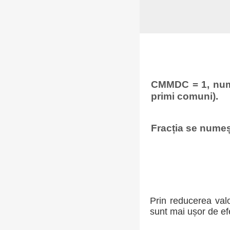
CMMDC = 1, număr
primi comuni).
Fracția se numeșt
Prin reducerea valor
sunt mai ușor de ef