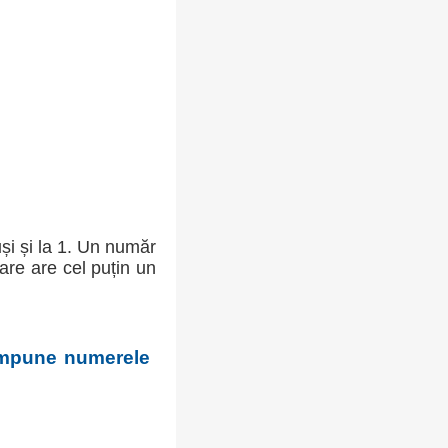
uși și la 1. Un număr
are are cel puțin un
ompune numerele