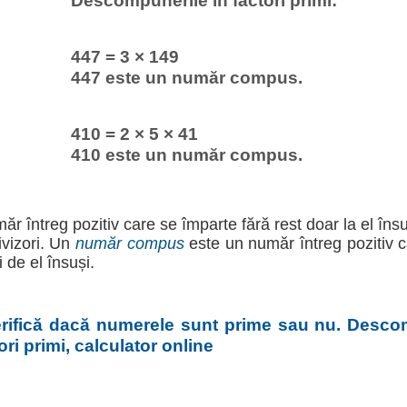
Descompunerile în factori primi:
447 = 3 × 149
447 este un număr compus.
410 = 2 × 5 × 41
410 este un număr compus.
r întreg pozitiv care se împarte fără rest doar la el îns
ivizori. Un
număr compus
este un număr întreg pozitiv c
i de el însuși.
erifică dacă numerele sunt prime sau nu. Desc
ri primi, calculator online