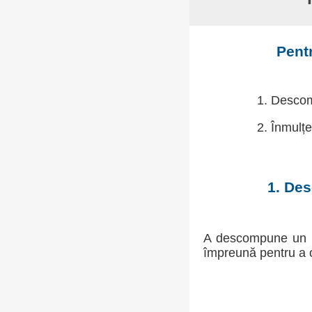
Pent
1. Descom
2. Înmulțe
1. Des
A descompune un n
împreună pentru a 