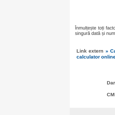
Înmulțește toți fac
singură dată și num
Link extern
» C
calculator onlin
Dar
CMM