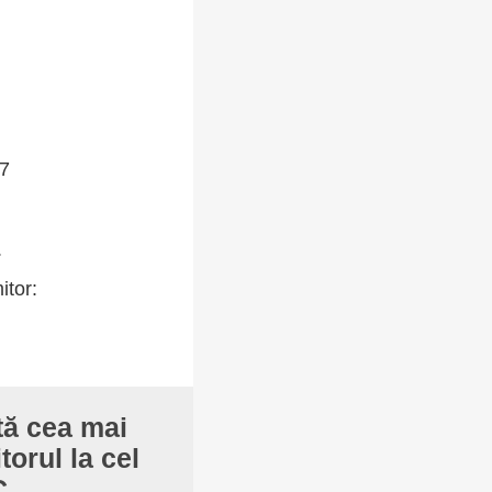
47
.
itor:
ntă cea mai
torul la cel
C