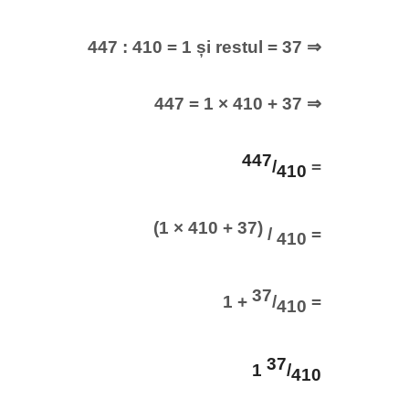
447 : 410 = 1 și restul = 37 ⇒
447 = 1 × 410 + 37 ⇒
447
/
=
410
(1 × 410 + 37)
/
=
410
37
1 +
/
=
410
37
1
/
410