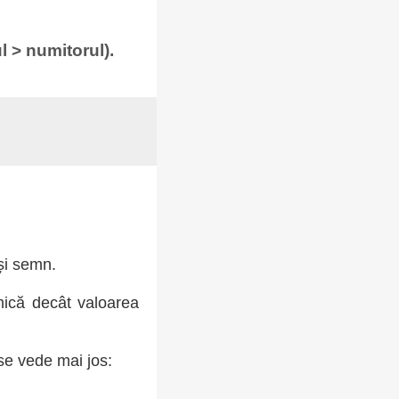
l > numitorul).
și semn.
mică decât valoarea
 se vede mai jos: