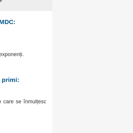
MMDC:
 exponenți.
 primi:
 care se înmulțesc