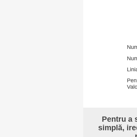
Numă
Numă
Lini
Pent
Valo
Pentru a s
simplă, ire