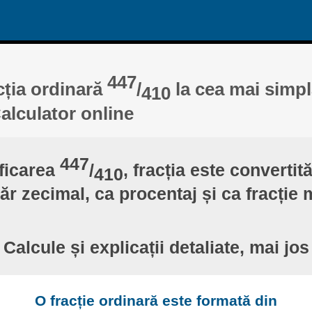
447
cția ordinară
/
la cea mai simpl
410
Calculator online
447
ficarea
/
, fracția este convertit
410
r zecimal, ca procentaj și ca fracție 
Calcule și explicații detaliate, mai jos
O fracție ordinară este formată din