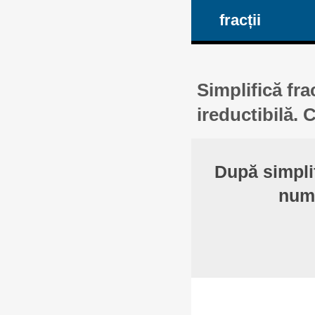
fracții
Simplifică fra
ireductibilă. 
După simpli
numă