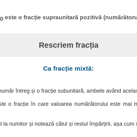
este o fracție supraunitară pozitivă (numărătoru
0
Rescriem fracția
Ca fracție mixtă:
 număr întreg și o fracție subunitară, ambele având acela
este o fracție în care valoarea numărătorului este mai 
la numitor și notează câtul și restul împărțirii, așa cum