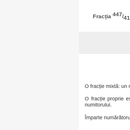
447
Fracția
/
41
O fracție mixtă: un
O fracție proprie 
numitorului.
Împarte numărătorul 