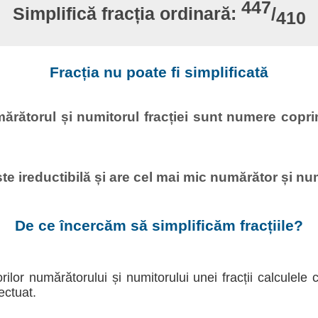
447
Simplifică fracția ordinară:
/
410
Fracția nu poate fi simplificată
ătorul și numitorul fracției sunt numere copri
e ireductibilă și are cel mai mic numărător și num
De ce încercăm să simplificăm fracțiile?
ilor numărătorului și numitorului unei fracții calculele 
ectuat.