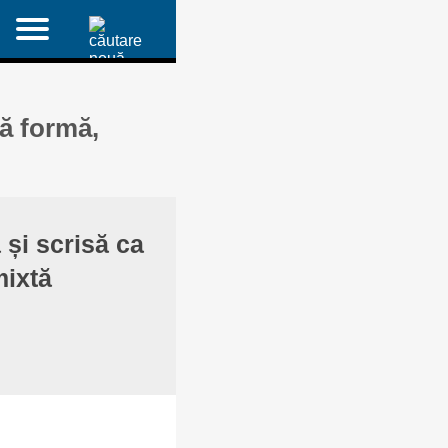
ă formă,
ă și scrisă ca
mixtă