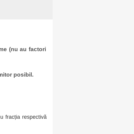
me (nu au factori
itor posibil.
cu fracția respectivă