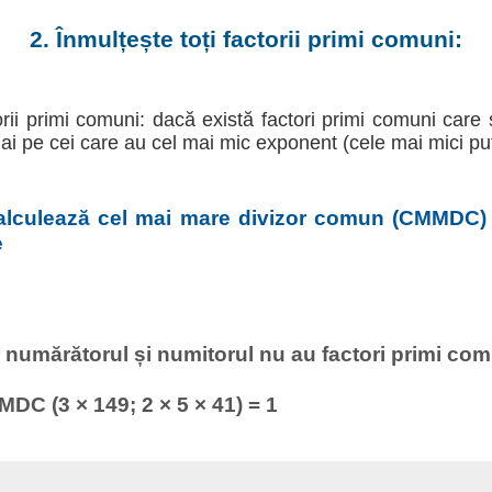
2. Înmulțește toți factorii primi comuni:
torii primi comuni: dacă există factori primi comuni care 
ai pe cei care au cel mai mic exponent (cele mai mici put
alculează cel mai mare divizor comun (CMMDC)
e
 numărătorul și numitorul nu au factori primi com
DC (3 × 149; 2 × 5 × 41) = 1