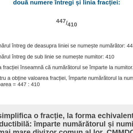
două numere întregi și linia fracției:
447
/
410
rul întreg de deasupra liniei se numește numărător: 4
rul întreg de sub linie se numește numitor: 410
a fracției înseamnă că numărătorul se împarte la numitor
ru a obține valoarea fracției, împarte numărătorul la num
area = 447 : 410
implifica o fracție, la forma echivale
ductibilă: împarte numărătorul și numi
mai mare divizor comun al lor, CMMD