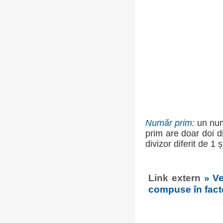
Număr prim:
un numă
prim are doar doi d
divizor diferit de 1 ș
Link extern
» V
compuse în facto