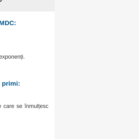
MMDC:
 exponenți.
 primi:
 care se înmulțesc