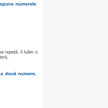
ompune numerele
se repetă, îi luăm o
eri).
 a două numere,