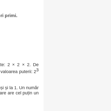
i primi.
tate: 2 × 2 × 2. De
3
valoarea puterii: 2
uși și la 1. Un număr
are are cel puțin un