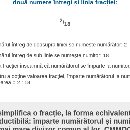
două numere întregi și linia fracției:
2
/
18
rul întreg de deasupra liniei se numește numărător: 2
rul întreg de sub linie se numește numitor: 18
a fracției înseamnă că numărătorul se împarte la numitor
ru a obține valoarea fracției, împarte numărătorul la num
area = 2 : 18
implifica o fracție, la forma echivale
ductibilă: împarte numărătorul și numi
mai mare divizor comun al lor, CMMD