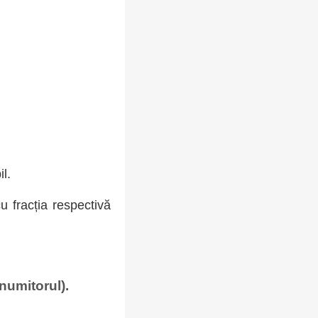
l.
cu fracția respectivă
numitorul).