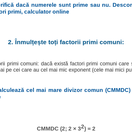
erifică dacă numerele sunt prime sau nu. Desc
ri primi, calculator online
2. Înmulțește toți factorii primi comuni:
torii primi comuni: dacă există factori primi comuni care 
ai pe cei care au cel mai mic exponent (cele mai mici put
alculează cel mai mare divizor comun (CMMDC)
e
2
CMMDC (2; 2 × 3
) = 2