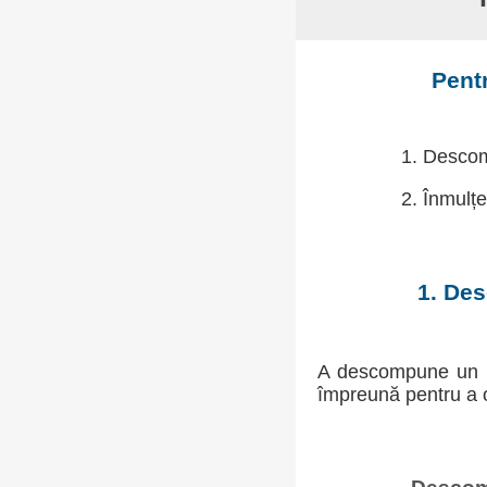
Pent
1. Descom
2. Înmulțe
1. Des
A descompune un n
împreună pentru a 