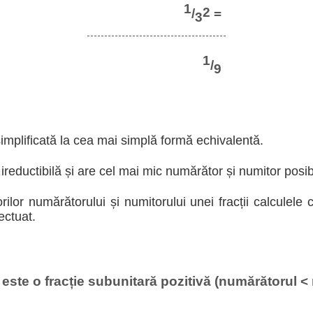
1
2
/
=
3
1
/
9
implificată la cea mai simplă formă echivalentă.
reductibilă și are cel mai mic numărător și numitor posibi
ilor numărătorului și numitorului unei fracții calculele 
ectuat.
este o fracție subunitară pozitivă (numărătorul < 