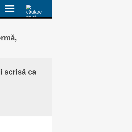
ormă,
și scrisă ca