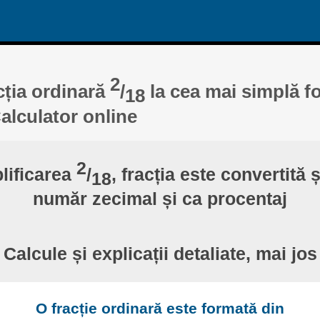
2
cția ordinară
/
la cea mai simplă f
18
Calculator online
2
lificarea
/
, fracția este convertită 
18
număr zecimal și ca procentaj
Calcule și explicații detaliate, mai jos
O fracție ordinară este formată din