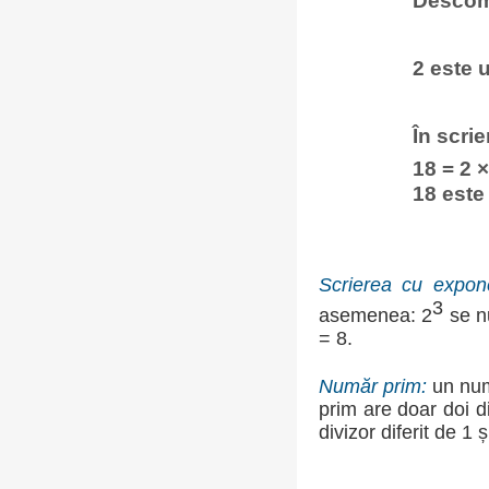
Descomp
2 este 
În scri
18 = 2 ×
18 est
Scrierea cu expone
3
asemenea: 2
se nu
= 8.
Număr prim:
un numă
prim are doar doi d
divizor diferit de 1 ș