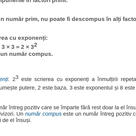
unerile în factori primi:
un număr prim, nu poate fi descompus în alți factor
erea cu exponenți:
2
 3 × 3 = 2 × 3
e un număr compus.
3
nți.
2
este scrierea cu exponenți a înmulțirii repe
mește putere, 2 este baza, 3 este exponentul și 8 este 
r întreg pozitiv care se împarte fără rest doar la el îns
ivizori. Un
număr compus
este un număr întreg pozitiv c
i de el însuși.