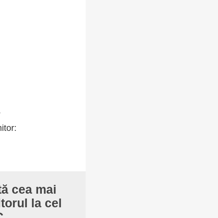
.
itor:
ntă cea mai
torul la cel
C