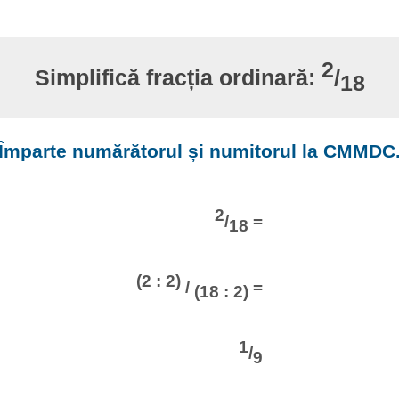
2
Simplifică fracția ordinară:
/
18
Împarte numărătorul și numitorul la CMMDC
2
/
=
18
(2 : 2)
/
=
(18 : 2)
1
/
9