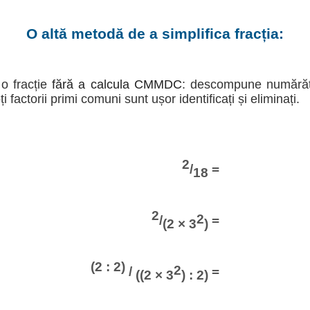
O altă metodă de a simplifica fracția:
 o fracție
fără a calcula CMMDC
: descompune numărăto
oți factorii primi comuni sunt ușor identificați și eliminați.
2
/
=
18
2
2
/
=
(2 × 3
)
(2 : 2)
2
/
=
((2 × 3
) : 2)