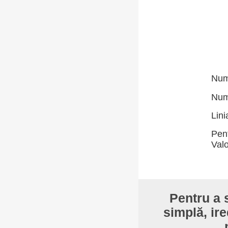
Numă
Numă
Lini
Pent
Valo
Pentru a s
simplă, ire