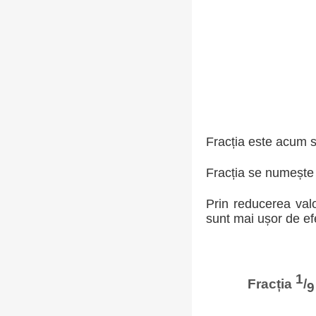
Fracția este acum s
Fracția se numește i
Prin reducerea valor
sunt mai ușor de ef
1
Fracția
/
9