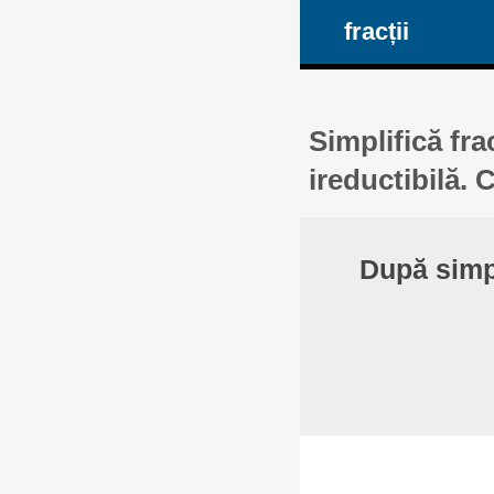
fracții
Simplifică fra
ireductibilă. 
După simp