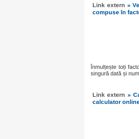
Link extern
» V
compuse în facto
Înmulțește toți fac
singură dată și num
Link extern
» C
calculator onlin