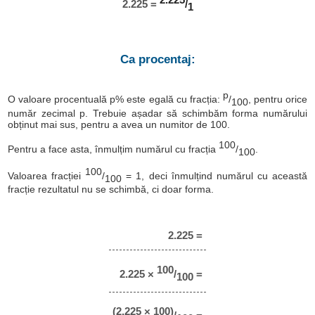
2.225 =
/
1
Ca procentaj:
p
O valoare procentuală p% este egală cu fracția:
/
, pentru orice
100
număr zecimal p. Trebuie așadar să schimbăm forma numărului
obținut mai sus, pentru a avea un numitor de 100.
100
Pentru a face asta, înmulțim numărul cu fracția
/
.
100
100
Valoarea fracției
/
= 1, deci înmulțind numărul cu această
100
fracție rezultatul nu se schimbă, ci doar forma.
2.225 =
100
2.225 ×
/
=
100
(2.225 × 100)