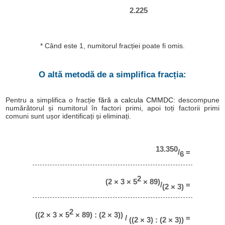
2.225
* Când este 1, numitorul fracției poate fi omis.
O altă metodă de a simplifica fracția:
Pentru a simplifica o fracție
fără a calcula CMMDC
: descompune
numărătorul și numitorul în factori primi, apoi toți factorii primi
comuni sunt ușor identificați și eliminați.
13.350
/
=
6
2
(2 × 3 × 5
× 89)
/
=
(2 × 3)
2
((2 × 3 × 5
× 89) : (2 × 3))
/
=
((2 × 3) : (2 × 3))