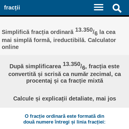
fracții
13.350
Simplifică fracția ordinară
/
la cea
6
mai simplă formă, ireductibilă. Calculator
online
13.350
După simplificarea
/
, fracția este
6
convertită și scrisă ca număr zecimal, ca
procentaj și ca fracție mixtă
Calcule și explicații detaliate, mai jos
O fracție ordinară este formată din
două numere întregi și linia fracției: