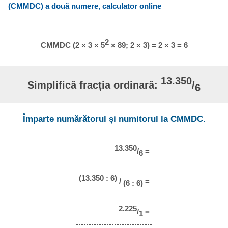
(CMMDC) a două numere, calculator online
2
CMMDC (2 × 3 × 5
× 89; 2 × 3) = 2 × 3 = 6
13.350
Simplifică fracția ordinară:
/
6
Împarte numărătorul și numitorul la CMMDC.
13.350
/
=
6
(13.350 : 6)
/
=
(6 : 6)
2.225
/
=
1