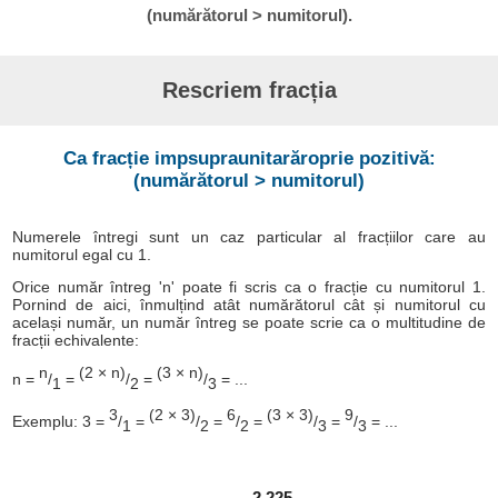
(numărătorul > numitorul).
Rescriem fracția
Ca fracție impsupraunitarăroprie pozitivă:
(numărătorul > numitorul)
Numerele întregi sunt un caz particular al fracțiilor care au
numitorul egal cu 1.
Orice număr întreg 'n' poate fi scris ca o fracție cu numitorul 1.
Pornind de aici, înmulțind atât numărătorul cât și numitorul cu
același număr, un număr întreg se poate scrie ca o multitudine de
fracții echivalente:
n
(2 × n)
(3 × n)
n =
/
=
/
=
/
= ...
1
2
3
3
(2 × 3)
6
(3 × 3)
9
Exemplu: 3 =
/
=
/
=
/
=
/
=
/
= ...
1
2
2
3
3
2.225