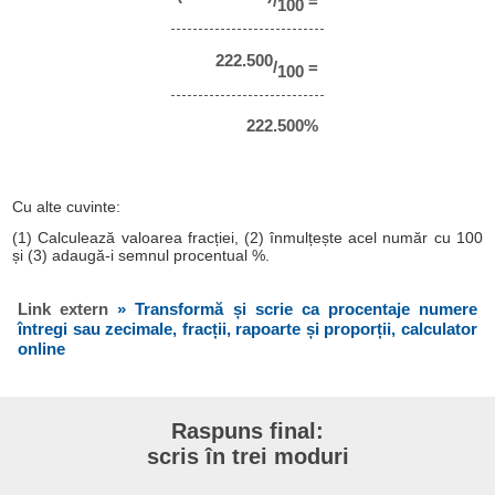
/
=
100
222.500
/
=
100
222.500%
Cu alte cuvinte:
(1) Calculează valoarea fracției, (2) înmulțește acel număr cu 100
și (3) adaugă-i semnul procentual %.
Link extern
» Transformă și scrie ca procentaje numere
întregi sau zecimale, fracții, rapoarte și proporții, calculator
online
Raspuns final:
scris în trei moduri