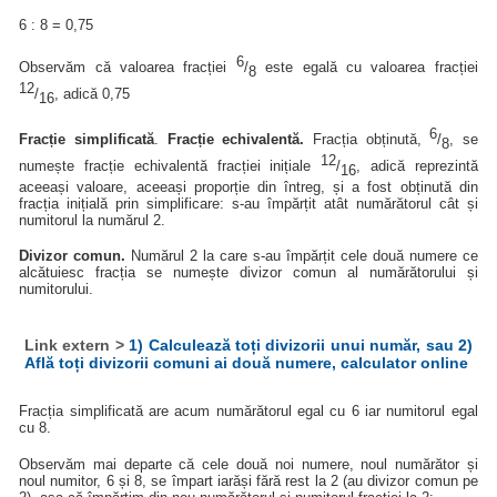
6 : 8 = 0,75
6
Observăm că valoarea fracției
/
este egală cu valoarea fracției
8
12
/
, adică 0,75
16
6
Fracție simplificată
.
Fracție echivalentă.
Fracția obținută,
/
, se
8
12
numește fracție echivalentă fracției inițiale
/
, adică reprezintă
16
aceeași valoare, aceeași proporție din întreg, și a fost obținută din
fracția inițială prin simplificare: s-au împărțit atât numărătorul cât și
numitorul la numărul 2.
Divizor comun.
Numărul 2 la care s-au împărțit cele două numere ce
alcătuiesc fracția se numește divizor comun al numărătorului și
numitorului.
Link extern >
1) Calculează toți divizorii unui număr, sau 2)
Află toți divizorii comuni ai două numere, calculator online
Fracția simplificată are acum numărătorul egal cu 6 iar numitorul egal
cu 8.
Observăm mai departe că cele două noi numere, noul numărător și
noul numitor, 6 și 8, se împart iarăși fără rest la 2 (au divizor comun pe