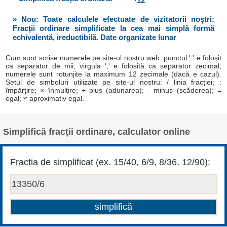
12
» Nou: Toate calculele efectuate de vizitatorii noștri:
Fracții ordinare simplificate la cea mai simplă formă
echivalentă, ireductibilă. Date organizate lunar
Cum sunt scrise numerele pe site-ul nostru web: punctul '.' e folosit
ca separator de mii; virgula ',' e folosită ca separator zecimal;
numerele sunt rotunjite la maximum 12 zecimale (dacă e cazul).
Setul de simboluri utilizate pe site-ul nostru: / linia fracției; :
împărțire; × înmulțire; + plus (adunarea); - minus (scăderea); =
egal; ≈ aproximativ egal.
Simplifică fracții ordinare, calculator online
Fracția de simplificat (ex. 15/40, 6/9, 8/36, 12/90):