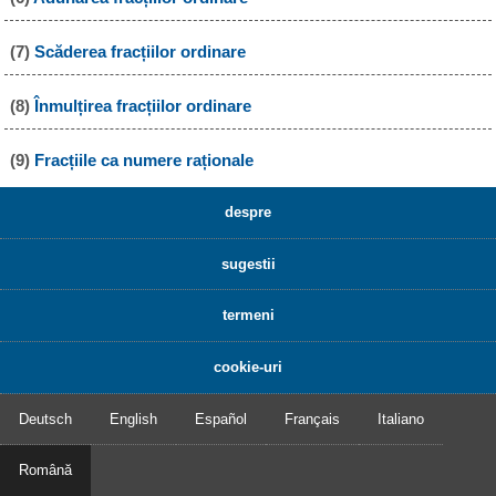
(7)
Scăderea fracțiilor ordinare
(8)
Înmulțirea fracțiilor ordinare
(9)
Fracțiile ca numere raționale
despre
sugestii
termeni
cookie-uri
Deutsch
English
Español
Français
Italiano
Română