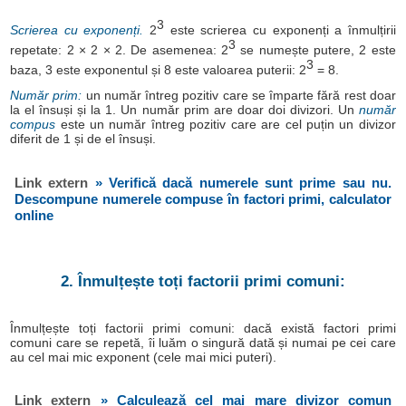
3
Scrierea cu exponenți.
2
este scrierea cu exponenți a înmulțirii
3
repetate: 2 × 2 × 2. De asemenea: 2
se numește putere, 2 este
3
baza, 3 este exponentul și 8 este valoarea puterii: 2
= 8.
Număr prim:
un număr întreg pozitiv care se împarte fără rest doar
la el însuși și la 1. Un număr prim are doar doi divizori. Un
număr
compus
este un număr întreg pozitiv care are cel puțin un divizor
diferit de 1 și de el însuși.
Link extern
» Verifică dacă numerele sunt prime sau nu.
Descompune numerele compuse în factori primi, calculator
online
2. Înmulțește toți factorii primi comuni:
Înmulțește toți factorii primi comuni: dacă există factori primi
comuni care se repetă, îi luăm o singură dată și numai pe cei care
au cel mai mic exponent (cele mai mici puteri).
Link extern
» Calculează cel mai mare divizor comun