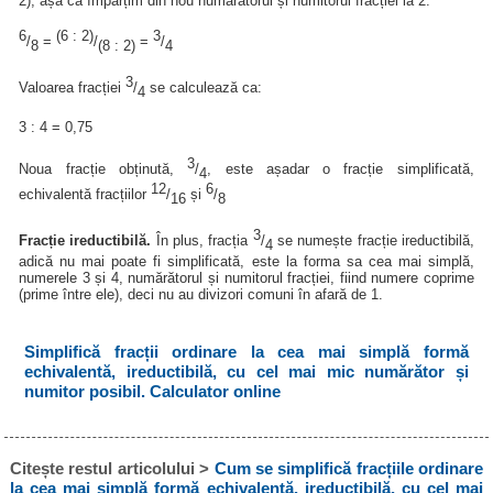
2), așa că împărțim din nou numărătorul și numitorul fracției la 2:
6
(6 : 2)
3
/
=
/
=
/
8
(8 : 2)
4
3
Valoarea fracției
/
se calculează ca:
4
3 : 4 = 0,75
3
Noua fracție obținută,
/
, este așadar o fracție simplificată,
4
12
6
echivalentă fracțiilor
/
și
/
16
8
3
Fracție ireductibilă.
În plus, fracția
/
se numește fracție ireductibilă,
4
adică nu mai poate fi simplificată, este la forma sa cea mai simplă,
numerele 3 și 4, numărătorul și numitorul fracției, fiind numere coprime
(prime între ele), deci nu au divizori comuni în afară de 1.
Simplifică fracții ordinare la cea mai simplă formă
echivalentă, ireductibilă, cu cel mai mic numărător și
numitor posibil. Calculator online
Citește restul articolului >
Cum se simplifică fracțiile ordinare
la cea mai simplă formă echivalentă, ireductibilă, cu cel mai