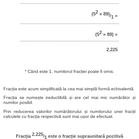
2
(5
× 89)
/
=
1
2
(5
× 89) =
2.225
* Când este 1, numitorul fracției poate fi omis.
Fracția este acum simplificată la cea mai simplă formă echivalentă.
Fracția se numește ireductibilă și are cel mai mic numărător și
numitor posibil.
Prin reducerea valorilor numărătorului și numitorului unei fracții
calculele cu fracția respectivă sunt mai ușor de efectuat.
2.225
Fracția
/
este o fracție supraunitară pozitivă
1