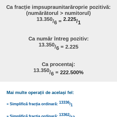
Ca fracție impsupraunitarăroprie pozitivă:
(numărătorul > numitorul)
13.350
2.225
/
=
/
6
1
Ca număr întreg pozitiv:
13.350
/
= 2.225
6
Ca procentaj:
13.350
/
=
222.500%
6
Mai multe operații de același fel:
13336
» Simplifică fracția ordinară:
/
1
13362
» Simplifică fracția ordinară:
/