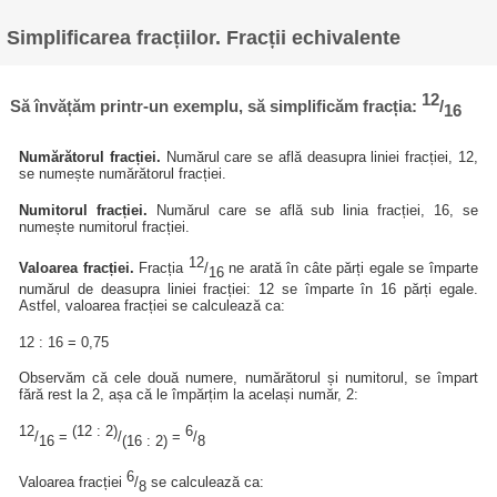
Simplificarea fracțiilor. Fracții echivalente
12
Să învățăm printr-un exemplu, să simplificăm fracția:
/
16
Numărătorul fracției.
Numărul care se află deasupra liniei fracției, 12,
se numește numărătorul fracției.
Numitorul fracției.
Numărul care se află sub linia fracției, 16, se
numește numitorul fracției.
12
Valoarea fracției.
Fracția
/
ne arată în câte părți egale se împarte
16
numărul de deasupra liniei fracției: 12 se împarte în 16 părți egale.
Astfel, valoarea fracției se calculează ca:
12 : 16 = 0,75
Observăm că cele două numere, numărătorul și numitorul, se împart
fără rest la 2, așa că le împărțim la același număr, 2:
12
(12 : 2)
6
/
=
/
=
/
16
(16 : 2)
8
6
Valoarea fracției
/
se calculează ca:
8