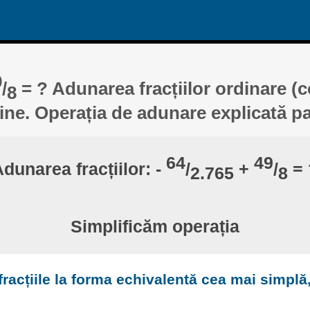
9
/
= ? Adunarea fracțiilor ordinare (
8
line. Operația de adunare explicată p
64
49
dunarea fracțiilor: -
/
+
/
= 
2.765
8
Simplificăm operația
racțiile la forma echivalentă cea mai simplă,