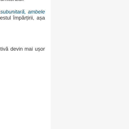
e subunitară, ambele
stul împărțirii, așa
ctivă devin mai ușor