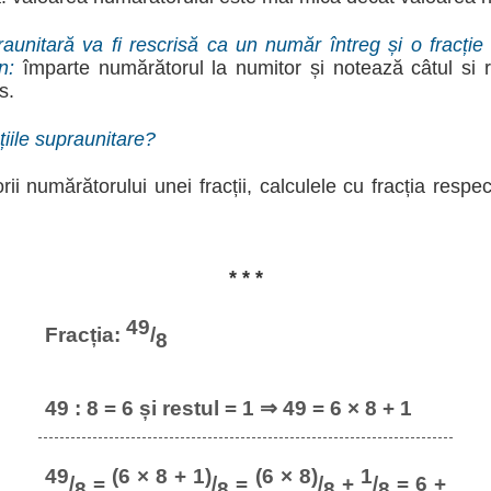
raunitară va fi rescrisă ca un număr întreg și o fracți
mn:
împarte numărătorul la numitor și notează câtul si re
s.
țiile supraunitare?
rii numărătorului unei fracții, calculele cu fracția respe
* * *
49
Fracția:
/
8
49 : 8 = 6 și restul = 1 ⇒ 49 = 6 × 8 + 1
49
(6 × 8 + 1)
(6 × 8)
1
/
=
/
=
/
+
/
= 6 +
8
8
8
8