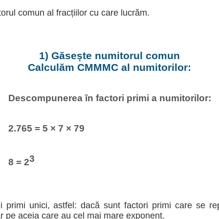
ul comun al fracțiilor cu care lucrăm.
1) Găsește numitorul comun
Calculăm CMMMC al numitorilor:
Descompunerea în factori primi a numitorilor:
2.765 = 5 × 7 × 79
3
8 = 2
rii primi unici, astfel: dacă sunt factori primi care se r
ar pe aceia care au cel mai mare exponent.