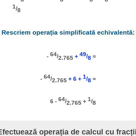
1
/
8
Rescriem operația simplificată echivalentă:
64
49
-
/
+
/
=
2.765
8
64
1
-
/
+ 6 +
/
=
2.765
8
64
1
6 -
/
+
/
2.765
8
Efectuează operația de calcul cu fracții