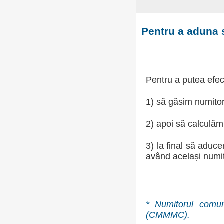
Pentru a aduna 
Pentru a putea efect
1) să găsim numito
2) apoi să calculăm f
3) la final să aduce
având același numi
* Numitorul comun
(CMMMC).