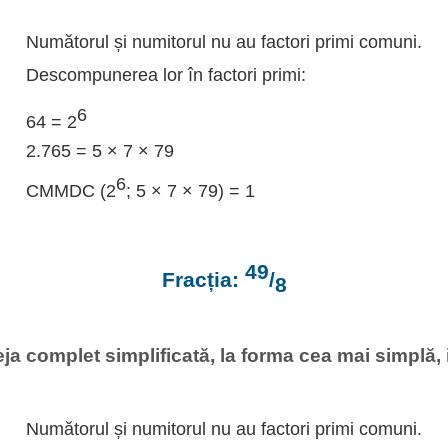
Numătorul și numitorul nu au factori primi comuni.
Descompunerea lor în factori primi:
6
64 = 2
2.765 = 5 × 7 × 79
6
CMMDC (2
; 5 × 7 × 79) = 1
49
Fracția:
/
8
ja complet simplificată, la forma cea mai simplă, i
Numătorul și numitorul nu au factori primi comuni.