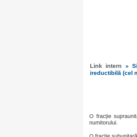
Link intern
» S
ireductibilă (cel
O fracție suprauni
numitorului.
O fracție subunitar