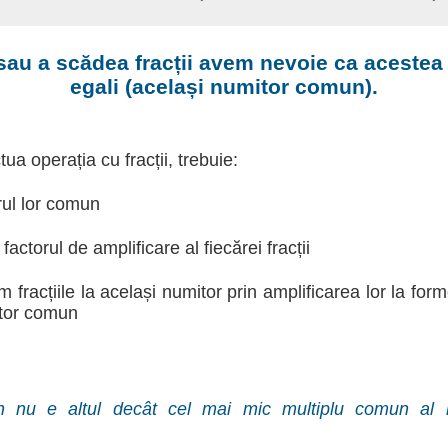
sau a scădea fracții avem nevoie ca acestea 
egali (același numitor comun).
ua operația cu fracții, trebuie:
rul lor comun
actorul de amplificare al fiecărei fracții
m fracțiile la același numitor prin amplificarea lor la for
tor comun
 nu e altul decât cel mai mic multiplu comun al numi