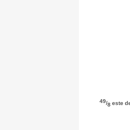
49
/
este de
8