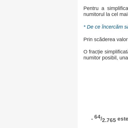
Pentru a simplific
numitorul la cel m
* De ce încercăm să
Prin scăderea valori
O fracție simplific
numitor posibil, una
64
-
/
este
2.765