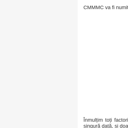
CMMMC va fi numitor
Înmulțim toți facto
singură dată, și do