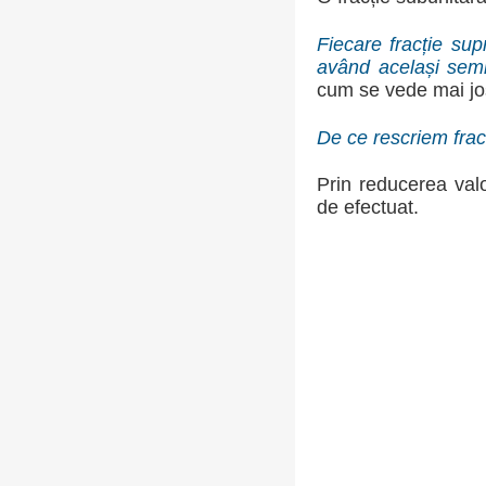
Fiecare fracție sup
având același se
cum se vede mai jo
De ce rescriem frac
Prin reducerea valo
de efectuat.