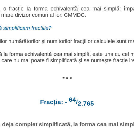
a o fracție la forma echivalentă cea mai simplă: împ
ai mare divizor comun al lor, CMMDC.
 simplificam fracțiile?
lor numărătorilor și numitorilor fracțiilor calculele sunt m
ată la forma echivalentă cea mai simplă, este una cu cel 
 care nu mai poate fi simplificată și se numește fracție ire
* * *
64
Fracția: -
/
2.765
 deja complet simplificată, la forma cea mai simplă