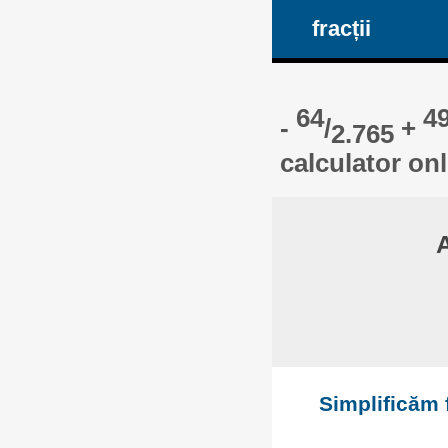
fracții
64
4
-
/
+
2.765
calculator on
A
Simplificăm f