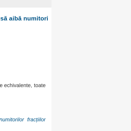
să aibă numitori
me echivalente, toate
torilor fracțiilor