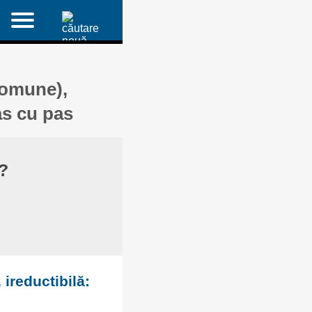
comune),
as cu pas
?
 ireductibilă: