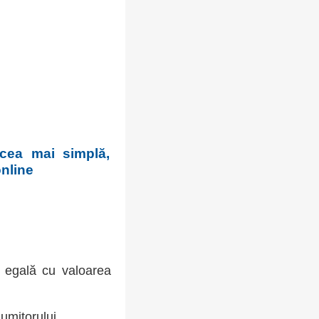
 cea mai simplă,
online
u egală cu valoarea
umitorului.