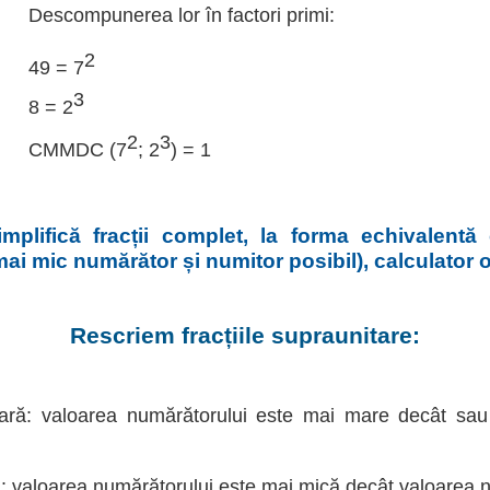
Descompunerea lor în factori primi:
2
49 = 7
3
8 = 2
2
3
CMMDC (7
; 2
) = 1
implifică fracții complet, la forma echivalentă
 mai mic numărător și numitor posibil), calculator 
Rescriem fracțiile supraunitare:
tară: valoarea numărătorului este mai mare decât sa
ă: valoarea numărătorului este mai mică decât valoarea n