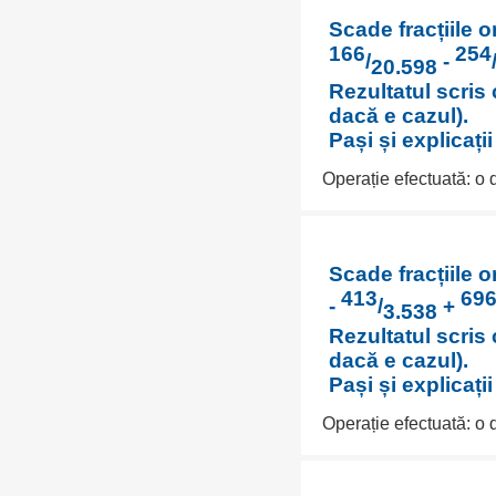
Scade fracțiile o
166
254
/
-
20.598
Rezultatul scris 
dacă e cazul).
Pași și explicați
Operație efectuată: o
Scade fracțiile o
413
69
-
/
+
3.538
Rezultatul scris 
dacă e cazul).
Pași și explicați
Operație efectuată: o