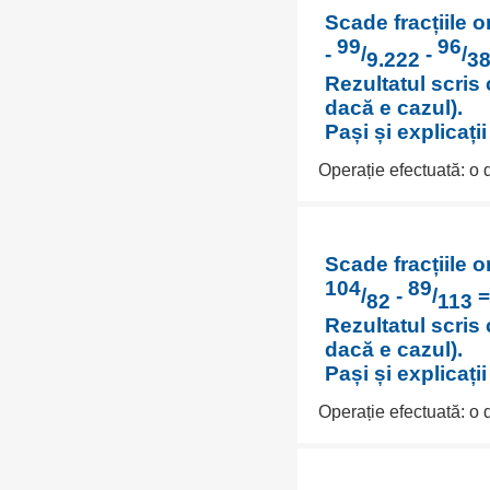
Scade fracțiile o
99
96
-
/
-
/
9.222
3
Rezultatul scris 
dacă e cazul).
Pași și explicați
Operație efectuată: o
Scade fracțiile o
104
89
/
-
/
=
82
113
Rezultatul scris 
dacă e cazul).
Pași și explicați
Operație efectuată: o