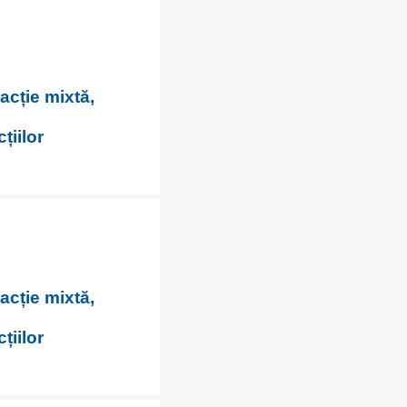
racție mixtă,
țiilor
racție mixtă,
țiilor