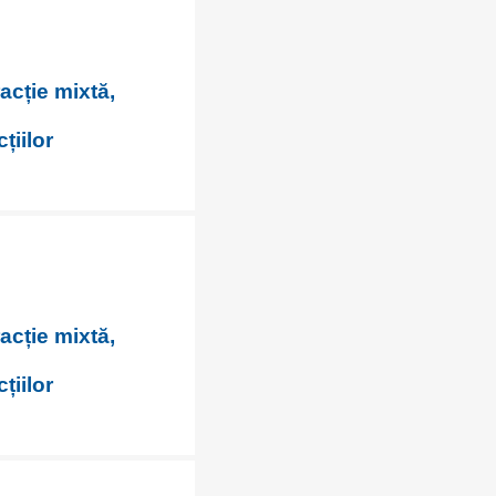
racție mixtă,
țiilor
racție mixtă,
țiilor