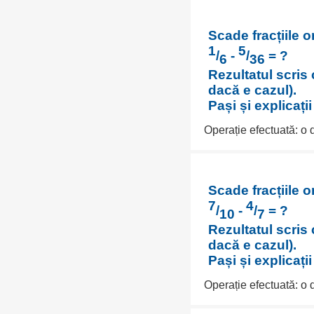
Scade fracțiile o
1
5
/
-
/
= ?
6
36
Rezultatul scris 
dacă e cazul).
Pași și explicați
Operație efectuată: o
Scade fracțiile o
7
4
/
-
/
= ?
10
7
Rezultatul scris 
dacă e cazul).
Pași și explicați
Operație efectuată: o