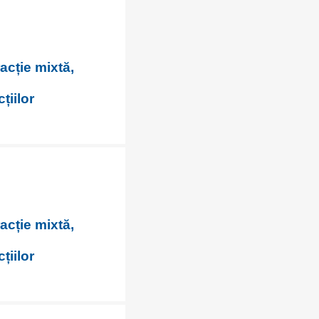
racție mixtă,
țiilor
racție mixtă,
țiilor