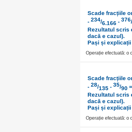
Scade fracțiile o
234
376
-
/
-
6.166
Rezultatul scris 
dacă e cazul).
Pași și explicați
Operație efectuată: o
Scade fracțiile o
28
35
-
/
-
/
=
135
90
Rezultatul scris 
dacă e cazul).
Pași și explicați
Operație efectuată: o