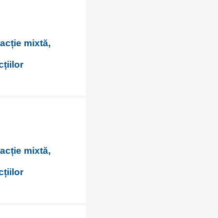
racție mixtă,
țiilor
racție mixtă,
țiilor