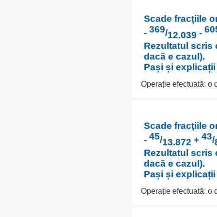
Scade fracțiile o
369
60
-
/
-
12.039
Rezultatul scris 
dacă e cazul).
Pași și explicați
Operație efectuată: o
Scade fracțiile o
45
43
-
/
+
/
13.872
Rezultatul scris 
dacă e cazul).
Pași și explicați
Operație efectuată: o