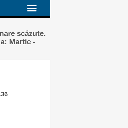
inare scăzute.
na: Martie -
436