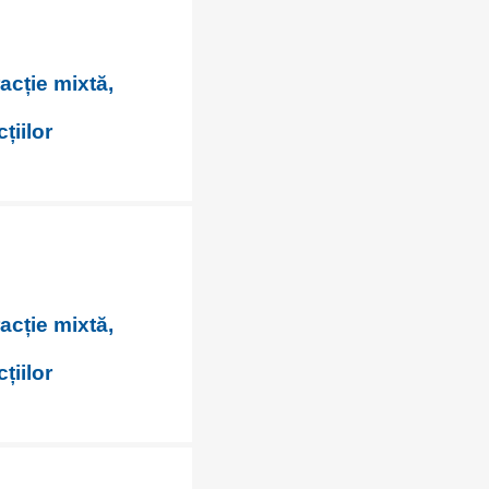
racție mixtă,
țiilor
racție mixtă,
țiilor