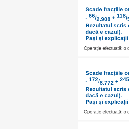
Scade fracțiile o
66
118
-
/
+
/
2.908
Rezultatul scris 
dacă e cazul).
Pași și explicați
Operație efectuată: o
Scade fracțiile o
172
24
-
/
+
8.772
Rezultatul scris 
dacă e cazul).
Pași și explicați
Operație efectuată: o