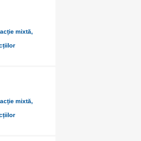
racție mixtă,
țiilor
racție mixtă,
țiilor