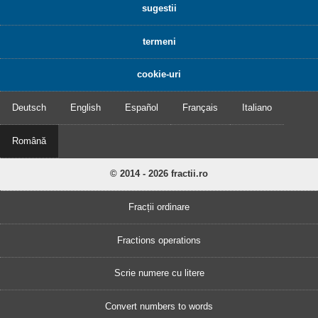
sugestii
termeni
cookie-uri
Deutsch
English
Español
Français
Italiano
Română
© 2014 - 2026 fractii.ro
Fracții ordinare
Fractions operations
Scrie numere cu litere
Convert numbers to words