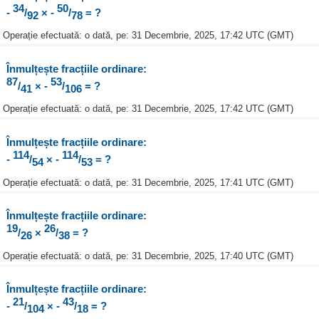
34
50
-
/
× -
/
= ?
92
78
Operație efectuată: o dată, pe: 31 Decembrie, 2025, 17:42 UTC (GMT)
Înmulțește fracțiile ordinare:
87
53
/
× -
/
= ?
41
106
Operație efectuată: o dată, pe: 31 Decembrie, 2025, 17:42 UTC (GMT)
Înmulțește fracțiile ordinare:
114
114
-
/
× -
/
= ?
54
53
Operație efectuată: o dată, pe: 31 Decembrie, 2025, 17:41 UTC (GMT)
Înmulțește fracțiile ordinare:
19
26
/
×
/
= ?
26
38
Operație efectuată: o dată, pe: 31 Decembrie, 2025, 17:40 UTC (GMT)
Înmulțește fracțiile ordinare:
21
43
-
/
× -
/
= ?
104
18