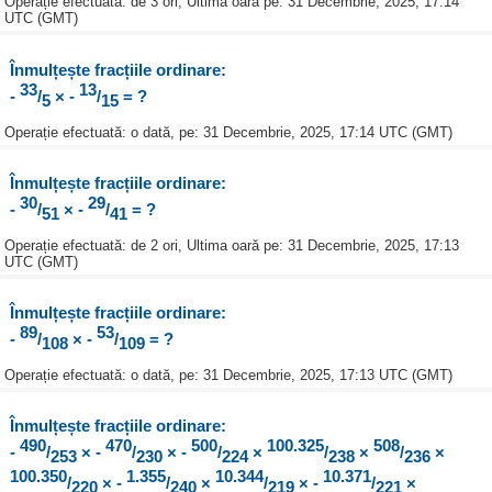
Operație efectuată: de 3 ori, Ultima oară pe: 31 Decembrie, 2025, 17:14
UTC (GMT)
Înmulțește fracțiile ordinare:
33
13
-
/
× -
/
= ?
5
15
Operație efectuată: o dată, pe: 31 Decembrie, 2025, 17:14 UTC (GMT)
Înmulțește fracțiile ordinare:
30
29
-
/
× -
/
= ?
51
41
Operație efectuată: de 2 ori, Ultima oară pe: 31 Decembrie, 2025, 17:13
UTC (GMT)
Înmulțește fracțiile ordinare:
89
53
-
/
× -
/
= ?
108
109
Operație efectuată: o dată, pe: 31 Decembrie, 2025, 17:13 UTC (GMT)
Înmulțește fracțiile ordinare:
490
470
500
100.325
508
-
/
× -
/
× -
/
×
/
×
/
×
253
230
224
238
236
100.350
1.355
10.344
10.371
/
× -
/
×
/
× -
/
×
220
240
219
221