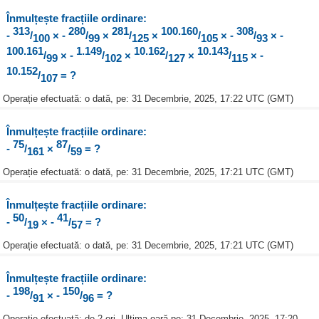
Înmulțește fracțiile ordinare:
313
280
281
100.160
308
-
/
× -
/
×
/
×
/
× -
/
× -
100
99
125
105
93
100.161
1.149
10.162
10.143
/
× -
/
×
/
×
/
× -
99
102
127
115
10.152
/
= ?
107
Operație efectuată: o dată, pe: 31 Decembrie, 2025, 17:22 UTC (GMT)
Înmulțește fracțiile ordinare:
75
87
-
/
×
/
= ?
161
59
Operație efectuată: o dată, pe: 31 Decembrie, 2025, 17:21 UTC (GMT)
Înmulțește fracțiile ordinare:
50
41
-
/
× -
/
= ?
19
57
Operație efectuată: o dată, pe: 31 Decembrie, 2025, 17:21 UTC (GMT)
Înmulțește fracțiile ordinare:
198
150
-
/
× -
/
= ?
91
96
Operație efectuată: de 2 ori, Ultima oară pe: 31 Decembrie, 2025, 17:20