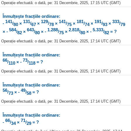
Operație efectuată: o dată, pe: 31 Decembrie, 2025, 17:15 UTC (GMT)
Înmulțește fracțiile ordinare:
141
131
129
141
181
191
333
-
/
×
/
×
/
×
/
×
/
×
/
×
/
80
67
78
75
74
93
79
584
643
1.288
2.818
5.333
× -
/
×
/
× -
/
×
/
× -
/
= ?
82
80
75
80
82
Operație efectuată: o dată, pe: 31 Decembrie, 2025, 17:14 UTC (GMT)
Înmulțește fracțiile ordinare:
66
73
/
× -
/
= ?
110
118
Operație efectuată: o dată, pe: 31 Decembrie, 2025, 17:14 UTC (GMT)
Înmulțește fracțiile ordinare:
56
49
/
× -
/
= ?
73
58
Operație efectuată: o dată, pe: 31 Decembrie, 2025, 17:14 UTC (GMT)
Înmulțește fracțiile ordinare:
66
71
-
/
×
/
= ?
34
29