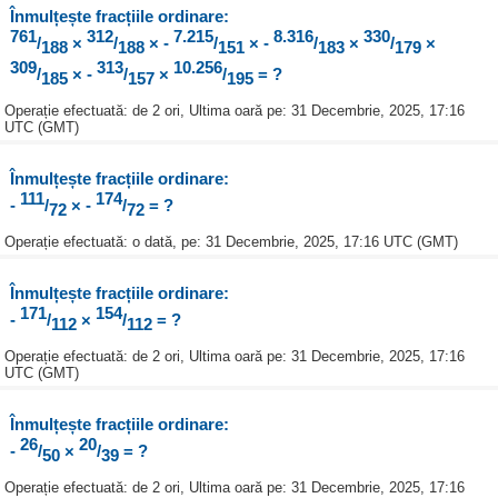
Înmulțește fracțiile ordinare:
761
312
7.215
8.316
330
/
×
/
× -
/
× -
/
×
/
×
188
188
151
183
179
309
313
10.256
/
× -
/
×
/
= ?
185
157
195
Operație efectuată: de 2 ori, Ultima oară pe: 31 Decembrie, 2025, 17:16
UTC (GMT)
Înmulțește fracțiile ordinare:
111
174
-
/
× -
/
= ?
72
72
Operație efectuată: o dată, pe: 31 Decembrie, 2025, 17:16 UTC (GMT)
Înmulțește fracțiile ordinare:
171
154
-
/
×
/
= ?
112
112
Operație efectuată: de 2 ori, Ultima oară pe: 31 Decembrie, 2025, 17:16
UTC (GMT)
Înmulțește fracțiile ordinare:
26
20
-
/
×
/
= ?
50
39
Operație efectuată: de 2 ori, Ultima oară pe: 31 Decembrie, 2025, 17:16