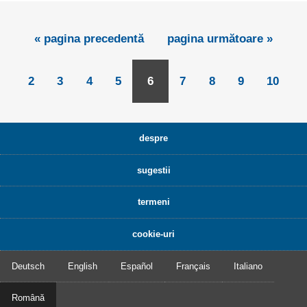
« pagina precedentă
pagina următoare »
2
3
4
5
6
7
8
9
10
despre
sugestii
termeni
cookie-uri
Deutsch
English
Español
Français
Italiano
Română