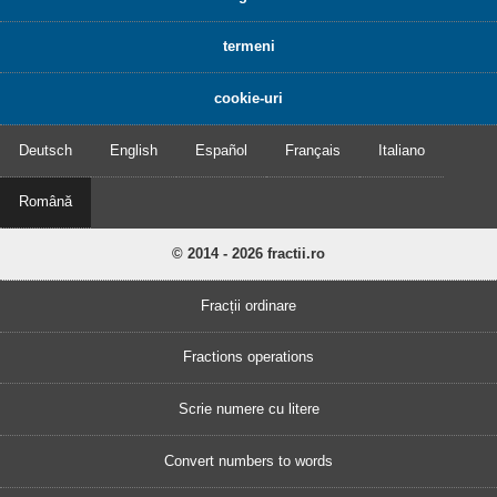
termeni
cookie-uri
Deutsch
English
Español
Français
Italiano
Română
© 2014 - 2026 fractii.ro
Fracții ordinare
Fractions operations
Scrie numere cu litere
Convert numbers to words