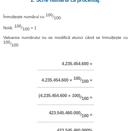
2. Scrie numărul ca procentaj.
100
Înmulțește numărul cu
/
100
100
Notă:
/
= 1
100
Valoarea numărului nu se modifică atunci când se înmulțește cu
100
/
100
4.235.454.600 =
100
4.235.454.600 ×
/
=
100
(4.235.454.600 × 100)
/
=
100
423.545.460.000
/
=
100
423.545.460.000%