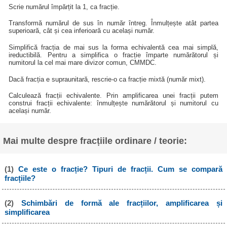
Scrie numărul împărțit la 1, ca fracție.
Transformă numărul de sus în număr întreg. Înmulțește atât partea
superioară, cât și cea inferioară cu același număr.
Simplifică fracția de mai sus la forma echivalentă cea mai simplă,
ireductibilă. Pentru a simplifica o fracție împarte numărătorul și
numitorul la cel mai mare divizor comun, CMMDC.
Dacă fracția e supraunitară, rescrie-o ca fracție mixtă (număr mixt).
Calculează fracții echivalente. Prin amplificarea unei fracții putem
construi fracții echivalente: înmulțește numărătorul și numitorul cu
același număr.
Mai multe despre fracțiile ordinare / teorie:
(1)
Ce este o fracție? Tipuri de fracții. Cum se compară
fracțiile?
(2)
Schimbări de formă ale fracțiilor, amplificarea și
simplificarea