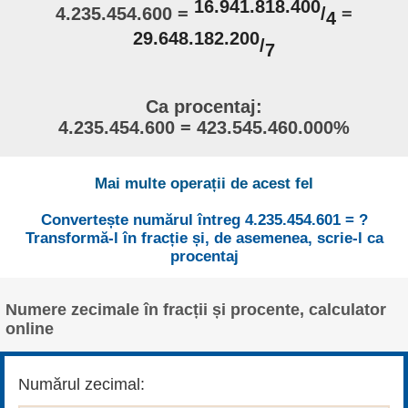
16.941.818.400
4.235.454.600 =
/
=
4
29.648.182.200
/
7
Ca procentaj:
4.235.454.600 = 423.545.460.000%
Mai multe operații de acest fel
Convertește numărul întreg 4.235.454.601 = ?
Transformă-l în fracție și, de asemenea, scrie-l ca
procentaj
Numere zecimale în fracții și procente, calculator
online
Numărul zecimal: