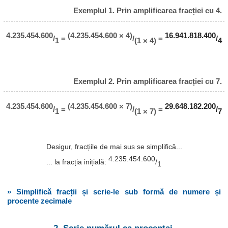
Exemplul 1. Prin amplificarea fracției cu 4.
4.235.454.600
(4.235.454.600 × 4)
16.941.818.400
/
=
/
=
/
1
(1 × 4)
4
Exemplul 2. Prin amplificarea fracției cu 7.
4.235.454.600
(4.235.454.600 × 7)
29.648.182.200
/
=
/
=
/
1
(1 × 7)
7
Desigur, fracțiile de mai sus se simplifică...
4.235.454.600
... la fracția inițială:
/
1
» Simplifică fracții și scrie-le sub formă de numere și
procente zecimale