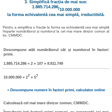
3. Simplifică fracția de mai sus:
1.885.714.286
/
10.000.000
la forma echivalentă cea mai simplă, ireductibilă.
Pentru a simplifica o fracție la forma sa echivalentă cea mai simplă
împarte numărătorul și numitorul la cel mai mare divizor comun al
lor, CMMDC.
Descompune atât numărătorul cât și numitorul în factori
primi.
1.885.714.286 = 2 × 107 × 8.811.749
7
7
10.000.000 = 2
× 5
» Descompune numere în factori primi, calculator online
Calculează cel mai mare divizor comun, CMMDC.
Înmulțește toți factorii primi comuni, cu exponenții cei mai