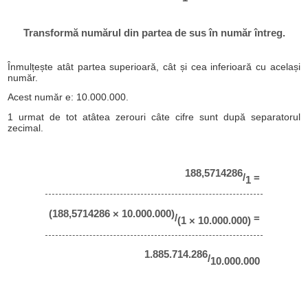
Transformă numărul din partea de sus în număr întreg.
Înmulțește atât partea superioară, cât și cea inferioară cu același
număr.
Acest număr e: 10.000.000.
1 urmat de tot atâtea zerouri câte cifre sunt după separatorul
zecimal.
188,5714286
/
=
1
(188,5714286 × 10.000.000)
/
=
(1 × 10.000.000)
1.885.714.286
/
10.000.000