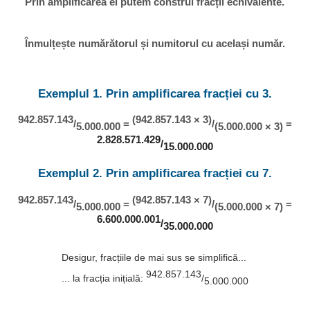
Prin amplificarea ei putem construi fracții echivalente.
Înmulțește numărătorul și numitorul cu același număr.
Exemplul 1. Prin amplificarea fracției cu 3.
942.857.143
(942.857.143 × 3)
/
=
/
=
5.000.000
(5.000.000 × 3)
2.828.571.429
/
15.000.000
Exemplul 2. Prin amplificarea fracției cu 7.
942.857.143
(942.857.143 × 7)
/
=
/
=
5.000.000
(5.000.000 × 7)
6.600.000.001
/
35.000.000
Desigur, fracțiile de mai sus se simplifică...
942.857.143
... la fracția inițială:
/
5.000.000