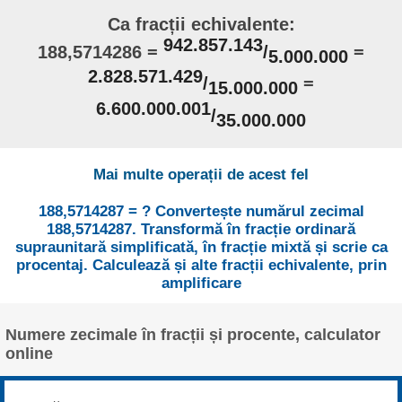
Ca fracții echivalente:
942.857.143
188,5714286 =
/
=
5.000.000
2.828.571.429
/
=
15.000.000
6.600.000.001
/
35.000.000
Mai multe operații de acest fel
188,5714287 = ? Convertește numărul zecimal
188,5714287. Transformă în fracție ordinară
supraunitară simplificată, în fracție mixtă și scrie ca
procentaj. Calculează și alte fracții echivalente, prin
amplificare
Numere zecimale în fracții și procente, calculator
online