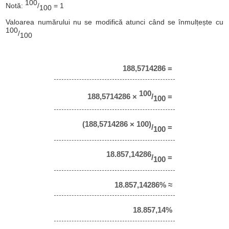
100
Notă:
/
= 1
100
Valoarea numărului nu se modifică atunci când se înmulțește cu
100
/
100
188,5714286 =
100
188,5714286 ×
/
=
100
(188,5714286 × 100)
/
=
100
18.857,14286
/
=
100
18.857,14286% ≈
18.857,14%