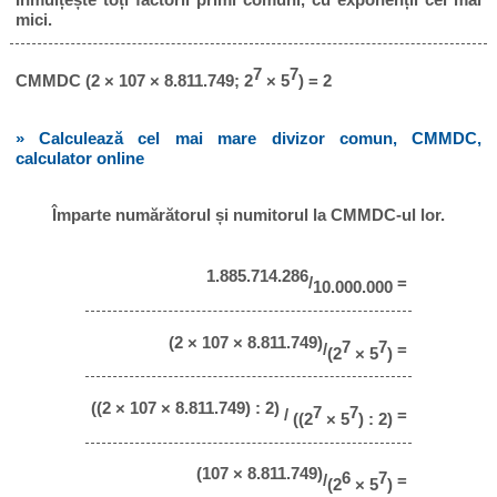
mici.
7
7
CMMDC (2 × 107 × 8.811.749; 2
× 5
) = 2
» Calculează cel mai mare divizor comun, CMMDC,
calculator online
Împarte numărătorul și numitorul la CMMDC-ul lor.
1.885.714.286
/
=
10.000.000
(2 × 107 × 8.811.749)
7
7
/
=
(2
× 5
)
((2 × 107 × 8.811.749) : 2)
7
7
/
=
((2
× 5
) : 2)
(107 × 8.811.749)
6
7
/
=
(2
× 5
)