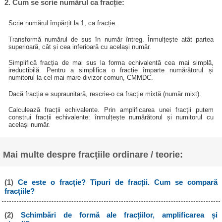
2. Cum se scrie numărul ca fracție:
Scrie numărul împărțit la 1, ca fracție.
Transformă numărul de sus în număr întreg. Înmulțește atât partea
superioară, cât și cea inferioară cu același număr.
Simplifică fracția de mai sus la forma echivalentă cea mai simplă,
ireductibilă. Pentru a simplifica o fracție împarte numărătorul și
numitorul la cel mai mare divizor comun, CMMDC.
Dacă fracția e supraunitară, rescrie-o ca fracție mixtă (număr mixt).
Calculează fracții echivalente. Prin amplificarea unei fracții putem
construi fracții echivalente: înmulțește numărătorul și numitorul cu
același număr.
Mai multe despre fracțiile ordinare / teorie:
(1)
Ce este o fracție? Tipuri de fracții. Cum se compară
fracțiile?
(2)
Schimbări de formă ale fracțiilor, amplificarea și