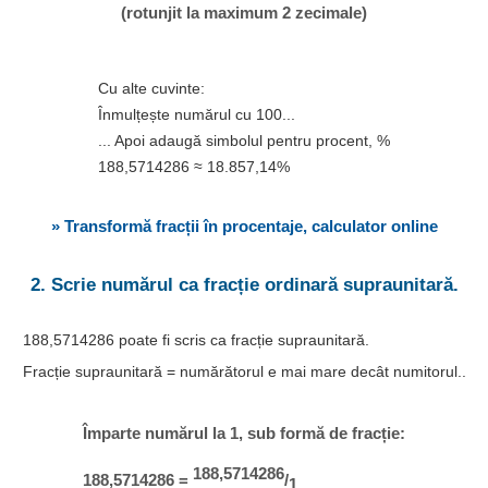
(rotunjit la maximum 2 zecimale)
Cu alte cuvinte:
Înmulțește numărul cu 100...
... Apoi adaugă simbolul pentru procent, %
188,5714286 ≈ 18.857,14%
» Transformă fracții în procentaje, calculator online
2. Scrie numărul ca fracție ordinară supraunitară.
188,5714286 poate fi scris ca fracție supraunitară.
Fracție supraunitară = numărătorul e mai mare decât numitorul..
Împarte numărul la 1, sub formă de fracție:
188,5714286
188,5714286 =
/
1