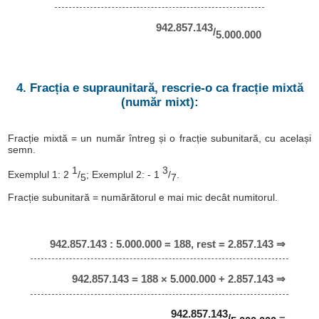
942.857.143
/
5.000.000
4. Fracția e supraunitară, rescrie-o ca fracție mixtă
(număr mixt):
Fracție mixtă = un număr întreg și o fracție subunitară, cu același
semn.
1
3
Exemplul 1: 2
/
; Exemplul 2: - 1
/
.
5
7
Fracție subunitară = numărătorul e mai mic decât numitorul.
942.857.143 : 5.000.000 = 188, rest = 2.857.143 ⇒
942.857.143 = 188 × 5.000.000 + 2.857.143 ⇒
942.857.143
/
=