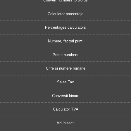
Convert numbers to words
Calculator procentaje
Percentages calculators
Numere, factori primi
Prime numbers
Cifre și numere romane
Sales Tax
Conversii binare
Calculator TVA
Ani bisecți