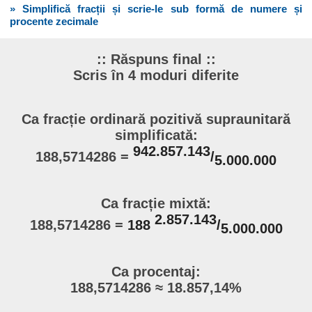
» Simplifică fracții și scrie-le sub formă de numere și
procente zecimale
:: Răspuns final ::
Scris în 4 moduri diferite
Ca fracție ordinară pozitivă supraunitară
simplificată:
942.857.143
188,5714286 =
/
5.000.000
Ca fracție mixtă:
2.857.143
188,5714286 =
188
/
5.000.000
Ca procentaj:
188,5714286 ≈ 18.857,14%