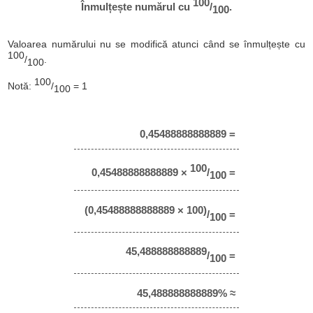
100
Înmulțește numărul cu
/
.
100
Valoarea numărului nu se modifică atunci când se înmulțește cu
100
/
.
100
100
Notă:
/
= 1
100
0,45488888888889 =
100
0,45488888888889 ×
/
=
100
(0,45488888888889 × 100)
/
=
100
45,488888888889
/
=
100
45,488888888889% ≈