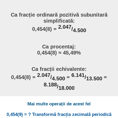
Ca fracție ordinară pozitivă subunitară
simplificată:
2.047
0,454(8) =
/
4.500
Ca procentaj:
0,454(8) ≈ 45,49%
Ca fracții echivalente:
2.047
6.141
0,454(8) =
/
=
/
=
4.500
13.500
8.188
/
18.000
Mai multe operații de acest fel
0,454(9) = ? Transformă fracția zecimală periodică