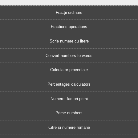
Fracții ordinare
Fractions operations
Scrie numere cu litere
Convert numbers to words
Calculator procentaje
Percentages calculators
Numere, factori primi
Prime numbers
Cifre și numere romane