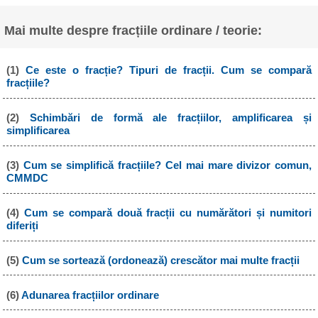
Mai multe despre fracțiile ordinare / teorie:
(1)
Ce este o fracție? Tipuri de fracții. Cum se compară
fracțiile?
(2)
Schimbări de formă ale fracțiilor, amplificarea și
simplificarea
(3)
Cum se simplifică fracțiile? Cel mai mare divizor comun,
CMMDC
(4)
Cum se compară două fracții cu numărători și numitori
diferiți
(5)
Cum se sortează (ordonează) crescător mai multe fracții
(6)
Adunarea fracțiilor ordinare