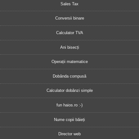
Sales Tax
Conversii binare
Calculator TVA
Ani bisecți
Operații matematice
Dobânda compusă
Calculator dobânzi simple
fun haios.ro :-)
Nume copii băieți
Director web