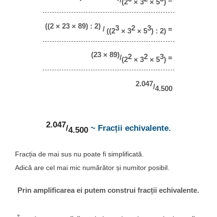
(2
× 3
× 5
)
((2 × 23 × 89) : 2)
3
2
3
/
=
((2
× 3
× 5
) : 2)
(23 × 89)
2
2
3
/
=
(2
× 3
× 5
)
2.047
/
4.500
2.047
/
~ Fracții echivalente.
4.500
Fracția de mai sus nu poate fi simplificată.
Adică are cel mai mic numărător și numitor posibil.
Prin amplificarea ei putem construi fracții echivalente.