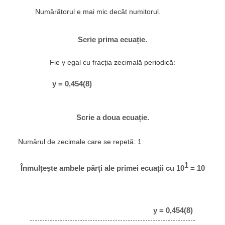
Numărătorul e mai mic decât numitorul.
Scrie prima ecuație.
Fie y egal cu fracția zecimală periodică:
y = 0,454(8)
Scrie a doua ecuație.
Numărul de zecimale care se repetă: 1
1
Înmulțește ambele părți ale primei ecuații cu 10
= 10
y = 0,454(8)