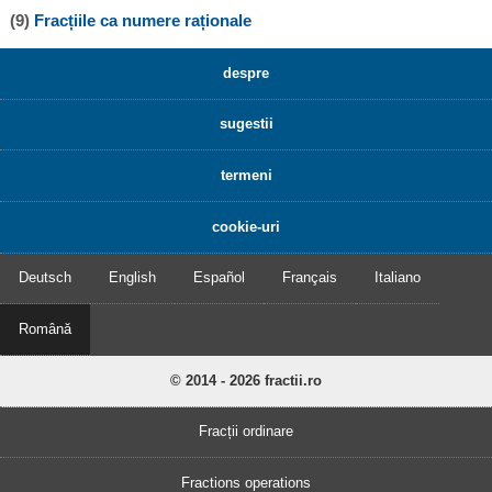
(9)
Fracțiile ca numere raționale
despre
sugestii
termeni
cookie-uri
Deutsch
English
Español
Français
Italiano
Română
© 2014 - 2026 fractii.ro
Fracții ordinare
Fractions operations