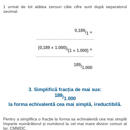
1 urmat de tot atâtea zerouri câte cifre sunt după separatorul
zecimal.
0,189
/
=
1
(0,189 × 1.000)
/
=
(1 × 1.000)
189
/
1.000
3. Simplifică fracția de mai sus:
189
/
1.000
la forma echivalentă cea mai simplă, ireductibilă.
Pentru a simplifica o fracție la forma sa echivalentă cea mai simplă
împarte numărătorul și numitorul la cel mai mare divizor comun al
lor, CMMDC.