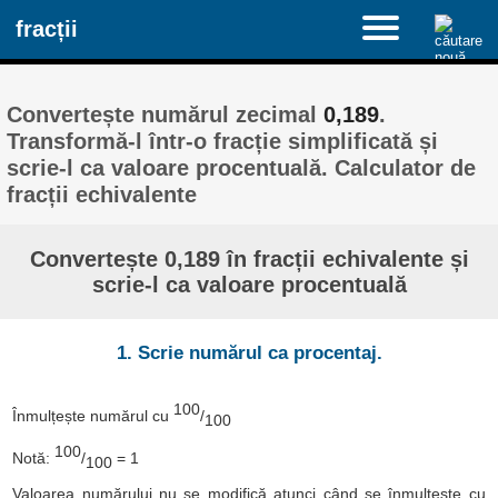
fracții
Convertește numărul zecimal
0,189
.
Transformă-l într-o fracție simplificată și
scrie-l ca valoare procentuală. Calculator de
fracții echivalente
Convertește 0,189 în fracții echivalente și
scrie-l ca valoare procentuală
1. Scrie numărul ca procentaj.
100
Înmulțește numărul cu
/
100
100
Notă:
/
= 1
100
Valoarea numărului nu se modifică atunci când se înmulțește cu