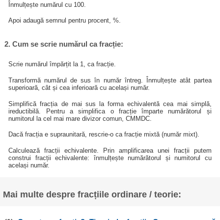
Înmulțește numărul cu 100.
Apoi adaugă semnul pentru procent, %.
2. Cum se scrie numărul ca fracție:
Scrie numărul împărțit la 1, ca fracție.
Transformă numărul de sus în număr întreg. Înmulțește atât partea
superioară, cât și cea inferioară cu același număr.
Simplifică fracția de mai sus la forma echivalentă cea mai simplă,
ireductibilă. Pentru a simplifica o fracție împarte numărătorul și
numitorul la cel mai mare divizor comun, CMMDC.
Dacă fracția e supraunitară, rescrie-o ca fracție mixtă (număr mixt).
Calculează fracții echivalente. Prin amplificarea unei fracții putem
construi fracții echivalente: înmulțește numărătorul și numitorul cu
același număr.
Mai multe despre fracțiile ordinare / teorie: