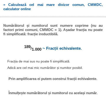
» Calculează cel mai mare divizor comun, CMMDC,
calculator online
Numărătorul și numitorul sunt numere coprime (nu au
factori primi comuni, CMMDC = 1). Așadar fracția nu poate
fi simplificată: fracție ireductibilă.
189
/
~ Fracții echivalente.
1.000
Fracția de mai sus nu poate fi simplificată.
Adică are cel mai mic numărător și numitor posibil.
Prin amplificarea ei putem construi fracții echivalente.
Înmulțește numărătorul și numitorul cu același număr.