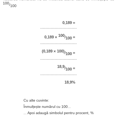
100
/
100
0,189 =
100
0,189 ×
/
=
100
(0,189 × 100)
/
=
100
18,9
/
=
100
18,9%
Cu alte cuvinte:
Înmulțește numărul cu 100...
... Apoi adaugă simbolul pentru procent, %