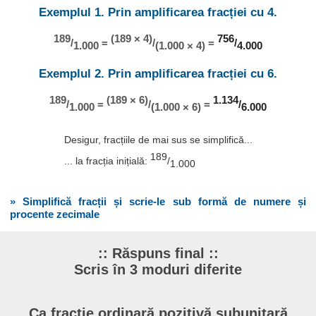
Exemplul 1. Prin amplificarea fracției cu 4.
189
(189 × 4)
756
/
=
/
=
/
1.000
(1.000 × 4)
4.000
Exemplul 2. Prin amplificarea fracției cu 6.
189
(189 × 6)
1.134
/
=
/
=
/
1.000
(1.000 × 6)
6.000
Desigur, fracțiile de mai sus se simplifică...
189
... la fracția inițială:
/
1.000
» Simplifică fracții și scrie-le sub formă de numere și
procente zecimale
:: Răspuns final ::
Scris în 3 moduri diferite
Ca fracție ordinară pozitivă subunitară