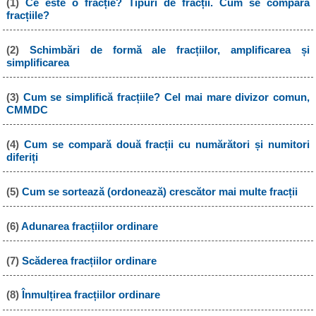
(1)
Ce este o fracție? Tipuri de fracții. Cum se compară
fracțiile?
(2)
Schimbări de formă ale fracțiilor, amplificarea și
simplificarea
(3)
Cum se simplifică fracțiile? Cel mai mare divizor comun,
CMMDC
(4)
Cum se compară două fracții cu numărători și numitori
diferiți
(5)
Cum se sortează (ordonează) crescător mai multe fracții
(6)
Adunarea fracțiilor ordinare
(7)
Scăderea fracțiilor ordinare
(8)
Înmulțirea fracțiilor ordinare