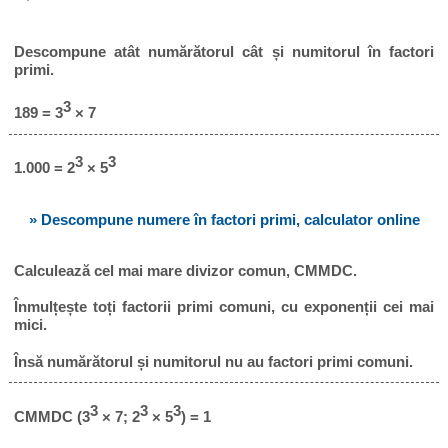
Descompune atât numărătorul cât și numitorul în factori
primi.
3
189 = 3
× 7
3
3
1.000 = 2
× 5
» Descompune numere în factori primi, calculator online
Calculează cel mai mare divizor comun, CMMDC.
Înmulțește toți factorii primi comuni, cu exponenții cei mai
mici.
Însă numărătorul și numitorul nu au factori primi comuni.
3
3
3
CMMDC (3
× 7; 2
× 5
) = 1