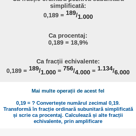
simplificată:
189
0,189 =
/
1.000
Ca procentaj:
0,189 = 18,9%
Ca fracții echivalente:
189
756
1.134
0,189 =
/
=
/
=
/
1.000
4.000
6.000
Mai multe operații de acest fel
0,19 = ? Convertește numărul zecimal 0,19.
Transformă în fracție ordinară subunitară simplificată
și scrie ca procentaj. Calculează și alte fracții
echivalente, prin amplificare