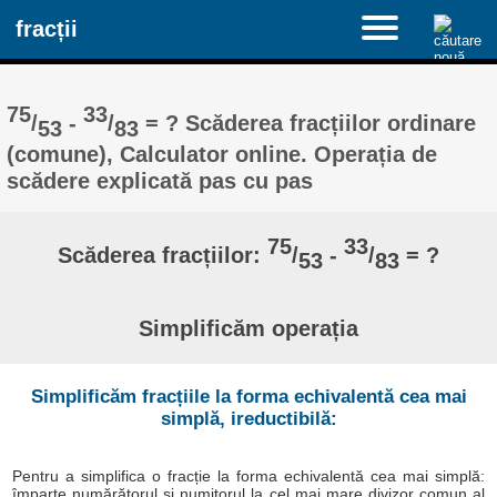
fracții
75
33
/
-
/
= ? Scăderea fracțiilor ordinare
53
83
(comune), Calculator online. Operația de
scădere explicată pas cu pas
75
33
Scăderea fracțiilor:
/
-
/
= ?
53
83
Simplificăm operația
Simplificăm fracțiile la forma echivalentă cea mai
simplă, ireductibilă:
Pentru a simplifica o fracție la forma echivalentă cea mai simplă:
împarte numărătorul și numitorul la cel mai mare divizor comun al