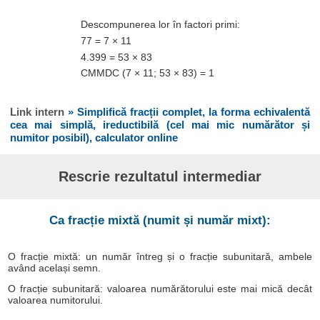
Descompunerea lor în factori primi:
77 = 7 × 11
4.399 = 53 × 83
CMMDC (7 × 11; 53 × 83) = 1
Link intern
» Simplifică fracții complet, la forma echivalentă
cea mai simplă, ireductibilă (cel mai mic numărător și
numitor posibil), calculator online
Rescrie rezultatul intermediar
Ca fracție mixtă (numit și număr mixt):
O fracție mixtă: un număr întreg și o fracție subunitară, ambele
având același semn.
O fracție subunitară: valoarea numărătorului este mai mică decât
valoarea numitorului.