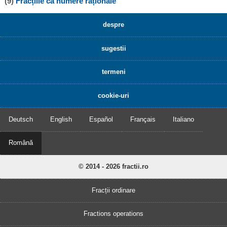
(9)
Fracțiile ca numere raționale
despre
sugestii
termeni
cookie-uri
Deutsch
English
Español
Français
Italiano
Română
© 2014 - 2026 fractii.ro
Fracții ordinare
Fractions operations