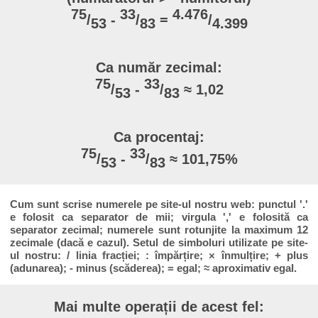
75
33
4.476
/
-
/
=
/
53
83
4.399
Ca număr zecimal:
75
33
/
-
/
≈ 1,02
53
83
Ca procentaj:
75
33
/
-
/
≈ 101,75%
53
83
Cum sunt scrise numerele pe site-ul nostru web: punctul '.'
e folosit ca separator de mii; virgula ',' e folosită ca
separator zecimal; numerele sunt rotunjite la maximum 12
zecimale (dacă e cazul). Setul de simboluri utilizate pe site-
ul nostru: / linia fracției; : împărțire; × înmulțire; + plus
(adunarea); - minus (scăderea); = egal; ≈ aproximativ egal.
Mai multe operații de acest fel: