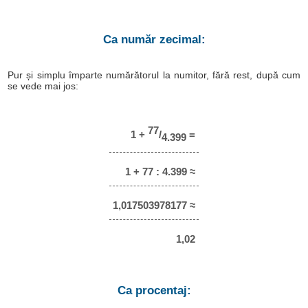
Ca număr zecimal:
Pur și simplu împarte numărătorul la numitor, fără rest, după cum
se vede mai jos:
77
1 +
/
=
4.399
1 + 77 : 4.399 ≈
1,017503978177 ≈
1,02
Ca procentaj: