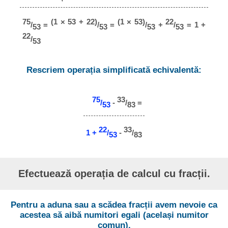
75
(1 × 53 + 22)
(1 × 53)
22
/
=
/
=
/
+
/
= 1 +
53
53
53
53
22
/
53
Rescriem operația simplificată echivalentă:
75
33
/
-
/
=
53
83
22
33
1 +
/
-
/
53
83
Efectuează operația de calcul cu fracții.
Pentru a aduna sau a scădea fracții avem nevoie ca
acestea să aibă numitori egali (același numitor
comun).