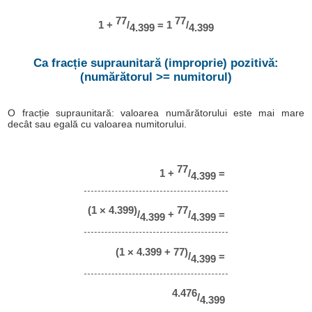
77
77
1 +
/
= 1
/
4.399
4.399
Ca fracție supraunitară (improprie) pozitivă:
(numărătorul >= numitorul)
O fracție supraunitară: valoarea numărătorului este mai mare
decât sau egală cu valoarea numitorului.
77
1 +
/
=
4.399
(1 × 4.399)
77
/
+
/
=
4.399
4.399
(1 × 4.399 + 77)
/
=
4.399
4.476
/
4.399