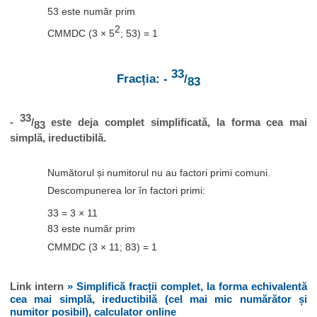
53 este număr prim
2
CMMDC (3 × 5
; 53) = 1
33
Fracția: -
/
83
33
-
/
este deja complet simplificată, la forma cea mai
83
simplă, ireductibilă.
Numătorul și numitorul nu au factori primi comuni.
Descompunerea lor în factori primi:
33 = 3 × 11
83 este număr prim
CMMDC (3 × 11; 83) = 1
Link intern
» Simplifică fracții complet, la forma echivalentă
cea mai simplă, ireductibilă (cel mai mic numărător și
numitor posibil), calculator online