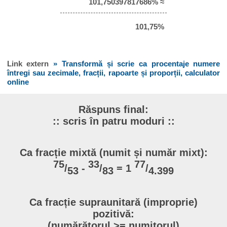
101,750397817686% ≈
101,75%
Link extern
» Transformă și scrie ca procentaje numere
întregi sau zecimale, fracții, rapoarte și proporții, calculator
online
Răspuns final:
:: scris în patru moduri ::
Ca fracție mixtă (numit și număr mixt):
75
33
77
/
-
/
= 1
/
53
83
4.399
Ca fracție supraunitară (improprie)
pozitivă:
(numărătorul >= numitorul)