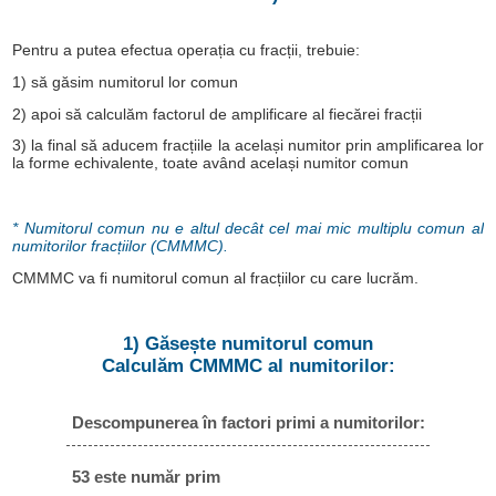
Pentru a putea efectua operația cu fracții, trebuie:
1) să găsim numitorul lor comun
2) apoi să calculăm factorul de amplificare al fiecărei fracții
3) la final să aducem fracțiile la același numitor prin amplificarea lor
la forme echivalente, toate având același numitor comun
* Numitorul comun nu e altul decât cel mai mic multiplu comun al
numitorilor fracțiilor (CMMMC).
CMMMC va fi numitorul comun al fracțiilor cu care lucrăm.
1) Găsește numitorul comun
Calculăm CMMMC al numitorilor:
Descompunerea în factori primi a numitorilor:
53 este număr prim