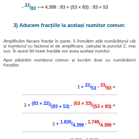
33
-
/
⟶ 4.399 : 83 = (53 × 83) : 83 = 53
83
3) Aducem fracțiile la același numitor comun:
Amplificăm fiecare fracție în parte: îi înmulțim atât numărătorul cât
și numitorul cu factorul ei de amplificare, calculat la punctul 2, mai
sus. În acest fel toate fracțiile vor avea același numitor.
Apoi păstrăm numitorul comun și lucrăm doar cu numărătorii
fracțiilor.
22
33
1
+
/
-
/
=
53
83
(83 × 22)
(53 × 33)
1
+
/
-
/
=
(83 × 53)
(53 × 83)
1.826
1.749
1
+
/
-
/
=
4.399
4.399