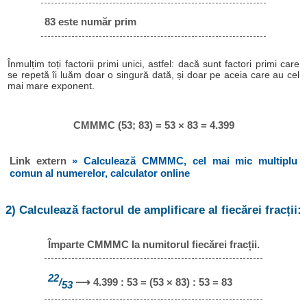
83 este număr prim
Înmulțim toți factorii primi unici, astfel: dacă sunt factori primi care
se repetă îi luăm doar o singură dată, și doar pe aceia care au cel
mai mare exponent.
CMMMC (53; 83) = 53 × 83 = 4.399
Link extern
» Calculează CMMMC, cel mai mic multiplu
comun al numerelor, calculator online
2) Calculează factorul de amplificare al fiecărei fracții:
Împarte CMMMC la numitorul fiecărei fracții.
22
/
⟶ 4.399 : 53 = (53 × 83) : 53 = 83
53