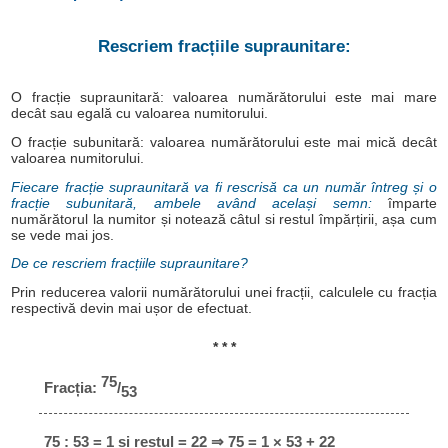
Rescriem fracțiile supraunitare:
O fracție supraunitară: valoarea numărătorului este mai mare
decât sau egală cu valoarea numitorului.
O fracție subunitară: valoarea numărătorului este mai mică decât
valoarea numitorului.
Fiecare fracție supraunitară va fi rescrisă ca un număr întreg și o
fracție subunitară, ambele având același semn:
împarte
numărătorul la numitor și notează câtul si restul împărțirii, așa cum
se vede mai jos.
De ce rescriem fracțiile supraunitare?
Prin reducerea valorii numărătorului unei fracții, calculele cu fracția
respectivă devin mai ușor de efectuat.
* * *
75
Fracția:
/
53
75 : 53 = 1 și restul = 22 ⇒ 75 = 1 × 53 + 22