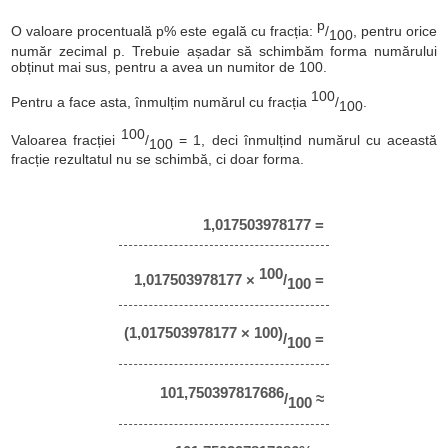
p
O valoare procentuală p% este egală cu fracția:
/
, pentru orice
100
număr zecimal p. Trebuie așadar să schimbăm forma numărului
obținut mai sus, pentru a avea un numitor de 100.
100
Pentru a face asta, înmulțim numărul cu fracția
/
.
100
100
Valoarea fracției
/
= 1, deci înmulțind numărul cu această
100
fracție rezultatul nu se schimbă, ci doar forma.
1,017503978177 =
100
1,017503978177 ×
/
=
100
(1,017503978177 × 100)
/
=
100
101,750397817686
/
≈
100