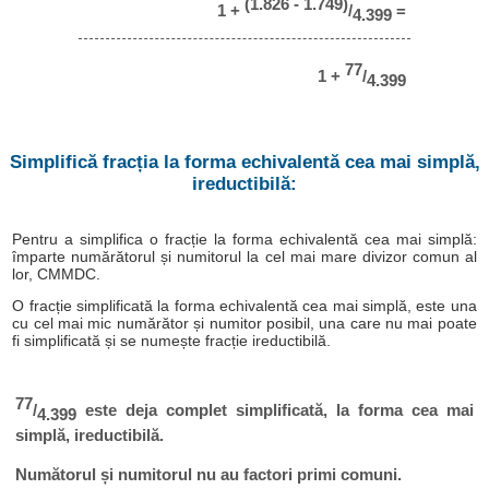
(1.826 - 1.749)
1 +
/
=
4.399
77
1 +
/
4.399
Simplifică fracția la forma echivalentă cea mai simplă,
ireductibilă:
Pentru a simplifica o fracție la forma echivalentă cea mai simplă:
împarte numărătorul și numitorul la cel mai mare divizor comun al
lor, CMMDC.
O fracție simplificată la forma echivalentă cea mai simplă, este una
cu cel mai mic numărător și numitor posibil, una care nu mai poate
fi simplificată și se numește fracție ireductibilă.
77
/
este deja complet simplificată, la forma cea mai
4.399
simplă, ireductibilă.
Numătorul și numitorul nu au factori primi comuni.