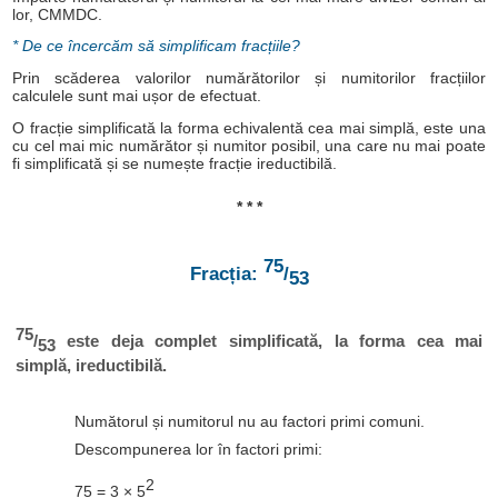
lor, CMMDC.
* De ce încercăm să simplificam fracțiile?
Prin scăderea valorilor numărătorilor și numitorilor fracțiilor
calculele sunt mai ușor de efectuat.
O fracție simplificată la forma echivalentă cea mai simplă, este una
cu cel mai mic numărător și numitor posibil, una care nu mai poate
fi simplificată și se numește fracție ireductibilă.
* * *
75
Fracția:
/
53
75
/
este deja complet simplificată, la forma cea mai
53
simplă, ireductibilă.
Numătorul și numitorul nu au factori primi comuni.
Descompunerea lor în factori primi:
2
75 = 3 × 5