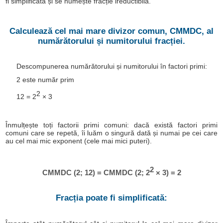
fi simplificată și se numește fracție ireductibilă.
Calculează cel mai mare divizor comun, CMMDC, al
numărătorului și numitorului fracției.
Descompunerea numărătorului și numitorului în factori primi:
2 este număr prim
2
12 = 2
× 3
Înmulțește toți factorii primi comuni: dacă există factori primi
comuni care se repetă, îi luăm o singură dată și numai pe cei care
au cel mai mic exponent (cele mai mici puteri).
2
CMMDC (2; 12) = CMMDC (2; 2
× 3) = 2
Fracția poate fi simplificată: