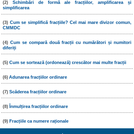
(2)
Schimbări de formă ale fracțiilor, amplificarea și
simplificarea
(3)
Cum se simplifică fracțiile? Cel mai mare divizor comun,
CMMDC
(4)
Cum se compară două fracții cu numărători și numitori
diferiți
(5)
Cum se sortează (ordonează) crescător mai multe fracții
(6)
Adunarea fracțiilor ordinare
(7)
Scăderea fracțiilor ordinare
(8)
Înmulțirea fracțiilor ordinare
(9)
Fracțiile ca numere raționale