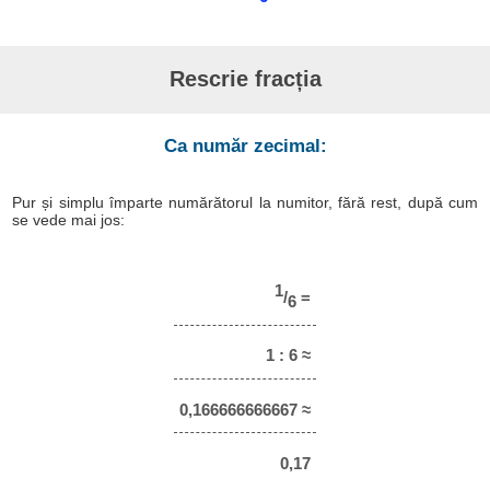
Rescrie fracția
Ca număr zecimal:
Pur și simplu împarte numărătorul la numitor, fără rest, după cum
se vede mai jos:
1
/
=
6
1 : 6 ≈
0,166666666667 ≈
0,17