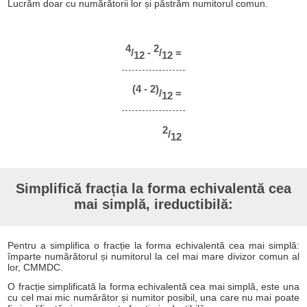
Lucrăm doar cu numărătorii lor și păstrăm numitorul comun.
4
2
/
-
/
=
12
12
(4 - 2)
/
=
12
2
/
12
Simplifică fracția la forma echivalentă cea
mai simplă, ireductibilă:
Pentru a simplifica o fracție la forma echivalentă cea mai simplă:
împarte numărătorul și numitorul la cel mai mare divizor comun al
lor, CMMDC.
O fracție simplificată la forma echivalentă cea mai simplă, este una
cu cel mai mic numărător și numitor posibil, una care nu mai poate