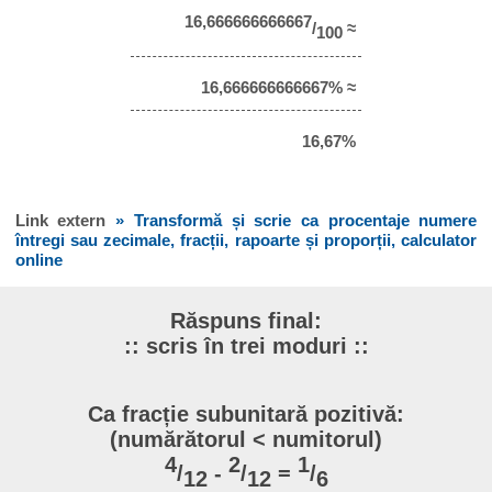
16,666666666667
/
≈
100
16,666666666667% ≈
16,67%
Link extern
» Transformă și scrie ca procentaje numere
întregi sau zecimale, fracții, rapoarte și proporții, calculator
online
Răspuns final:
:: scris în trei moduri ::
Ca fracție subunitară pozitivă:
(numărătorul < numitorul)
4
2
1
/
-
/
=
/
12
12
6