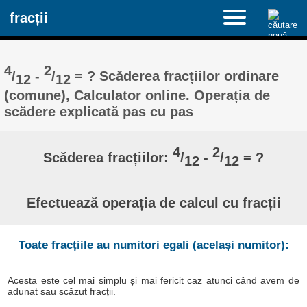
fracții
4
2
/
-
/
= ? Scăderea fracțiilor ordinare
12
12
(comune), Calculator online. Operația de
scădere explicată pas cu pas
4
2
Scăderea fracțiilor:
/
-
/
= ?
12
12
Efectuează operația de calcul cu fracții
Toate fracțiile au numitori egali (același numitor):
Acesta este cel mai simplu și mai fericit caz atunci când avem de
adunat sau scăzut fracții.