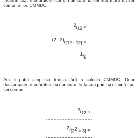
Împarte atât numărătorul cât și numitorul la cel mai mare divizor
comun al lor, CMMDC.
2
/
=
12
(2 : 2)
/
=
(12 : 12)
1
/
6
Am fi putut simplifica fracția fără a calcula CMMDC. Doar
descompune numărătorul și numitorul în factori primi și elimină-i pe
cei comuni.
2
/
=
12
2
2
/
=
(2
× 3)