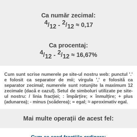
Ca număr zecimal:
4
2
/
-
/
≈ 0,17
12
12
Ca procentaj:
4
2
/
-
/
≈ 16,67%
12
12
Cum sunt scrise numerele pe site-ul nostru web: punctul '.'
e folosit ca separator de mii; virgula ',' e folosită ca
separator zecimal; numerele sunt rotunjite la maximum 12
zecimale (dacă e cazul). Setul de simboluri utilizate pe site-
ul nostru: / linia fracției; : împărțire; × înmulțire; + plus
(adunarea); - minus (scăderea); = egal; ≈ aproximativ egal.
Mai multe operații de acest fel: