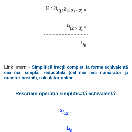
(2 : 2)
2
/
=
((2
× 3) : 2)
1
/
=
(2 × 3)
1
/
6
Link intern
» Simplifică fracții complet, la forma echivalentă
cea mai simplă, ireductibilă (cel mai mic numărător și
numitor posibil), calculator online
Rescriem operația simplificată echivalentă:
2
/
=
12
1
/
6