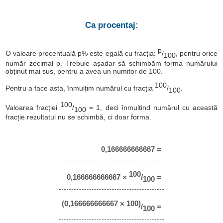
Ca procentaj:
p
O valoare procentuală p% este egală cu fracția:
/
, pentru orice
100
număr zecimal p. Trebuie așadar să schimbăm forma numărului
obținut mai sus, pentru a avea un numitor de 100.
100
Pentru a face asta, înmulțim numărul cu fracția
/
.
100
100
Valoarea fracției
/
= 1, deci înmulțind numărul cu această
100
fracție rezultatul nu se schimbă, ci doar forma.
0,166666666667 =
100
0,166666666667 ×
/
=
100
(0,166666666667 × 100)
/
=
100