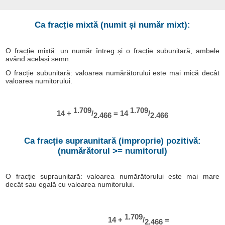
Ca fracție mixtă (numit și număr mixt):
O fracție mixtă: un număr întreg și o fracție subunitară, ambele
având același semn.
O fracție subunitară: valoarea numărătorului este mai mică decât
valoarea numitorului.
1.709
1.709
14 +
/
= 14
/
2.466
2.466
Ca fracție supraunitară (improprie) pozitivă:
(numărătorul >= numitorul)
O fracție supraunitară: valoarea numărătorului este mai mare
decât sau egală cu valoarea numitorului.
1.709
14 +
/
=
2.466