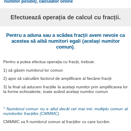
numitor posibil), calculator online
Efectuează operația de calcul cu fracții.
Pentru a aduna sau a scădea fracții avem nevoie ca
acestea să aibă numitori egali (același numitor
comun).
Pentru a putea efectua operația cu fracții, trebuie:
1) să găsim numitorul lor comun
2) apoi să calculăm factorul de amplificare al fiecărei fracții
3) la final să aducem fracțiile la același numitor prin amplificarea lor
la forme echivalente, toate având același numitor comun
* Numitorul comun nu e altul decât cel mai mic multiplu comun al
numitorilor fracțiilor (CMMMC).
CMMMC va fi numitorul comun al fracțiilor cu care lucrăm.