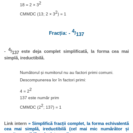
2
18 = 2 × 3
2
CMMDC (13; 2 × 3
) = 1
4
Fracția: -
/
137
4
-
/
este deja complet simplificată, la forma cea mai
137
simplă, ireductibilă.
Numătorul și numitorul nu au factori primi comuni.
Descompunerea lor în factori primi:
2
4 = 2
137 este număr prim
2
CMMDC (2
; 137) = 1
Link intern
» Simplifică fracții complet, la forma echivalentă
cea mai simplă, ireductibilă (cel mai mic numărător și