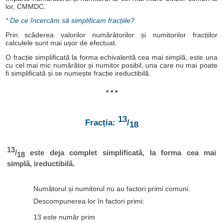
lor, CMMDC.
* De ce încercăm să simplificam fracțiile?
Prin scăderea valorilor numărătorilor și numitorilor fracțiilor
calculele sunt mai ușor de efectuat.
O fracție simplificată la forma echivalentă cea mai simplă, este una
cu cel mai mic numărător și numitor posibil, una care nu mai poate
fi simplificată și se numește fracție ireductibilă.
* * *
13
Fracția:
/
18
13
/
este deja complet simplificată, la forma cea mai
18
simplă, ireductibilă.
Numătorul și numitorul nu au factori primi comuni.
Descompunerea lor în factori primi:
13 este număr prim