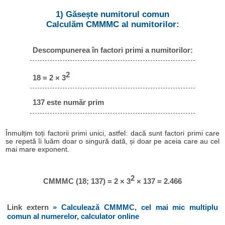
1) Găsește numitorul comun
Calculăm CMMMC al numitorilor:
Descompunerea în factori primi a numitorilor:
2
18 = 2 × 3
137 este număr prim
Înmulțim toți factorii primi unici, astfel: dacă sunt factori primi care
se repetă îi luăm doar o singură dată, și doar pe aceia care au cel
mai mare exponent.
2
CMMMC (18; 137) = 2 × 3
× 137 = 2.466
Link extern
» Calculează CMMMC, cel mai mic multiplu
comun al numerelor, calculator online