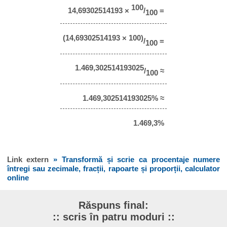
100
14,69302514193 ×
/
=
100
(14,69302514193 × 100)
/
=
100
1.469,302514193025
/
≈
100
1.469,302514193025% ≈
1.469,3%
Link extern
» Transformă și scrie ca procentaje numere
întregi sau zecimale, fracții, rapoarte și proporții, calculator
online
Răspuns final:
:: scris în patru moduri ::