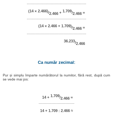
(14 × 2.466)
1.709
/
+
/
=
2.466
2.466
(14 × 2.466 + 1.709)
/
=
2.466
36.233
/
2.466
Ca număr zecimal:
Pur și simplu împarte numărătorul la numitor, fără rest, după cum
se vede mai jos:
1.709
14 +
/
=
2.466
14 + 1.709 : 2.466 ≈