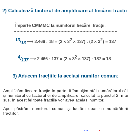
2) Calculează factorul de amplificare al fiecărei fracții:
Împarte CMMMC la numitorul fiecărei fracții.
13
2
2
/
⟶ 2.466 : 18 = (2 × 3
× 137) : (2 × 3
) = 137
18
4
2
-
/
⟶ 2.466 : 137 = (2 × 3
× 137) : 137 = 18
137
3) Aducem fracțiile la același numitor comun:
Amplificăm fiecare fracție în parte: îi înmulțim atât numărătorul cât
și numitorul cu factorul ei de amplificare, calculat la punctul 2, mai
sus. În acest fel toate fracțiile vor avea același numitor.
Apoi păstrăm numitorul comun și lucrăm doar cu numărătorii
fracțiilor.