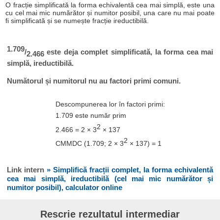
O fracție simplificată la forma echivalentă cea mai simplă, este una
cu cel mai mic numărător și numitor posibil, una care nu mai poate
fi simplificată și se numește fracție ireductibilă.
1.709
/
este deja complet simplificată, la forma cea mai
2.466
simplă, ireductibilă.
Numătorul și numitorul nu au factori primi comuni.
Descompunerea lor în factori primi:
1.709 este număr prim
2
2.466 = 2 × 3
× 137
2
CMMDC (1.709; 2 × 3
× 137) = 1
Link intern
» Simplifică fracții complet, la forma echivalentă
cea mai simplă, ireductibilă (cel mai mic numărător și
numitor posibil), calculator online
Rescrie rezultatul intermediar