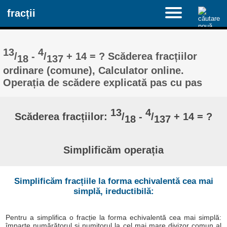
fracții
13
4
/
-
/
+ 14 = ? Scăderea fracțiilor
18
137
ordinare (comune), Calculator online.
Operația de scădere explicată pas cu pas
13
4
Scăderea fracțiilor:
/
-
/
+ 14 = ?
18
137
Simplificăm operația
Simplificăm fracțiile la forma echivalentă cea mai
simplă, ireductibilă:
Pentru a simplifica o fracție la forma echivalentă cea mai simplă:
împarte numărătorul și numitorul la cel mai mare divizor comun al