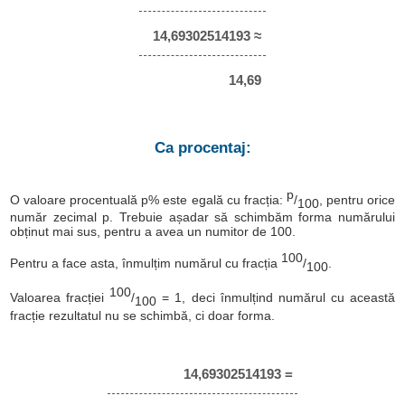
14,69302514193 ≈
14,69
Ca procentaj:
p
O valoare procentuală p% este egală cu fracția:
/
, pentru orice
100
număr zecimal p. Trebuie așadar să schimbăm forma numărului
obținut mai sus, pentru a avea un numitor de 100.
100
Pentru a face asta, înmulțim numărul cu fracția
/
.
100
100
Valoarea fracției
/
= 1, deci înmulțind numărul cu această
100
fracție rezultatul nu se schimbă, ci doar forma.
14,69302514193 =