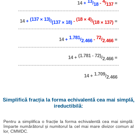
13
4
14
+
/
-
/
=
18
137
(137 × 13)
(18 × 4)
14
+
/
-
/
=
(137 × 18)
(18 × 137)
1.781
72
14
+
/
-
/
=
2.466
2.466
(1.781 - 72)
14 +
/
=
2.466
1.709
14 +
/
2.466
Simplifică fracția la forma echivalentă cea mai simplă,
ireductibilă:
Pentru a simplifica o fracție la forma echivalentă cea mai simplă:
împarte numărătorul și numitorul la cel mai mare divizor comun al
lor, CMMDC.