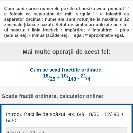
Cum sunt scrise numerele pe site-ul nostru web: punctul '.'
e folosit ca separator de mii; virgula ',' e folosită ca
separator zecimal; numerele sunt rotunjite la maximum 12
zecimale (dacă e cazul). Setul de simboluri utilizate pe site-
ul nostru: / linia fracției; : împărțire; × înmulțire; + plus
(adunarea); - minus (scăderea); = egal; ≈ aproximativ egal.
Mai multe operații de acest fel:
Cum se scad fracțiile ordinare:
16
10
21
/
+
/
-
/
25
148
4
Scade fracții ordinare, calculator online:
Introdu fracțiile de scăzut, ex. 6/9 - 8/36 - 12/-90 +
5/20: