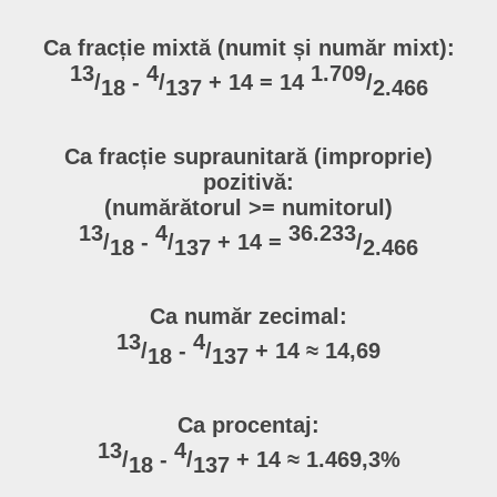
Ca fracție mixtă (numit și număr mixt):
13
4
1.709
/
-
/
+ 14 = 14
/
18
137
2.466
Ca fracție supraunitară (improprie)
pozitivă:
(numărătorul >= numitorul)
13
4
36.233
/
-
/
+ 14 =
/
18
137
2.466
Ca număr zecimal:
13
4
/
-
/
+ 14 ≈ 14,69
18
137
Ca procentaj:
13
4
/
-
/
+ 14 ≈ 1.469,3%
18
137