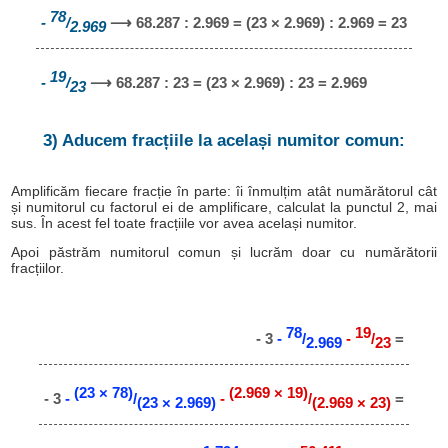
78
-
/
⟶ 68.287 : 2.969 = (23 × 2.969) : 2.969 = 23
2.969
19
-
/
⟶ 68.287 : 23 = (23 × 2.969) : 23 = 2.969
23
3) Aducem fracțiile la același numitor comun:
Amplificăm fiecare fracție în parte: îi înmulțim atât numărătorul cât
și numitorul cu factorul ei de amplificare, calculat la punctul 2, mai
sus. În acest fel toate fracțiile vor avea același numitor.
Apoi păstrăm numitorul comun și lucrăm doar cu numărătorii
fracțiilor.
78
19
- 3
-
/
-
/
=
2.969
23
(23 × 78)
(2.969 × 19)
- 3
-
/
-
/
=
(23 × 2.969)
(2.969 × 23)