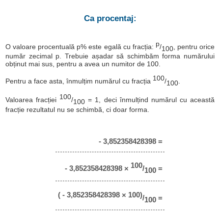
Ca procentaj:
p
O valoare procentuală p% este egală cu fracția:
/
, pentru orice
100
număr zecimal p. Trebuie așadar să schimbăm forma numărului
obținut mai sus, pentru a avea un numitor de 100.
100
Pentru a face asta, înmulțim numărul cu fracția
/
.
100
100
Valoarea fracției
/
= 1, deci înmulțind numărul cu această
100
fracție rezultatul nu se schimbă, ci doar forma.
- 3,852358428398 =
100
- 3,852358428398 ×
/
=
100
( - 3,852358428398 × 100)
/
=
100