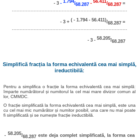
1.794
56.411
- 3
-
/
-
/
=
68.287
68.287
( - 1.794 - 56.411)
- 3 +
/
=
68.287
58.205
- 3 -
/
68.287
Simplifică fracția la forma echivalentă cea mai simplă,
ireductibilă:
Pentru a simplifica o fracție la forma echivalentă cea mai simplă:
împarte numărătorul și numitorul la cel mai mare divizor comun al
lor, CMMDC.
O fracție simplificată la forma echivalentă cea mai simplă, este una
cu cel mai mic numărător și numitor posibil, una care nu mai poate
fi simplificată și se numește fracție ireductibilă.
58.205
-
/
este deja complet simplificată, la forma cea
68.287