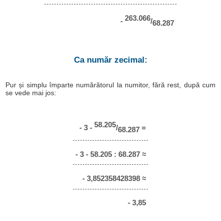
263.066
-
/
68.287
Ca număr zecimal:
Pur și simplu împarte numărătorul la numitor, fără rest, după cum
se vede mai jos:
58.205
- 3 -
/
=
68.287
- 3 - 58.205 : 68.287 ≈
- 3,852358428398 ≈
- 3,85