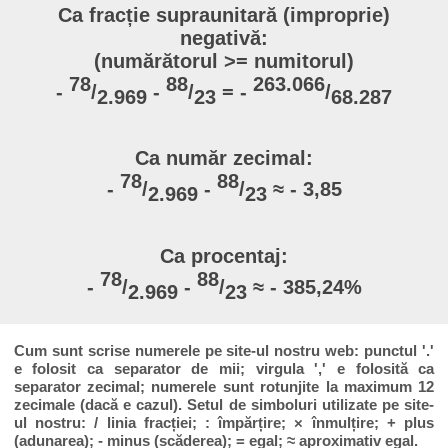
Ca fracție supraunitară (improprie)
negativă:
(numărătorul >= numitorul)
78
88
263.066
-
/
-
/
= -
/
2.969
23
68.287
Ca număr zecimal:
78
88
-
/
-
/
≈ - 3,85
2.969
23
Ca procentaj:
78
88
-
/
-
/
≈ - 385,24%
2.969
23
Cum sunt scrise numerele pe site-ul nostru web: punctul '.'
e folosit ca separator de mii; virgula ',' e folosită ca
separator zecimal; numerele sunt rotunjite la maximum 12
zecimale (dacă e cazul). Setul de simboluri utilizate pe site-
ul nostru: / linia fracției; : împărțire; × înmulțire; + plus
(adunarea); - minus (scăderea); = egal; ≈ aproximativ egal.