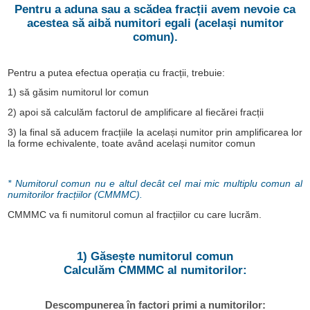
Pentru a aduna sau a scădea fracții avem nevoie ca
acestea să aibă numitori egali (același numitor
comun).
Pentru a putea efectua operația cu fracții, trebuie:
1) să găsim numitorul lor comun
2) apoi să calculăm factorul de amplificare al fiecărei fracții
3) la final să aducem fracțiile la același numitor prin amplificarea lor
la forme echivalente, toate având același numitor comun
* Numitorul comun nu e altul decât cel mai mic multiplu comun al
numitorilor fracțiilor (CMMMC).
CMMMC va fi numitorul comun al fracțiilor cu care lucrăm.
1) Găsește numitorul comun
Calculăm CMMMC al numitorilor:
Descompunerea în factori primi a numitorilor: