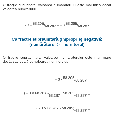
O fracție subunitară: valoarea numărătorului este mai mică decât
valoarea numitorului.
58.205
58.205
- 3 -
/
= - 3
/
68.287
68.287
Ca fracție supraunitară (improprie) negativă:
(numărătorul >= numitorul)
O fracție supraunitară: valoarea numărătorului este mai mare
decât sau egală cu valoarea numitorului.
58.205
- 3 -
/
=
68.287
( - 3 × 68.287)
58.205
/
-
/
=
68.287
68.287
( - 3 × 68.287 - 58.205)
/
=
68.287