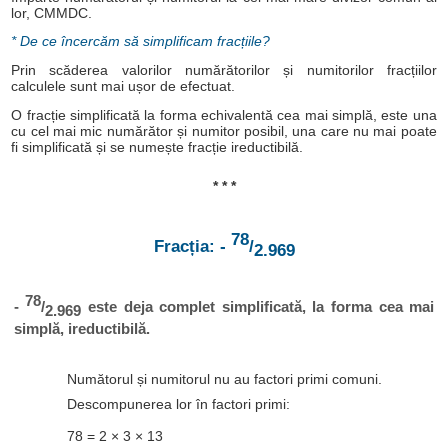
lor, CMMDC.
* De ce încercăm să simplificam fracțiile?
Prin scăderea valorilor numărătorilor și numitorilor fracțiilor
calculele sunt mai ușor de efectuat.
O fracție simplificată la forma echivalentă cea mai simplă, este una
cu cel mai mic numărător și numitor posibil, una care nu mai poate
fi simplificată și se numește fracție ireductibilă.
* * *
78
Fracția: -
/
2.969
78
-
/
este deja complet simplificată, la forma cea mai
2.969
simplă, ireductibilă.
Numătorul și numitorul nu au factori primi comuni.
Descompunerea lor în factori primi:
78 = 2 × 3 × 13