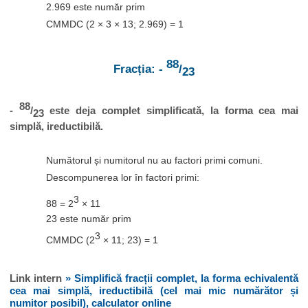
2.969 este număr prim
CMMDC (2 × 3 × 13; 2.969) = 1
88
Fracția: -
/
23
88
-
/
este deja complet simplificată, la forma cea mai
23
simplă, ireductibilă.
Numătorul și numitorul nu au factori primi comuni.
Descompunerea lor în factori primi:
3
88 = 2
× 11
23 este număr prim
3
CMMDC (2
× 11; 23) = 1
Link intern
» Simplifică fracții complet, la forma echivalentă
cea mai simplă, ireductibilă (cel mai mic numărător și
numitor posibil), calculator online