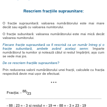
Rescriem fracțiile supraunitare:
O fracție supraunitară: valoarea numărătorului este mai mare
decât sau egală cu valoarea numitorului.
O fracție subunitară: valoarea numărătorului este mai mică decât
valoarea numitorului.
Fiecare fracție supraunitară va fi rescrisă ca un număr întreg și o
fracție subunitară, ambele având același semn:
împarte
numărătorul la numitor și notează câtul si restul împărțirii, așa cum
se vede mai jos.
De ce rescriem fracțiile supraunitare?
Prin reducerea valorii numărătorului unei fracții, calculele cu fracția
respectivă devin mai ușor de efectuat.
* * *
88
Fracția: -
/
23
- 88 : 23 = - 3 și restul = - 19 ⇒ - 88 = - 3 × 23 - 19