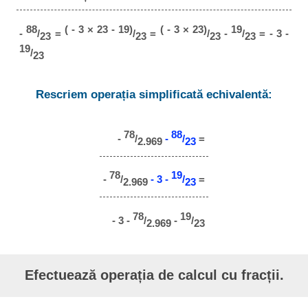
88
( - 3 × 23 - 19)
( - 3 × 23)
19
-
/
=
/
=
/
-
/
= - 3 -
23
23
23
23
19
/
23
Rescriem operația simplificată echivalentă:
78
88
-
/
-
/
=
2.969
23
78
19
-
/
- 3 -
/
=
2.969
23
78
19
- 3 -
/
-
/
2.969
23
Efectuează operația de calcul cu fracții.