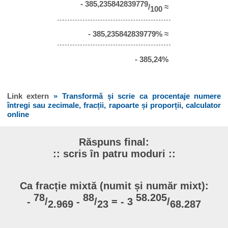
- 385,235842839779
/
≈
100
- 385,235842839779% ≈
- 385,24%
Link extern
» Transformă și scrie ca procentaje numere
întregi sau zecimale, fracții, rapoarte și proporții, calculator
online
Răspuns final:
:: scris în patru moduri ::
Ca fracție mixtă (numit și număr mixt):
78
88
58.205
-
/
-
/
= - 3
/
2.969
23
68.287