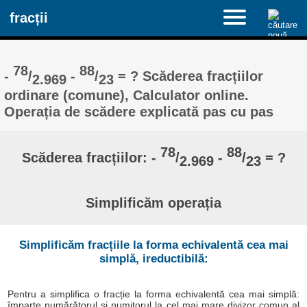
fracții
78
88
-
/
-
/
= ? Scăderea fracțiilor
2.969
23
ordinare (comune), Calculator online.
Operația de scădere explicată pas cu pas
78
88
Scăderea fracțiilor: -
/
-
/
= ?
2.969
23
Simplificăm operația
Simplificăm fracțiile la forma echivalentă cea mai
simplă, ireductibilă:
Pentru a simplifica o fracție la forma echivalentă cea mai simplă:
împarte numărătorul și numitorul la cel mai mare divizor comun al