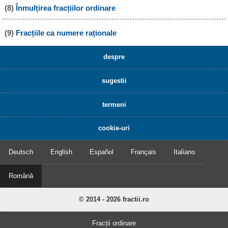
(8)
Înmulțirea fracțiilor ordinare
(9)
Fracțiile ca numere raționale
despre
sugestii
termeni
cookie-uri
Deutsch
English
Español
Français
Italiano
Română
© 2014 - 2026 fractii.ro
Fracții ordinare