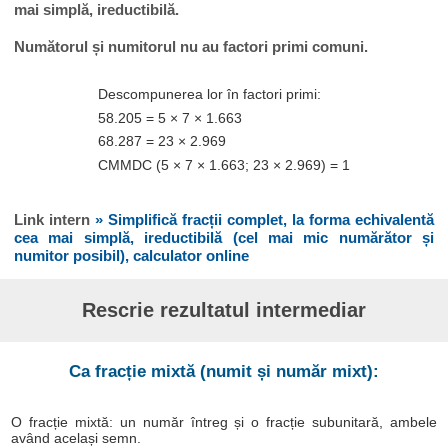
mai simplă, ireductibilă.
Numătorul și numitorul nu au factori primi comuni.
Descompunerea lor în factori primi:
58.205 = 5 × 7 × 1.663
68.287 = 23 × 2.969
CMMDC (5 × 7 × 1.663; 23 × 2.969) = 1
Link intern
» Simplifică fracții complet, la forma echivalentă
cea mai simplă, ireductibilă (cel mai mic numărător și
numitor posibil), calculator online
Rescrie rezultatul intermediar
Ca fracție mixtă (numit și număr mixt):
O fracție mixtă: un număr întreg și o fracție subunitară, ambele
având același semn.