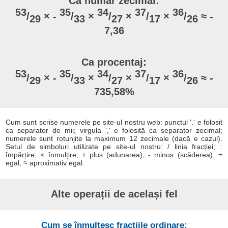
Ca număr zecimal:
53
35
34
37
36
/
× -
/
×
/
×
/
×
/
≈ -
29
33
27
17
26
7,36
Ca procentaj:
53
35
34
37
36
/
× -
/
×
/
×
/
×
/
≈ -
29
33
27
17
26
735,58%
Cum sunt scrise numerele pe site-ul nostru web: punctul '.' e folosit
ca separator de mii; virgula ',' e folosită ca separator zecimal;
numerele sunt rotunjite la maximum 12 zecimale (dacă e cazul).
Setul de simboluri utilizate pe site-ul nostru: / linia fracției; :
împărțire; × înmulțire; + plus (adunarea); - minus (scăderea); =
egal; ≈ aproximativ egal.
Alte operații de același fel
Cum se înmulțesc fracțiile ordinare: