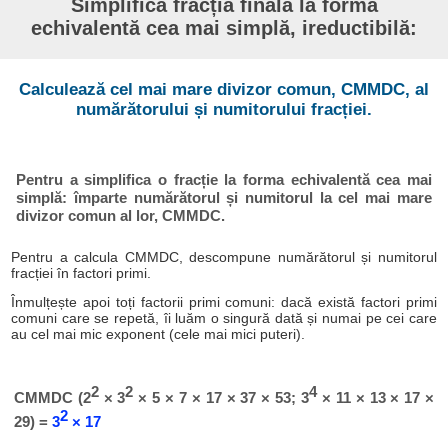
Simplifică fracția finală la forma
echivalentă cea mai simplă, ireductibilă:
Calculează cel mai mare divizor comun, CMMDC, al
numărătorului și numitorului fracției.
Pentru a simplifica o fracție la forma echivalentă cea mai
simplă: împarte numărătorul și numitorul la cel mai mare
divizor comun al lor, CMMDC.
Pentru a calcula CMMDC, descompune numărătorul și numitorul
fracției în factori primi.
Înmulțește apoi toți factorii primi comuni: dacă există factori primi
comuni care se repetă, îi luăm o singură dată și numai pe cei care
au cel mai mic exponent (cele mai mici puteri).
2
2
4
CMMDC (2
× 3
× 5 × 7 × 17 × 37 × 53; 3
× 11 × 13 × 17 ×
2
29) =
3
× 17