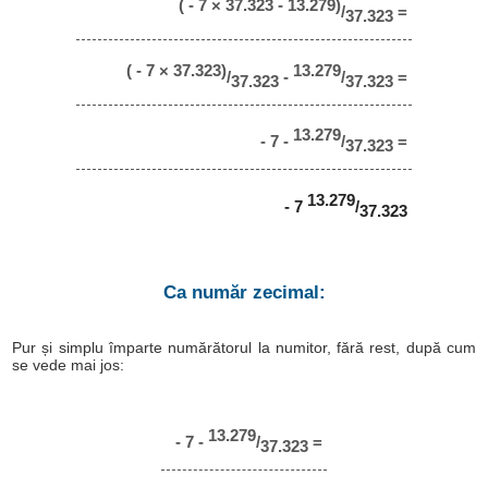
( - 7 × 37.323 - 13.279)
/
=
37.323
( - 7 × 37.323)
13.279
/
-
/
=
37.323
37.323
13.279
- 7 -
/
=
37.323
13.279
- 7
/
37.323
Ca număr zecimal:
Pur și simplu împarte numărătorul la numitor, fără rest, după cum
se vede mai jos:
13.279
- 7 -
/
=
37.323