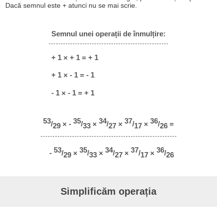
Dacă semnul este + atunci nu se mai scrie.
Semnul unei operații de înmulțire:
+ 1 × + 1 = + 1
+ 1 × - 1 = - 1
- 1 × - 1 = + 1
53
35
34
37
36
/
× -
/
×
/
×
/
×
/
=
29
33
27
17
26
53
35
34
37
36
-
/
×
/
×
/
×
/
×
/
29
33
27
17
26
Simplificăm operația