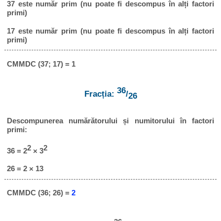
37 este număr prim (nu poate fi descompus în alți factori
primi)
17 este număr prim (nu poate fi descompus în alți factori
primi)
CMMDC (37; 17) = 1
36
Fracția:
/
26
Descompunerea numărătorului și numitorului în factori
primi:
2
2
36 = 2
× 3
26 = 2 × 13
CMMDC (36; 26) =
2