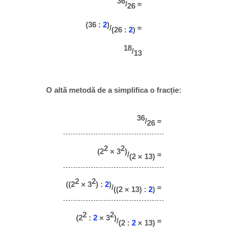
36
/
=
26
(36 :
2
)
/
=
(26 :
2
)
18
/
13
O altă metodă de a simplifica o fracție:
36
/
=
26
2
2
(2
× 3
)
/
=
(2 × 13)
2
2
((2
× 3
) :
2
)
/
=
((2 × 13) :
2
)
2
2
(2
:
2
× 3
)
/
=
(2 :
2
× 13)