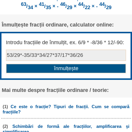
63
41
46
44
44
/
×
/
× -
/
×
/
× -
/
34
35
29
22
29
Înmulțește fracții ordinare, calculator online:
Introdu fracțiile de înmulțit, ex. 6/9 * -8/36 * 12/-90:
Mai multe despre fracțiile ordinare / teorie:
(1)
Ce este o fracție? Tipuri de fracții. Cum se compară
fracțiile?
(2)
Schimbări de formă ale fracțiilor, amplificarea și
simplificarea