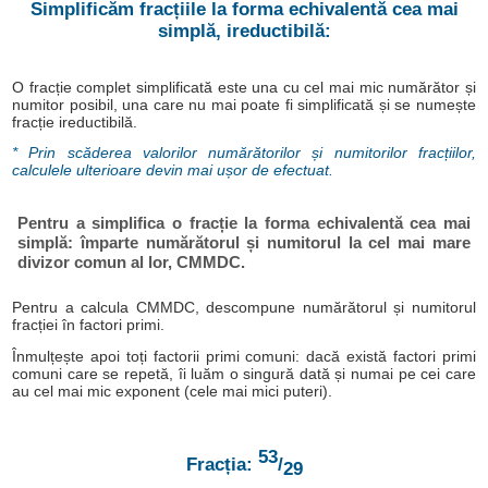
Simplificăm fracțiile la forma echivalentă cea mai
simplă, ireductibilă:
O fracție complet simplificată este una cu cel mai mic numărător și
numitor posibil, una care nu mai poate fi simplificată și se numește
fracție ireductibilă.
* Prin scăderea valorilor numărătorilor și numitorilor fracțiilor,
calculele ulterioare devin mai ușor de efectuat.
Pentru a simplifica o fracție la forma echivalentă cea mai
simplă: împarte numărătorul și numitorul la cel mai mare
divizor comun al lor, CMMDC.
Pentru a calcula CMMDC, descompune numărătorul și numitorul
fracției în factori primi.
Înmulțește apoi toți factorii primi comuni: dacă există factori primi
comuni care se repetă, îi luăm o singură dată și numai pe cei care
au cel mai mic exponent (cele mai mici puteri).
53
Fracția:
/
29