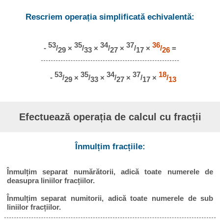
Rescriem operația simplificată echivalentă:
53
35
34
37
36
-
/
×
/
×
/
×
/
×
/
=
29
33
27
17
26
53
35
34
37
18
-
/
×
/
×
/
×
/
×
/
29
33
27
17
13
Efectuează operația de calcul cu fracții
Înmulțim fracțiile:
Înmulțim separat numărătorii, adică toate numerele de
deasupra liniilor fracțiilor.
Înmulțim separat numitorii, adică toate numerele de sub
liniilor fracțiilor.