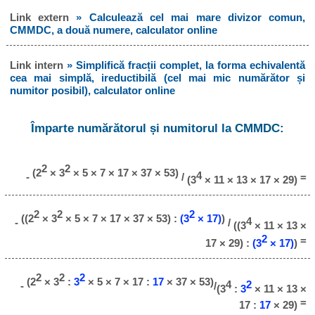
Link extern
» Calculează cel mai mare divizor comun,
CMMDC, a două numere, calculator online
Link intern
» Simplifică fracții complet, la forma echivalentă
cea mai simplă, ireductibilă (cel mai mic numărător și
numitor posibil), calculator online
Împarte numărătorul și numitorul la CMMDC:
2
2
(2
× 3
× 5 × 7 × 17 × 37 × 53)
4
-
/
=
(3
× 11 × 13 × 17 × 29)
2
2
2
((2
× 3
× 5 × 7 × 17 × 37 × 53) :
(3
× 17)
)
4
-
/
((3
× 11 × 13 ×
2
=
17 × 29) :
(3
× 17)
)
2
2
2
(2
× 3
:
3
× 5 × 7 × 17 :
17
× 37 × 53)
4
2
-
/
(3
:
3
× 11 × 13 ×
=
17 :
17
× 29)