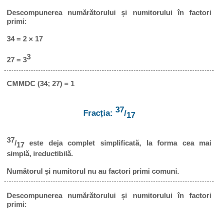
Descompunerea numărătorului și numitorului în factori
primi:
34 = 2 × 17
3
27 = 3
CMMDC (34; 27) = 1
37
Fracția:
/
17
37
/
este deja complet simplificată, la forma cea mai
17
simplă, ireductibilă.
Numătorul și numitorul nu au factori primi comuni.
Descompunerea numărătorului și numitorului în factori
primi: