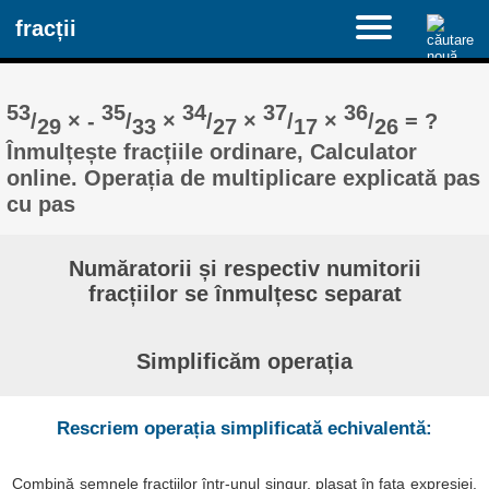
fracții
53
35
34
37
36
/
× -
/
×
/
×
/
×
/
= ?
29
33
27
17
26
Înmulțește fracțiile ordinare, Calculator
online. Operația de multiplicare explicată pas
cu pas
Număratorii și respectiv numitorii
fracțiilor se înmulțesc separat
Simplificăm operația
Rescriem operația simplificată echivalentă:
Combină semnele fracțiilor într-unul singur, plasat în fața expresiei.