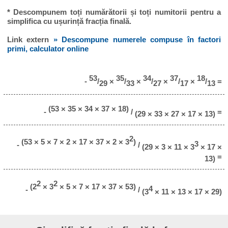
* Descompunem toți numărătorii și toți numitorii pentru a
simplifica cu ușurință fracția finală.
Link extern
» Descompune numerele compuse în factori
primi, calculator online
53
35
34
37
18
-
/
×
/
×
/
×
/
×
/
=
29
33
27
17
13
(53 × 35 × 34 × 37 × 18)
-
/
=
(29 × 33 × 27 × 17 × 13)
2
(53 × 5 × 7 × 2 × 17 × 37 × 2 × 3
)
3
-
/
(29 × 3 × 11 × 3
× 17 ×
=
13)
2
2
(2
× 3
× 5 × 7 × 17 × 37 × 53)
4
-
/
(3
× 11 × 13 × 17 × 29)