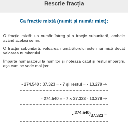
Rescrie fracția
Ca fracție mixtă (numit și număr mixt):
O fracție mixtă: un număr întreg și o fracție subunitară, ambele
având același semn.
O fracție subunitară: valoarea numărătorului este mai mică decât
valoarea numitorului.
Împarte numărătorul la numitor și notează câtul și restul împărțirii,
așa cum se vede mai jos:
- 274.540 : 37.323 = - 7 și restul = - 13.279 ⇒
- 274.540 = - 7 × 37.323 - 13.279 ⇒
274.540
-
/
=
37.323