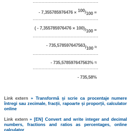
100
- 7,355785976476 ×
/
=
100
( - 7,355785976476 × 100)
/
=
100
- 735,578597647563
/
≈
100
- 735,578597647563% ≈
- 735,58%
Link extern
» Transformă și scrie ca procentaje numere
întregi sau zecimale, fracții, rapoarte și proporții, calculator
online
Link extern
» [EN] Convert and write integer and decimal
numbers, fractions and ratios as percentages, online
calculator