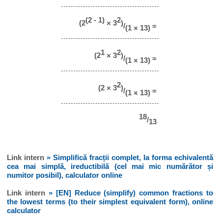
(2 - 1)
2
(2
× 3
)
/
=
(1 × 13)
1
2
(2
× 3
)
/
=
(1 × 13)
2
(2 × 3
)
/
=
(1 × 13)
18
/
13
Link intern
» Simplifică fracții complet, la forma echivalentă
cea mai simplă, ireductibilă (cel mai mic numărător și
numitor posibil), calculator online
Link intern
» [EN] Reduce (simplify) common fractions to
the lowest terms (to their simplest equivalent form), online
calculator