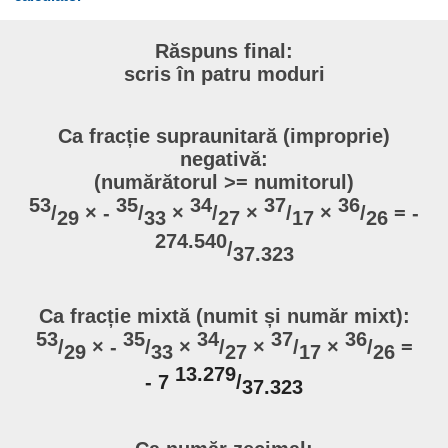
Răspuns final:
scris în patru moduri
Ca fracție supraunitară (improprie)
negativă:
(numărătorul >= numitorul)
53
35
34
37
36
/
× -
/
×
/
×
/
×
/
= -
29
33
27
17
26
274.540
/
37.323
Ca fracție mixtă (numit și număr mixt):
53
35
34
37
36
/
× -
/
×
/
×
/
×
/
=
29
33
27
17
26
13.279
- 7
/
37.323