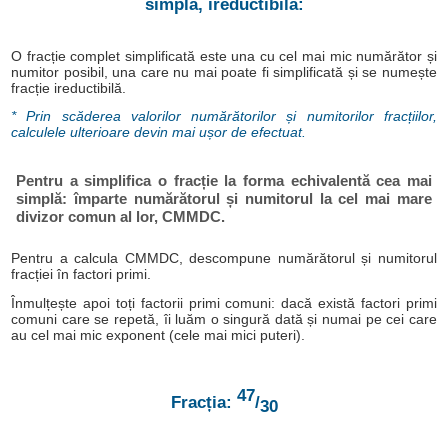
simplă, ireductibilă:
O fracție complet simplificată este una cu cel mai mic numărător și
numitor posibil, una care nu mai poate fi simplificată și se numește
fracție ireductibilă.
* Prin scăderea valorilor numărătorilor și numitorilor fracțiilor,
calculele ulterioare devin mai ușor de efectuat.
Pentru a simplifica o fracție la forma echivalentă cea mai
simplă: împarte numărătorul și numitorul la cel mai mare
divizor comun al lor, CMMDC.
Pentru a calcula CMMDC, descompune numărătorul și numitorul
fracției în factori primi.
Înmulțește apoi toți factorii primi comuni: dacă există factori primi
comuni care se repetă, îi luăm o singură dată și numai pe cei care
au cel mai mic exponent (cele mai mici puteri).
47
Fracția:
/
30