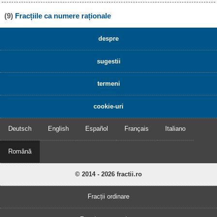
(9)
Fracțiile ca numere raționale
despre
sugestii
termeni
cookie-uri
Deutsch
English
Español
Français
Italiano
Română
© 2014 - 2026 fractii.ro
Fracții ordinare