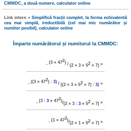
CMMDC, a două numere, calculator online
Link intern
» Simplifică fracții complet, la forma echivalentă
cea mai simplă, ireductibilă (cel mai mic numărător și
numitor posibil), calculator online
Împarte numărătorul și numitorul la CMMDC:
2
(3 × 47
)
2
-
/
=
(2 × 3 × 5
× 7)
2
((3 × 47
) :
3
)
2
-
/
=
((2 × 3 × 5
× 7) :
3
)
2
(3 :
3
× 47
)
2
-
/
=
(2 × 3 :
3
× 5
× 7)
2
(1 × 47
)
2
-
/
=
(2 × 1 × 5
× 7)