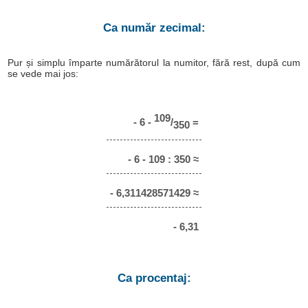
Ca număr zecimal:
Pur și simplu împarte numărătorul la numitor, fără rest, după cum
se vede mai jos:
109
- 6 -
/
=
350
- 6 - 109 : 350 ≈
- 6,311428571429 ≈
- 6,31
Ca procentaj: