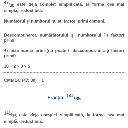
47
/
este deja complet simplificată, la forma cea mai
30
simplă, ireductibilă.
Numătorul și numitorul nu au factori primi comuni.
Descompunerea numărătorului și numitorului în factori
primi:
47 este număr prim (nu poate fi descompus în alți factori
primi)
30 = 2 × 3 × 5
CMMDC (47; 30) = 1
141
Fracția:
/
35
141
/
este deja complet simplificată, la forma cea mai
35
simplă, ireductibilă.