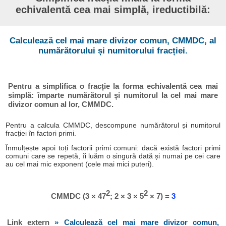
echivalentă cea mai simplă, ireductibilă:
Calculează cel mai mare divizor comun, CMMDC, al
numărătorului și numitorului fracției.
Pentru a simplifica o fracție la forma echivalentă cea mai
simplă: împarte numărătorul și numitorul la cel mai mare
divizor comun al lor, CMMDC.
Pentru a calcula CMMDC, descompune numărătorul și numitorul
fracției în factori primi.
Înmulțește apoi toți factorii primi comuni: dacă există factori primi
comuni care se repetă, îi luăm o singură dată și numai pe cei care
au cel mai mic exponent (cele mai mici puteri).
2
2
CMMDC (3 × 47
; 2 × 3 × 5
× 7) =
3
Link extern
» Calculează cel mai mare divizor comun,