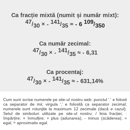
Ca fracție mixtă (numit și număr mixt):
47
141
109
/
× -
/
=
- 6
/
30
35
350
Ca număr zecimal:
47
141
/
× -
/
≈ - 6,31
30
35
Ca procentaj:
47
141
/
× -
/
≈ - 631,14%
30
35
Cum sunt scrise numerele pe site-ul nostru web: punctul '.' e folosit
ca separator de mii; virgula ',' e folosită ca separator zecimal;
numerele sunt rotunjite la maximum 12 zecimale (dacă e cazul).
Setul de simboluri utilizate pe site-ul nostru: / linia fracției; :
împărțire; × înmulțire; + plus (adunarea); - minus (scăderea); =
egal; ≈ aproximativ egal.