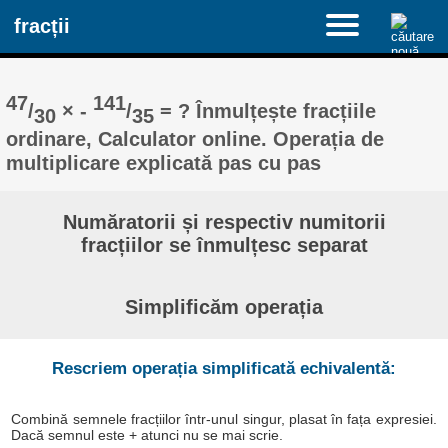
fracții
47
141
/
× -
/
= ? Înmulțește fracțiile
30
35
ordinare, Calculator online. Operația de
multiplicare explicată pas cu pas
Număratorii și respectiv numitorii
fracțiilor se înmulțesc separat
Simplificăm operația
Rescriem operația simplificată echivalentă:
Combină semnele fracțiilor într-unul singur, plasat în fața expresiei.
Dacă semnul este + atunci nu se mai scrie.