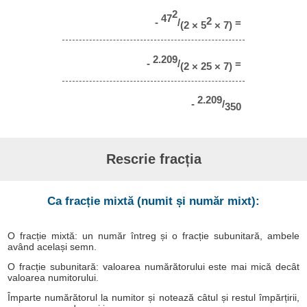
2
47
2
-
/
=
(2 × 5
× 7)
2.209
-
/
=
(2 × 25 × 7)
2.209
-
/
350
Rescrie fracția
Ca fracție mixtă (numit și număr mixt):
O fracție mixtă: un număr întreg și o fracție subunitară, ambele
având același semn.
O fracție subunitară: valoarea numărătorului este mai mică decât
valoarea numitorului.
Împarte numărătorul la numitor și notează câtul și restul împărțirii,