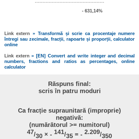
- 631,14%
Link extern
» Transformă și scrie ca procentaje numere
întregi sau zecimale, fracții, rapoarte și proporții, calculator
online
Link extern
» [EN] Convert and write integer and decimal
numbers, fractions and ratios as percentages, online
calculator
Răspuns final:
scris în patru moduri
Ca fracție supraunitară (improprie)
negativă:
(numărătorul >= numitorul)
47
141
2.209
/
× -
/
= -
/
30
35
350