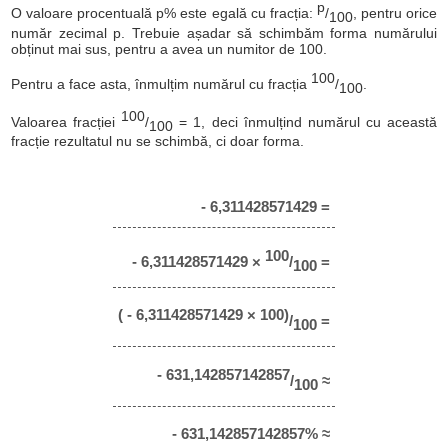
p
O valoare procentuală p% este egală cu fracția:
/
, pentru orice
100
număr zecimal p. Trebuie așadar să schimbăm forma numărului
obținut mai sus, pentru a avea un numitor de 100.
100
Pentru a face asta, înmulțim numărul cu fracția
/
.
100
100
Valoarea fracției
/
= 1, deci înmulțind numărul cu această
100
fracție rezultatul nu se schimbă, ci doar forma.
- 6,311428571429 =
100
- 6,311428571429 ×
/
=
100
( - 6,311428571429 × 100)
/
=
100
- 631,142857142857
/
≈
100
- 631,142857142857% ≈