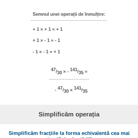
Semnul unei operații de înmulțire:
+ 1 × + 1 = + 1
+ 1 × - 1 = - 1
- 1 × - 1 = + 1
47
141
/
× -
/
=
30
35
47
141
-
/
×
/
30
35
Simplificăm operația
Simplificăm fracțiile la forma echivalentă cea mai