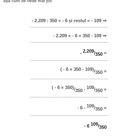
așa cum se vede mai jos:
- 2.209 : 350 = - 6 și restul = - 109 ⇒
- 2.209 = - 6 × 350 - 109 ⇒
2.209
-
/
=
350
( - 6 × 350 - 109)
/
=
350
( - 6 × 350)
109
/
-
/
=
350
350
109
- 6 -
/
=
350
109
- 6
/
350