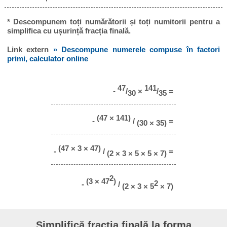
* Descompunem toți numărătorii și toți numitorii pentru a
simplifica cu ușurință fracția finală.
Link extern
» Descompune numerele compuse în factori
primi, calculator online
47
141
-
/
×
/
=
30
35
(47 × 141)
-
/
=
(30 × 35)
(47 × 3 × 47)
-
/
=
(2 × 3 × 5 × 5 × 7)
2
(3 × 47
)
2
-
/
(2 × 3 × 5
× 7)
Simplifică fracția finală la forma