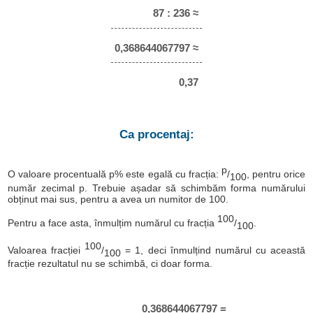
87 : 236 ≈
0,368644067797 ≈
0,37
Ca procentaj:
p
O valoare procentuală p% este egală cu fracția:
/
, pentru orice
100
număr zecimal p. Trebuie așadar să schimbăm forma numărului
obținut mai sus, pentru a avea un numitor de 100.
100
Pentru a face asta, înmulțim numărul cu fracția
/
.
100
100
Valoarea fracției
/
= 1, deci înmulțind numărul cu această
100
fracție rezultatul nu se schimbă, ci doar forma.
0,368644067797 =