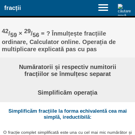
fracții
42
29
/
×
/
= ? Înmulțește fracțiile
59
56
ordinare, Calculator online. Operația de
multiplicare explicată pas cu pas
Număratorii și respectiv numitorii
fracțiilor se înmulțesc separat
Simplificăm operația
Simplificăm fracțiile la forma echivalentă cea mai
simplă, ireductibilă:
O fracție complet simplificată este una cu cel mai mic numărător și