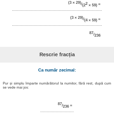
(3 × 29)
2
/
=
(2
× 59)
(3 × 29)
/
=
(4 × 59)
87
/
236
Rescrie fracția
Ca număr zecimal:
Pur și simplu împarte numărătorul la numitor, fără rest, după cum
se vede mai jos:
87
/
=
236