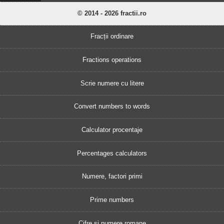
© 2014 - 2026 fractii.ro
Fracții ordinare
Fractions operations
Scrie numere cu litere
Convert numbers to words
Calculator procentaje
Percentages calculators
Numere, factori primi
Prime numbers
Cifre și numere romane