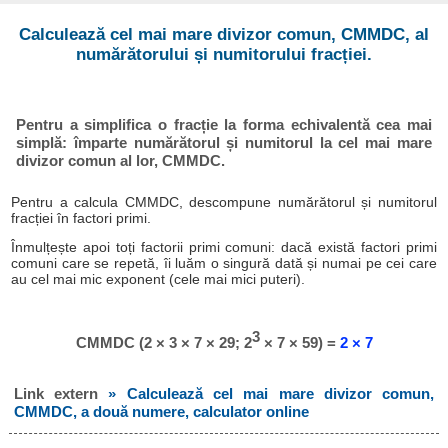
Calculează cel mai mare divizor comun, CMMDC, al
numărătorului și numitorului fracției.
Pentru a simplifica o fracție la forma echivalentă cea mai
simplă: împarte numărătorul și numitorul la cel mai mare
divizor comun al lor, CMMDC.
Pentru a calcula CMMDC, descompune numărătorul și numitorul
fracției în factori primi.
Înmulțește apoi toți factorii primi comuni: dacă există factori primi
comuni care se repetă, îi luăm o singură dată și numai pe cei care
au cel mai mic exponent (cele mai mici puteri).
3
CMMDC (2 × 3 × 7 × 29; 2
× 7 × 59) =
2 × 7
Link extern
» Calculează cel mai mare divizor comun,
CMMDC, a două numere, calculator online