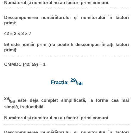
Numătorul și numitorul nu au factori primi comuni.
Descompunerea numărătorului și numitorului în factori
primi:
42 = 2 × 3 × 7
59 este număr prim (nu poate fi descompus în alți factori
primi)
CMMDC (42; 59) = 1
29
Fracția:
/
56
29
/
este deja complet simplificată, la forma cea mai
56
simplă, ireductibilă.
Numătorul și numitorul nu au factori primi comuni.
Descompunerea numărătorului și numitorului în factori