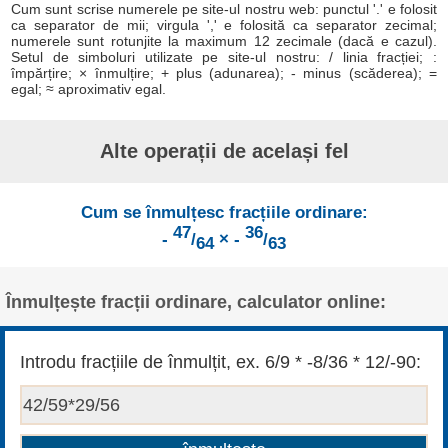
Cum sunt scrise numerele pe site-ul nostru web: punctul '.' e folosit
ca separator de mii; virgula ',' e folosită ca separator zecimal;
numerele sunt rotunjite la maximum 12 zecimale (dacă e cazul).
Setul de simboluri utilizate pe site-ul nostru: / linia fracției; :
împărțire; × înmulțire; + plus (adunarea); - minus (scăderea); =
egal; ≈ aproximativ egal.
Alte operații de același fel
Cum se înmulțesc fracțiile ordinare:
47
36
-
/
× -
/
64
63
Înmulțește fracții ordinare, calculator online:
Introdu fracțiile de înmulțit, ex. 6/9 * -8/36 * 12/-90: