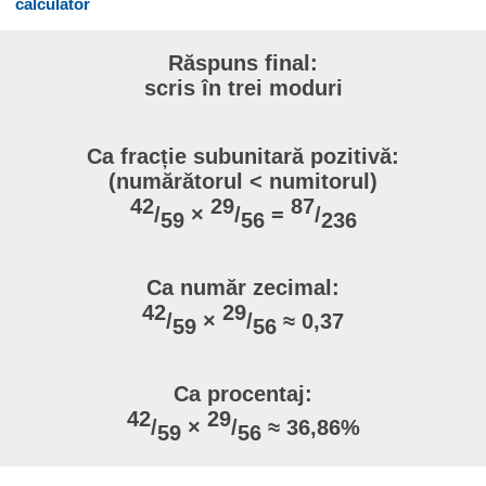
calculator
Răspuns final:
scris în trei moduri
Ca fracție subunitară pozitivă:
(numărătorul < numitorul)
42
29
87
/
×
/
=
/
59
56
236
Ca număr zecimal:
42
29
/
×
/
≈ 0,37
59
56
Ca procentaj:
42
29
/
×
/
≈ 36,86%
59
56