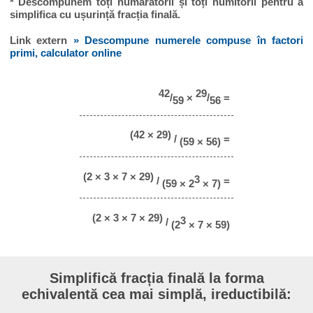
* Descompunem toți numărătorii și toți numitorii pentru a
simplifica cu ușurință fracția finală.
Link extern
» Descompune numerele compuse în factori
primi, calculator online
42
29
/
×
/
=
59
56
(42 × 29)
/
=
(59 × 56)
(2 × 3 × 7 × 29)
3
/
=
(59 × 2
× 7)
(2 × 3 × 7 × 29)
3
/
(2
× 7 × 59)
Simplifică fracția finală la forma
echivalentă cea mai simplă, ireductibilă: