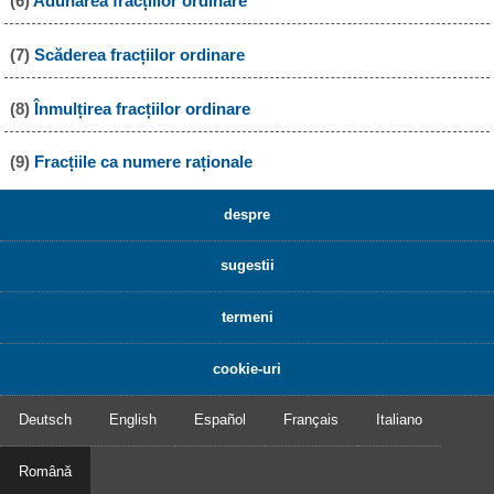
(6)
Adunarea fracțiilor ordinare
(7)
Scăderea fracțiilor ordinare
(8)
Înmulțirea fracțiilor ordinare
(9)
Fracțiile ca numere raționale
despre
sugestii
termeni
cookie-uri
Deutsch
English
Español
Français
Italiano
Română