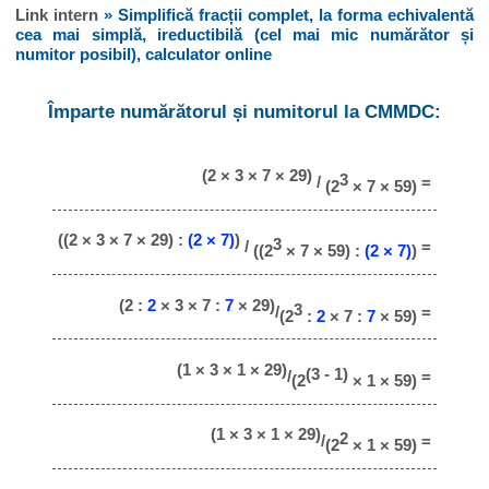
Link intern
» Simplifică fracții complet, la forma echivalentă
cea mai simplă, ireductibilă (cel mai mic numărător și
numitor posibil), calculator online
Împarte numărătorul și numitorul la CMMDC:
(2 × 3 × 7 × 29)
3
/
=
(2
× 7 × 59)
((2 × 3 × 7 × 29) :
(2 × 7)
)
3
/
=
((2
× 7 × 59) :
(2 × 7)
)
(2 :
2
× 3 × 7 :
7
× 29)
3
/
=
(2
:
2
× 7 :
7
× 59)
(1 × 3 × 1 × 29)
(3 - 1)
/
=
(2
× 1 × 59)
(1 × 3 × 1 × 29)
2
/
=
(2
× 1 × 59)