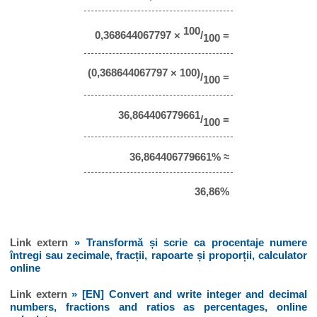
100
0,368644067797 ×
/
=
100
(0,368644067797 × 100)
/
=
100
36,864406779661
/
=
100
36,864406779661% ≈
36,86%
Link extern
» Transformă și scrie ca procentaje numere
întregi sau zecimale, fracții, rapoarte și proporții, calculator
online
Link extern
» [EN] Convert and write integer and decimal
numbers, fractions and ratios as percentages, online