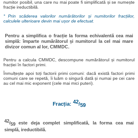
numitor posibil, una care nu mai poate fi simplificată și se numește
fracție ireductibilă.
* Prin scăderea valorilor numărătorilor și numitorilor fracțiilor,
calculele ulterioare devin mai ușor de efectuat.
Pentru a simplifica o fracție la forma echivalentă cea mai
simplă: împarte numărătorul și numitorul la cel mai mare
divizor comun al lor, CMMDC.
Pentru a calcula CMMDC, descompune numărătorul și numitorul
fracției în factori primi.
Înmulțește apoi toți factorii primi comuni: dacă există factori primi
comuni care se repetă, îi luăm o singură dată și numai pe cei care
au cel mai mic exponent (cele mai mici puteri).
42
Fracția:
/
59
42
/
este deja complet simplificată, la forma cea mai
59
simplă, ireductibilă.