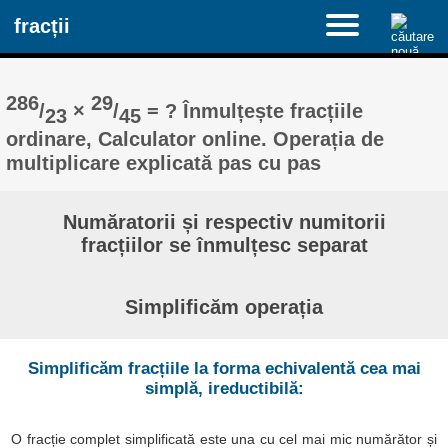
fracții
286
29
/
×
/
= ? Înmulțește fracțiile
23
45
ordinare, Calculator online. Operația de
multiplicare explicată pas cu pas
Număratorii și respectiv numitorii
fracțiilor se înmulțesc separat
Simplificăm operația
Simplificăm fracțiile la forma echivalentă cea mai
simplă, ireductibilă:
O fracție complet simplificată este una cu cel mai mic numărător și