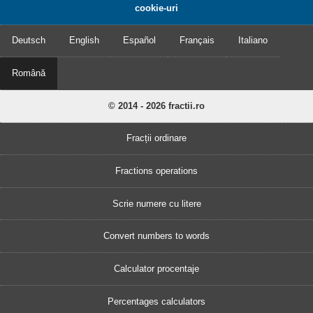
cookie-uri
Deutsch
English
Español
Français
Italiano
Română
© 2014 - 2026 fractii.ro
Fracții ordinare
Fractions operations
Scrie numere cu litere
Convert numbers to words
Calculator procentaje
Percentages calculators