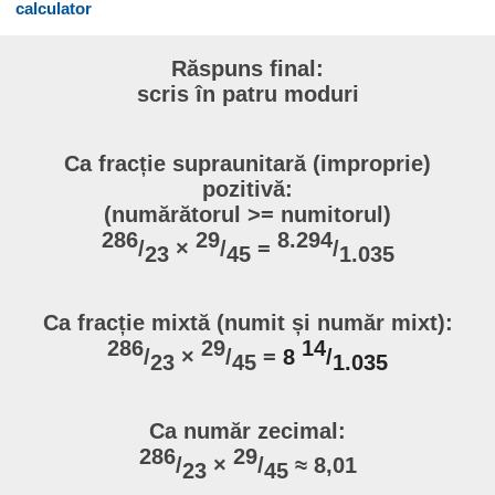
calculator
Răspuns final:
scris în patru moduri
Ca fracție supraunitară (improprie)
pozitivă:
(numărătorul >= numitorul)
286
29
8.294
/
×
/
=
/
23
45
1.035
Ca fracție mixtă (numit și număr mixt):
286
29
14
/
×
/
=
8
/
23
45
1.035
Ca număr zecimal:
286
29
/
×
/
≈ 8,01
23
45