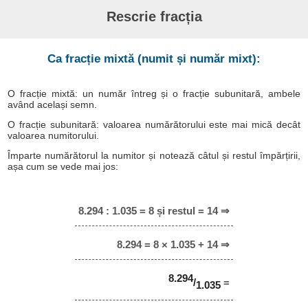
Rescrie fracția
Ca fracție mixtă (numit și număr mixt):
O fracție mixtă: un număr întreg și o fracție subunitară, ambele
având același semn.
O fracție subunitară: valoarea numărătorului este mai mică decât
valoarea numitorului.
Împarte numărătorul la numitor și notează câtul și restul împărțirii,
așa cum se vede mai jos:
8.294 : 1.035 = 8 și restul = 14 ⇒
8.294 = 8 × 1.035 + 14 ⇒
8.294
/
=
1.035