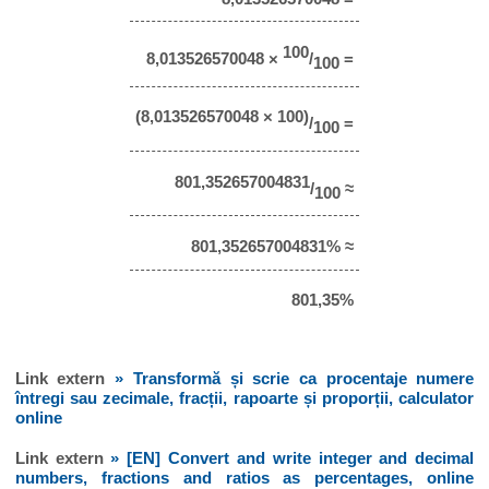
100
8,013526570048 ×
/
=
100
(8,013526570048 × 100)
/
=
100
801,352657004831
/
≈
100
801,352657004831% ≈
801,35%
Link extern
» Transformă și scrie ca procentaje numere
întregi sau zecimale, fracții, rapoarte și proporții, calculator
online
Link extern
» [EN] Convert and write integer and decimal
numbers, fractions and ratios as percentages, online