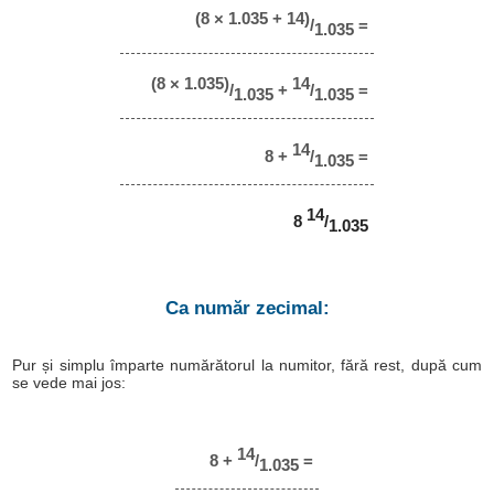
(8 × 1.035 + 14)
/
=
1.035
(8 × 1.035)
14
/
+
/
=
1.035
1.035
14
8 +
/
=
1.035
14
8
/
1.035
Ca număr zecimal:
Pur și simplu împarte numărătorul la numitor, fără rest, după cum
se vede mai jos:
14
8 +
/
=
1.035