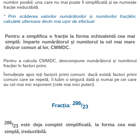
numitor posibil, una care nu mai poate fi simplificată și se numește
fracție ireductibilă.
* Prin scăderea valorilor numărătorilor și numitorilor fracțiilor,
calculele ulterioare devin mai ușor de efectuat.
Pentru a simplifica o fracție la forma echivalentă cea mai
simplă: împarte numărătorul și numitorul la cel mai mare
divizor comun al lor, CMMDC.
Pentru a calcula CMMDC, descompune numărătorul și numitorul
fracției în factori primi.
Înmulțește apoi toți factorii primi comuni: dacă există factori primi
comuni care se repetă, îi luăm o singură dată și numai pe cei care
au cel mai mic exponent (cele mai mici puteri).
286
Fracția:
/
23
286
/
este deja complet simplificată, la forma cea mai
23
simplă, ireductibilă.