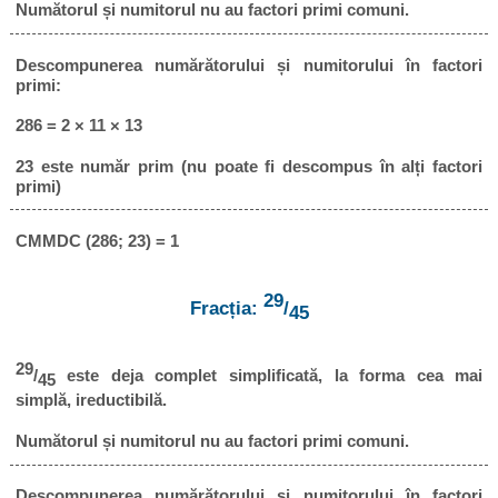
Numătorul și numitorul nu au factori primi comuni.
Descompunerea numărătorului și numitorului în factori
primi:
286 = 2 × 11 × 13
23 este număr prim (nu poate fi descompus în alți factori
primi)
CMMDC (286; 23) = 1
29
Fracția:
/
45
29
/
este deja complet simplificată, la forma cea mai
45
simplă, ireductibilă.
Numătorul și numitorul nu au factori primi comuni.
Descompunerea numărătorului și numitorului în factori