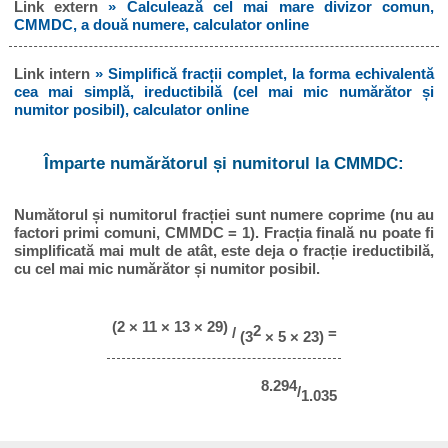
Link extern
» Calculează cel mai mare divizor comun,
CMMDC, a două numere, calculator online
Link intern
» Simplifică fracții complet, la forma echivalentă
cea mai simplă, ireductibilă (cel mai mic numărător și
numitor posibil), calculator online
Împarte numărătorul și numitorul la CMMDC:
Numătorul și numitorul fracției sunt numere coprime (nu au
factori primi comuni, CMMDC = 1). Fracția finală nu poate fi
simplificată mai mult de atât, este deja o fracție ireductibilă,
cu cel mai mic numărător și numitor posibil.
(2 × 11 × 13 × 29)
2
/
=
(3
× 5 × 23)
8.294
/
1.035