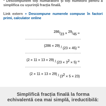
* Descompunem toți numărătorii și toți numitorii pentru a
simplifica cu ușurință fracția finală.
Link extern
» Descompune numerele compuse în factori
primi, calculator online
286
29
/
×
/
=
23
45
(286 × 29)
/
=
(23 × 45)
(2 × 11 × 13 × 29)
2
/
=
(23 × 3
× 5)
(2 × 11 × 13 × 29)
2
/
(3
× 5 × 23)
Simplifică fracția finală la forma
echivalentă cea mai simplă, ireductibilă: