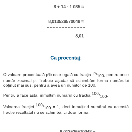
8 + 14 : 1.035 ≈
8,013526570048 ≈
8,01
Ca procentaj:
p
O valoare procentuală p% este egală cu fracția:
/
, pentru orice
100
număr zecimal p. Trebuie așadar să schimbăm forma numărului
obținut mai sus, pentru a avea un numitor de 100.
100
Pentru a face asta, înmulțim numărul cu fracția
/
.
100
100
Valoarea fracției
/
= 1, deci înmulțind numărul cu această
100
fracție rezultatul nu se schimbă, ci doar forma.
8,013526570048 =