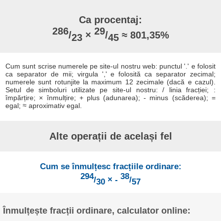
Ca procentaj:
286
29
/
×
/
≈ 801,35%
23
45
Cum sunt scrise numerele pe site-ul nostru web: punctul '.' e folosit
ca separator de mii; virgula ',' e folosită ca separator zecimal;
numerele sunt rotunjite la maximum 12 zecimale (dacă e cazul).
Setul de simboluri utilizate pe site-ul nostru: / linia fracției; :
împărțire; × înmulțire; + plus (adunarea); - minus (scăderea); =
egal; ≈ aproximativ egal.
Alte operații de același fel
Cum se înmulțesc fracțiile ordinare:
294
38
/
× -
/
30
57
Înmulțește fracții ordinare, calculator online: