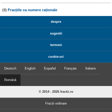
(9)
Fracțiile ca numere raționale
despre
sugestii
termeni
cookie-uri
Deutsch
English
Español
Français
Italiano
Română
© 2014 - 2026 fractii.ro
Fracții ordinare