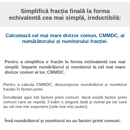
Simplifică fracția finală la forma
echivalentă cea mai simplă, ireductibilă:
Calculează cel mai mare divizor comun, CMMDC, al
numărătorului și numitorului fracției.
Pentru a simplifica o fracție la forma echivalentă cea mai
simplă: împarte numărătorul și numitorul la cel mai mare
divizor comun al lor, CMMDC.
Pentru a calcula CMMDC, descompune numărătorul și numitorul
fracției în factori primi.
Înmulțește apoi toți factorii primi comuni: dacă există factori primi
comuni care se repetă, îi luăm o singură dată și numai pe cei care
au cel mai mic exponent (cele mai mici puteri).
Însă numărătorul și numitorul nu au factori primi comuni: