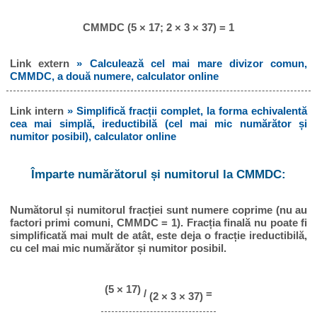
CMMDC (5 × 17; 2 × 3 × 37) = 1
Link extern
» Calculează cel mai mare divizor comun,
CMMDC, a două numere, calculator online
Link intern
» Simplifică fracții complet, la forma echivalentă
cea mai simplă, ireductibilă (cel mai mic numărător și
numitor posibil), calculator online
Împarte numărătorul și numitorul la CMMDC:
Numătorul și numitorul fracției sunt numere coprime (nu au
factori primi comuni, CMMDC = 1). Fracția finală nu poate fi
simplificată mai mult de atât, este deja o fracție ireductibilă,
cu cel mai mic numărător și numitor posibil.
(5 × 17)
/
=
(2 × 3 × 37)