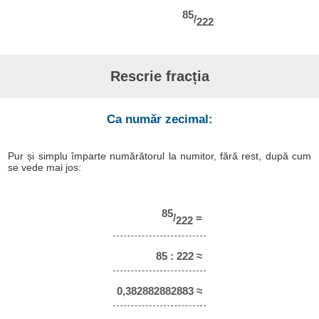
85
/
222
Rescrie fracția
Ca număr zecimal:
Pur și simplu împarte numărătorul la numitor, fără rest, după cum
se vede mai jos:
85
/
=
222
85 : 222 ≈
0,382882882883 ≈