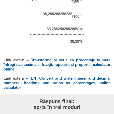
/
=
100
38,288288288288
/
≈
100
38,288288288288% ≈
38,29%
Link extern
» Transformă și scrie ca procentaje numere
întregi sau zecimale, fracții, rapoarte și proporții, calculator
online
Link extern
» [EN] Convert and write integer and decimal
numbers, fractions and ratios as percentages, online
calculator
Răspuns final:
scris în trei moduri