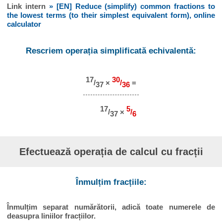
Link intern
» [EN] Reduce (simplify) common fractions to
the lowest terms (to their simplest equivalent form), online
calculator
Rescriem operația simplificată echivalentă:
17
30
/
×
/
=
37
36
17
5
/
×
/
37
6
Efectuează operația de calcul cu fracții
Înmulțim fracțiile:
Înmulțim separat numărătorii, adică toate numerele de
deasupra liniilor fracțiilor.