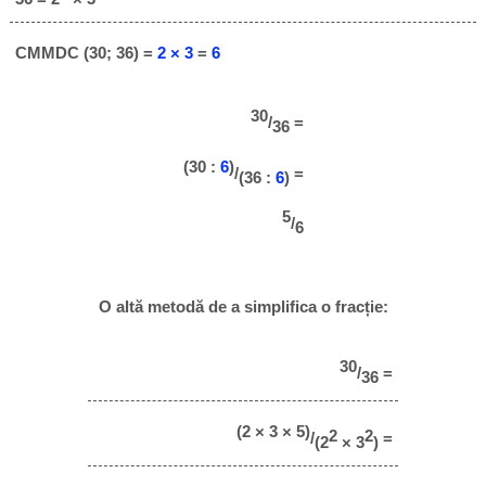
CMMDC (30; 36) =
2 × 3
=
6
30
/
=
36
(30 :
6
)
/
=
(36 :
6
)
5
/
6
O altă metodă de a simplifica o fracție:
30
/
=
36
(2 × 3 × 5)
2
2
/
=
(2
× 3
)