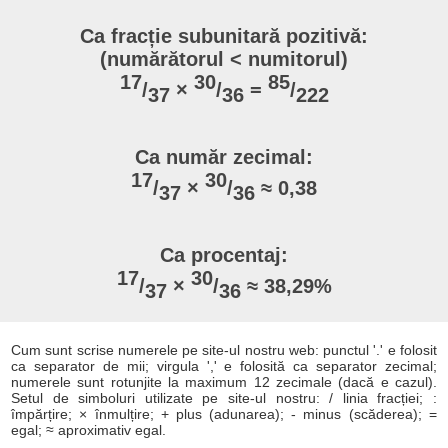
Ca fracție subunitară pozitivă:
(numărătorul < numitorul)
17
30
85
/
×
/
=
/
37
36
222
Ca număr zecimal:
17
30
/
×
/
≈ 0,38
37
36
Ca procentaj:
17
30
/
×
/
≈ 38,29%
37
36
Cum sunt scrise numerele pe site-ul nostru web: punctul '.' e folosit
ca separator de mii; virgula ',' e folosită ca separator zecimal;
numerele sunt rotunjite la maximum 12 zecimale (dacă e cazul).
Setul de simboluri utilizate pe site-ul nostru: / linia fracției; :
împărțire; × înmulțire; + plus (adunarea); - minus (scăderea); =
egal; ≈ aproximativ egal.