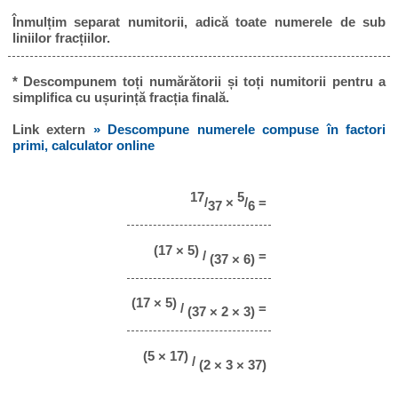
Înmulțim separat numitorii, adică toate numerele de sub
liniilor fracțiilor.
* Descompunem toți numărătorii și toți numitorii pentru a
simplifica cu ușurință fracția finală.
Link extern
» Descompune numerele compuse în factori
primi, calculator online
17
5
/
×
/
=
37
6
(17 × 5)
/
=
(37 × 6)
(17 × 5)
/
=
(37 × 2 × 3)
(5 × 17)
/
(2 × 3 × 37)