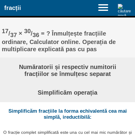
fracții
17
30
/
×
/
= ? Înmulțește fracțiile
37
36
ordinare, Calculator online. Operația de
multiplicare explicată pas cu pas
Număratorii și respectiv numitorii
fracțiilor se înmulțesc separat
Simplificăm operația
Simplificăm fracțiile la forma echivalentă cea mai
simplă, ireductibilă:
O fracție complet simplificată este una cu cel mai mic numărător și