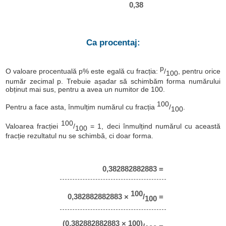
0,38
Ca procentaj:
p
O valoare procentuală p% este egală cu fracția:
/
, pentru orice
100
număr zecimal p. Trebuie așadar să schimbăm forma numărului
obținut mai sus, pentru a avea un numitor de 100.
100
Pentru a face asta, înmulțim numărul cu fracția
/
.
100
100
Valoarea fracției
/
= 1, deci înmulțind numărul cu această
100
fracție rezultatul nu se schimbă, ci doar forma.
0,382882882883 =
100
0,382882882883 ×
/
=
100
(0,382882882883 × 100)