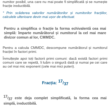
numitor posibil, una care nu mai poate fi simplificată și se numește
fracție ireductibilă.
* Prin scăderea valorilor numărătorilor și numitorilor fracțiilor,
calculele ulterioare devin mai ușor de efectuat.
Pentru a simplifica o fracție la forma echivalentă cea mai
simplă: împarte numărătorul și numitorul la cel mai mare
divizor comun al lor, CMMDC.
Pentru a calcula CMMDC, descompune numărătorul și numitorul
fracției în factori primi.
Înmulțește apoi toți factorii primi comuni: dacă există factori primi
comuni care se repetă, îi luăm o singură dată și numai pe cei care
au cel mai mic exponent (cele mai mici puteri).
17
Fracția:
/
37
17
/
este deja complet simplificată, la forma cea mai
37
simplă, ireductibilă.