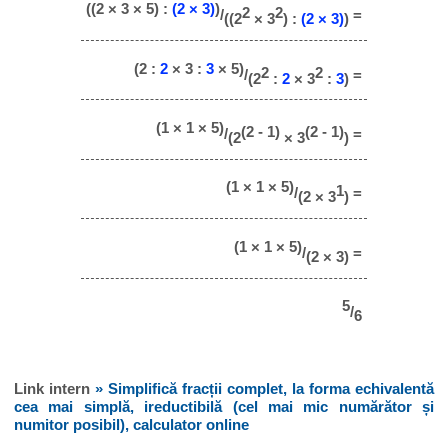
((2 × 3 × 5) :
(2 × 3)
)
2
2
/
=
((2
× 3
) :
(2 × 3)
)
(2 :
2
× 3 :
3
× 5)
2
2
/
=
(2
:
2
× 3
:
3
)
(1 × 1 × 5)
(2 - 1)
(2 - 1)
/
=
(2
× 3
)
(1 × 1 × 5)
1
/
=
(2 × 3
)
(1 × 1 × 5)
/
=
(2 × 3)
5
/
6
Link intern
» Simplifică fracții complet, la forma echivalentă
cea mai simplă, ireductibilă (cel mai mic numărător și
numitor posibil), calculator online