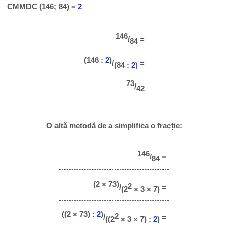
CMMDC (146; 84) =
2
146
/
=
84
(146 :
2
)
/
=
(84 :
2
)
73
/
42
O altă metodă de a simplifica o fracție:
146
/
=
84
(2 × 73)
2
/
=
(2
× 3 × 7)
((2 × 73) :
2
)
2
/
=
((2
× 3 × 7) :
2
)