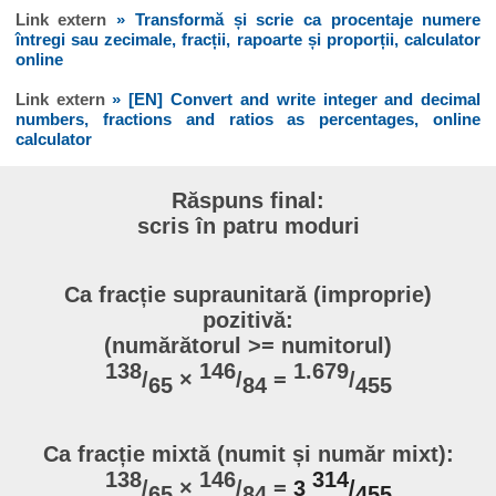
Link extern
» Transformă și scrie ca procentaje numere
întregi sau zecimale, fracții, rapoarte și proporții, calculator
online
Link extern
» [EN] Convert and write integer and decimal
numbers, fractions and ratios as percentages, online
calculator
Răspuns final:
scris în patru moduri
Ca fracție supraunitară (improprie)
pozitivă:
(numărătorul >= numitorul)
138
146
1.679
/
×
/
=
/
65
84
455
Ca fracție mixtă (numit și număr mixt):
138
146
314
/
×
/
=
3
/
65
84
455