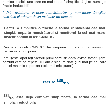
numitor posibil, una care nu mai poate fi simplificată și se numește
fracție ireductibilă.
* Prin scăderea valorilor numărătorilor și numitorilor fracțiilor,
calculele ulterioare devin mai ușor de efectuat.
Pentru a simplifica o fracție la forma echivalentă cea mai
simplă: împarte numărătorul și numitorul la cel mai mare
divizor comun al lor, CMMDC.
Pentru a calcula CMMDC, descompune numărătorul și numitorul
fracției în factori primi.
Înmulțește apoi toți factorii primi comuni: dacă există factori primi
comuni care se repetă, îi luăm o singură dată și numai pe cei care
au cel mai mic exponent (cele mai mici puteri).
138
Fracția:
/
65
138
/
este deja complet simplificată, la forma cea mai
65
simplă, ireductibilă.