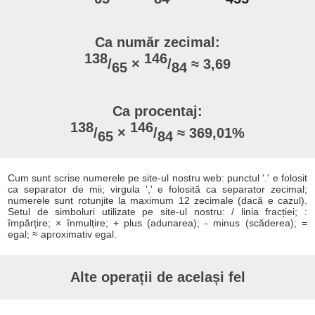
Ca număr zecimal:
138
146
/
×
/
≈ 3,69
65
84
Ca procentaj:
138
146
/
×
/
≈ 369,01%
65
84
Cum sunt scrise numerele pe site-ul nostru web: punctul '.' e folosit
ca separator de mii; virgula ',' e folosită ca separator zecimal;
numerele sunt rotunjite la maximum 12 zecimale (dacă e cazul).
Setul de simboluri utilizate pe site-ul nostru: / linia fracției; :
împărțire; × înmulțire; + plus (adunarea); - minus (scăderea); =
egal; ≈ aproximativ egal.
Alte operații de același fel