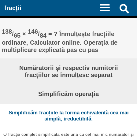
fracții
138
146
/
×
/
= ? Înmulțește fracțiile
65
84
ordinare, Calculator online. Operația de
multiplicare explicată pas cu pas
Număratorii și respectiv numitorii
fracțiilor se înmulțesc separat
Simplificăm operația
Simplificăm fracțiile la forma echivalentă cea mai
simplă, ireductibilă:
O fracție complet simplificată este una cu cel mai mic numărător și