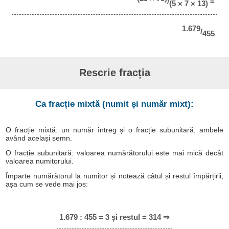
/
=
(5 × 7 × 13)
1.679
/
455
Rescrie fracția
Ca fracție mixtă (numit și număr mixt):
O fracție mixtă: un număr întreg și o fracție subunitară, ambele
având același semn.
O fracție subunitară: valoarea numărătorului este mai mică decât
valoarea numitorului.
Împarte numărătorul la numitor și notează câtul și restul împărțirii,
așa cum se vede mai jos:
1.679 : 455 = 3 și restul = 314 ⇒