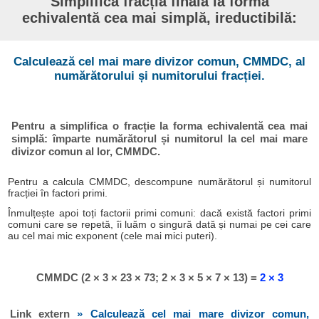
Simplifică fracția finală la forma
echivalentă cea mai simplă, ireductibilă:
Calculează cel mai mare divizor comun, CMMDC, al
numărătorului și numitorului fracției.
Pentru a simplifica o fracție la forma echivalentă cea mai
simplă: împarte numărătorul și numitorul la cel mai mare
divizor comun al lor, CMMDC.
Pentru a calcula CMMDC, descompune numărătorul și numitorul
fracției în factori primi.
Înmulțește apoi toți factorii primi comuni: dacă există factori primi
comuni care se repetă, îi luăm o singură dată și numai pe cei care
au cel mai mic exponent (cele mai mici puteri).
CMMDC (2 × 3 × 23 × 73; 2 × 3 × 5 × 7 × 13) =
2 × 3
Link extern
» Calculează cel mai mare divizor comun,