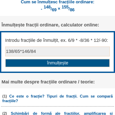
Cum se înmulțesc fracțiile ordinare:
148
155
-
/
×
/
69
86
Înmulțește fracții ordinare, calculator online:
Introdu fracțiile de înmulțit, ex. 6/9 * -8/36 * 12/-90:
Mai multe despre fracțiile ordinare / teorie:
(1)
Ce este o fracție? Tipuri de fracții. Cum se compară
fracțiile?
(2)
Schimbări de formă ale fracțiilor, amplificarea și