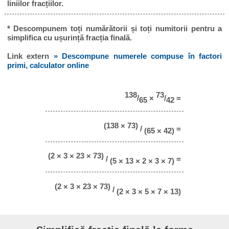
liniilor fracțiilor.
* Descompunem toți numărătorii și toți numitorii pentru a
simplifica cu ușurință fracția finală.
Link extern
» Descompune numerele compuse în factori
primi, calculator online
138
73
/
×
/
=
65
42
(138 × 73)
/
=
(65 × 42)
(2 × 3 × 23 × 73)
/
=
(5 × 13 × 2 × 3 × 7)
(2 × 3 × 23 × 73)
/
(2 × 3 × 5 × 7 × 13)