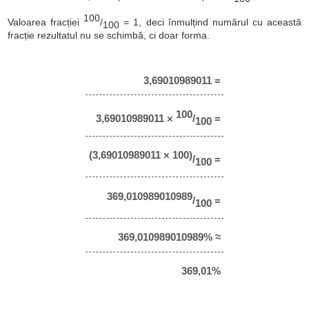
100
Valoarea fracției
/
= 1, deci înmulțind numărul cu această
100
fracție rezultatul nu se schimbă, ci doar forma.
3,69010989011 =
100
3,69010989011 ×
/
=
100
(3,69010989011 × 100)
/
=
100
369,010989010989
/
=
100
369,010989010989% ≈
369,01%