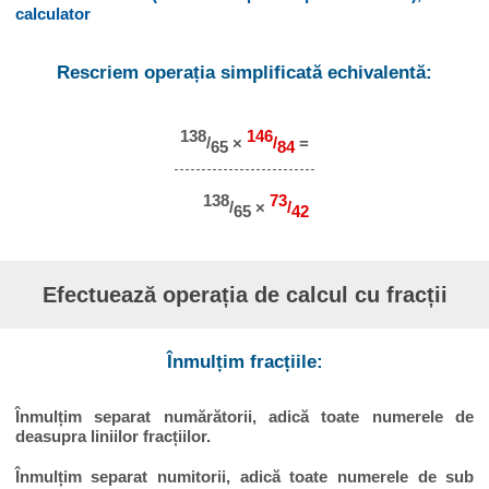
calculator
Rescriem operația simplificată echivalentă:
138
146
/
×
/
=
65
84
138
73
/
×
/
65
42
Efectuează operația de calcul cu fracții
Înmulțim fracțiile:
Înmulțim separat numărătorii, adică toate numerele de
deasupra liniilor fracțiilor.
Înmulțim separat numitorii, adică toate numerele de sub