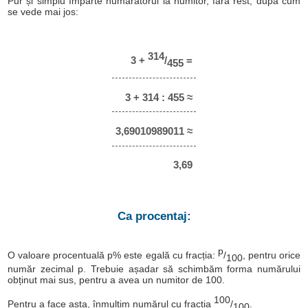
Pur și simplu împarte numărătorul la numitor, fără rest, după cum
se vede mai jos:
314
3 +
/
=
455
3 + 314 : 455 ≈
3,69010989011 ≈
3,69
Ca procentaj:
p
O valoare procentuală p% este egală cu fracția:
/
, pentru orice
100
număr zecimal p. Trebuie așadar să schimbăm forma numărului
obținut mai sus, pentru a avea un numitor de 100.
100
Pentru a face asta, înmulțim numărul cu fracția
/
.
100