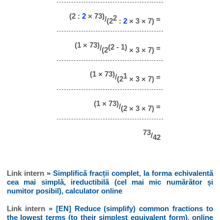
(2 :
2
× 73)
2
/
=
(2
:
2
× 3 × 7)
(1 × 73)
(2 - 1)
/
=
(2
× 3 × 7)
(1 × 73)
1
/
=
(2
× 3 × 7)
(1 × 73)
/
=
(2 × 3 × 7)
73
/
42
Link intern
» Simplifică fracții complet, la forma echivalentă
cea mai simplă, ireductibilă (cel mai mic numărător și
numitor posibil), calculator online
Link intern
» [EN] Reduce (simplify) common fractions to
the lowest terms (to their simplest equivalent form), online