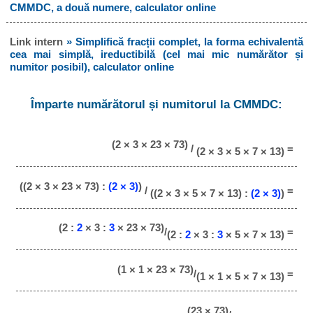
CMMDC, a două numere, calculator online
Link intern
» Simplifică fracții complet, la forma echivalentă
cea mai simplă, ireductibilă (cel mai mic numărător și
numitor posibil), calculator online
Împarte numărătorul și numitorul la CMMDC:
(2 × 3 × 23 × 73)
/
=
(2 × 3 × 5 × 7 × 13)
((2 × 3 × 23 × 73) :
(2 × 3)
)
/
=
((2 × 3 × 5 × 7 × 13) :
(2 × 3)
)
(2 :
2
× 3 :
3
× 23 × 73)
/
=
(2 :
2
× 3 :
3
× 5 × 7 × 13)
(1 × 1 × 23 × 73)
/
=
(1 × 1 × 5 × 7 × 13)
(23 × 73)