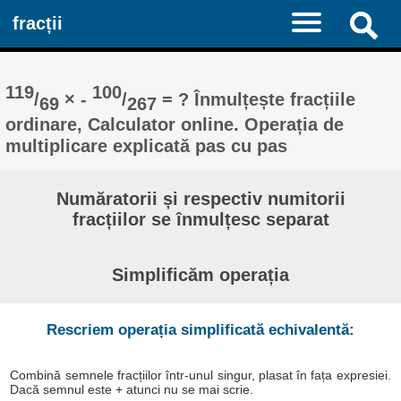
fracții
119
100
/
× -
/
= ? Înmulțește fracțiile
69
267
ordinare, Calculator online. Operația de
multiplicare explicată pas cu pas
Număratorii și respectiv numitorii
fracțiilor se înmulțesc separat
Simplificăm operația
Rescriem operația simplificată echivalentă:
Combină semnele fracțiilor într-unul singur, plasat în fața expresiei.
Dacă semnul este + atunci nu se mai scrie.