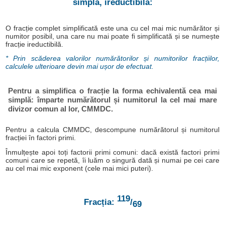
simplă, ireductibilă:
O fracție complet simplificată este una cu cel mai mic numărător și
numitor posibil, una care nu mai poate fi simplificată și se numește
fracție ireductibilă.
* Prin scăderea valorilor numărătorilor și numitorilor fracțiilor,
calculele ulterioare devin mai ușor de efectuat.
Pentru a simplifica o fracție la forma echivalentă cea mai
simplă: împarte numărătorul și numitorul la cel mai mare
divizor comun al lor, CMMDC.
Pentru a calcula CMMDC, descompune numărătorul și numitorul
fracției în factori primi.
Înmulțește apoi toți factorii primi comuni: dacă există factori primi
comuni care se repetă, îi luăm o singură dată și numai pe cei care
au cel mai mic exponent (cele mai mici puteri).
119
Fracția:
/
69