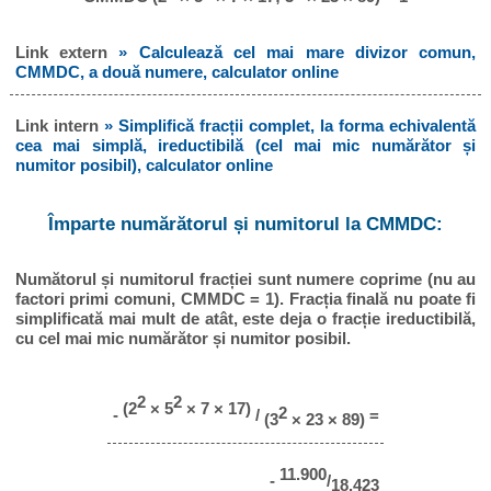
Link extern
» Calculează cel mai mare divizor comun,
CMMDC, a două numere, calculator online
Link intern
» Simplifică fracții complet, la forma echivalentă
cea mai simplă, ireductibilă (cel mai mic numărător și
numitor posibil), calculator online
Împarte numărătorul și numitorul la CMMDC:
Numătorul și numitorul fracției sunt numere coprime (nu au
factori primi comuni, CMMDC = 1). Fracția finală nu poate fi
simplificată mai mult de atât, este deja o fracție ireductibilă,
cu cel mai mic numărător și numitor posibil.
2
2
(2
× 5
× 7 × 17)
2
-
/
=
(3
× 23 × 89)
11.900
-
/
18.423