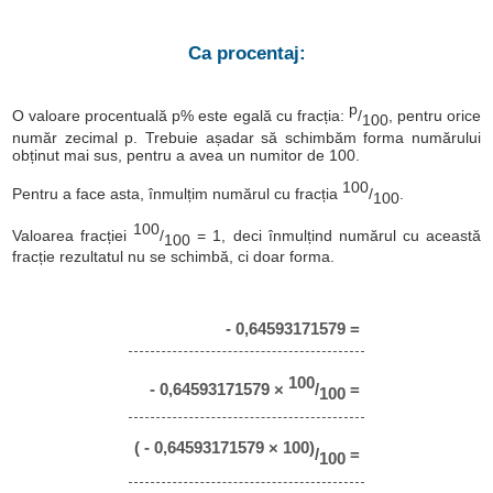
Ca procentaj:
p
O valoare procentuală p% este egală cu fracția:
/
, pentru orice
100
număr zecimal p. Trebuie așadar să schimbăm forma numărului
obținut mai sus, pentru a avea un numitor de 100.
100
Pentru a face asta, înmulțim numărul cu fracția
/
.
100
100
Valoarea fracției
/
= 1, deci înmulțind numărul cu această
100
fracție rezultatul nu se schimbă, ci doar forma.
- 0,64593171579 =
100
- 0,64593171579 ×
/
=
100
( - 0,64593171579 × 100)
/
=
100