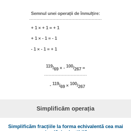
Semnul unei operații de înmulțire:
+ 1 × + 1 = + 1
+ 1 × - 1 = - 1
- 1 × - 1 = + 1
119
100
/
× -
/
=
69
267
119
100
-
/
×
/
69
267
Simplificăm operația
Simplificăm fracțiile la forma echivalentă cea mai