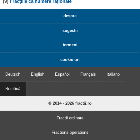
(9)
Fracțiile ca numere raționale
despre
sugestii
termeni
cookie-uri
Deutsch
English
Español
Français
Italiano
Română
© 2014 - 2026 fractii.ro
Fracții ordinare
Fractions operations