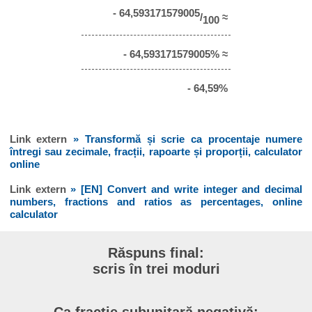
- 64,593171579005
/
≈
100
- 64,593171579005% ≈
- 64,59%
Link extern
» Transformă și scrie ca procentaje numere
întregi sau zecimale, fracții, rapoarte și proporții, calculator
online
Link extern
» [EN] Convert and write integer and decimal
numbers, fractions and ratios as percentages, online
calculator
Răspuns final:
scris în trei moduri