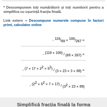
* Descompunem toți numărătorii și toți numitorii pentru a
simplifica cu ușurință fracția finală.
Link extern
» Descompune numerele compuse în factori
primi, calculator online
119
100
-
/
×
/
=
69
267
(119 × 100)
-
/
=
(69 × 267)
2
2
(7 × 17 × 2
× 5
)
-
/
=
(3 × 23 × 3 × 89)
2
2
(2
× 5
× 7 × 17)
2
-
/
(3
× 23 × 89)
Simplifică fracția finală la forma