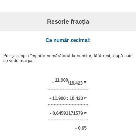
Rescrie fracția
Ca număr zecimal:
Pur și simplu împarte numărătorul la numitor, fără rest, după cum
se vede mai jos:
11.900
-
/
=
18.423
- 11.900 : 18.423 ≈
- 0,64593171579 ≈
- 0,65