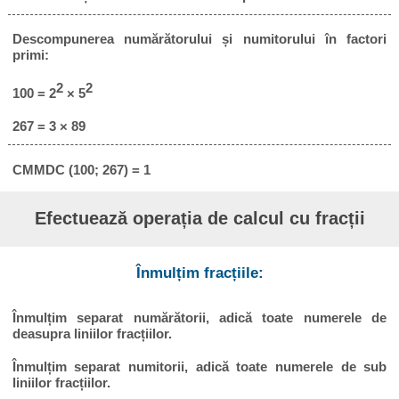
Descompunerea numărătorului și numitorului în factori
primi:
2
2
100 = 2
× 5
267 = 3 × 89
CMMDC (100; 267) = 1
Efectuează operația de calcul cu fracții
Înmulțim fracțiile:
Înmulțim separat numărătorii, adică toate numerele de
deasupra liniilor fracțiilor.
Înmulțim separat numitorii, adică toate numerele de sub
liniilor fracțiilor.