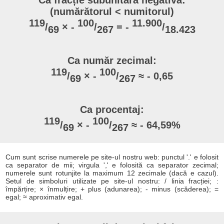
Ca fracție subunitară negativă:
(numărătorul < numitorul)
119
100
11.900
/
× -
/
= -
/
69
267
18.423
Ca număr zecimal:
119
100
/
× -
/
≈ - 0,65
69
267
Ca procentaj:
119
100
/
× -
/
≈ - 64,59%
69
267
Cum sunt scrise numerele pe site-ul nostru web: punctul '.' e folosit
ca separator de mii; virgula ',' e folosită ca separator zecimal;
numerele sunt rotunjite la maximum 12 zecimale (dacă e cazul).
Setul de simboluri utilizate pe site-ul nostru: / linia fracției; :
împărțire; × înmulțire; + plus (adunarea); - minus (scăderea); =
egal; ≈ aproximativ egal.