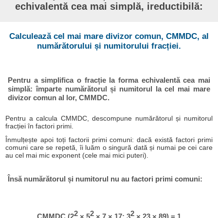
echivalentă cea mai simplă, ireductibilă:
Calculează cel mai mare divizor comun, CMMDC, al
numărătorului și numitorului fracției.
Pentru a simplifica o fracție la forma echivalentă cea mai
simplă: împarte numărătorul și numitorul la cel mai mare
divizor comun al lor, CMMDC.
Pentru a calcula CMMDC, descompune numărătorul și numitorul
fracției în factori primi.
Înmulțește apoi toți factorii primi comuni: dacă există factori primi
comuni care se repetă, îi luăm o singură dată și numai pe cei care
au cel mai mic exponent (cele mai mici puteri).
Însă numărătorul și numitorul nu au factori primi comuni:
2
2
2
CMMDC (2
× 5
× 7 × 17; 3
× 23 × 89) = 1