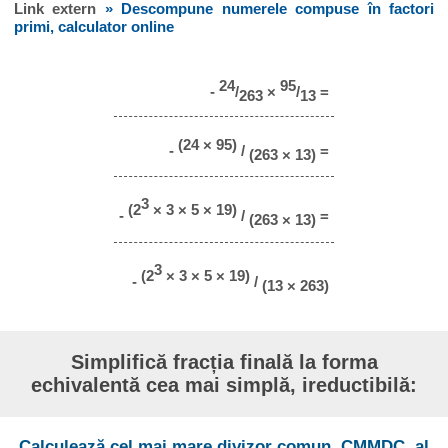
Link extern
» Descompune numerele compuse în factori
primi, calculator online
24
95
-
/
×
/
=
263
13
(24 × 95)
-
/
=
(263 × 13)
3
(2
× 3 × 5 × 19)
-
/
=
(263 × 13)
3
(2
× 3 × 5 × 19)
-
/
(13 × 263)
Simplifică fracția finală la forma
echivalentă cea mai simplă, ireductibilă:
Calculează cel mai mare divizor comun, CMMDC, al