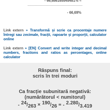
- 66,686165545481% ≈
- 66,69%
Link extern
» Transformă și scrie ca procentaje numere
întregi sau zecimale, fracții, rapoarte și proporții, calculator
online
Link extern
» [EN] Convert and write integer and decimal
numbers, fractions and ratios as percentages, online
calculator
Răspuns final:
scris în trei moduri
Ca fracție subunitară negativă:
(numărătorul < numitorul)
24
190
2.280
-
/
×
/
= -
/
263
26
3.419