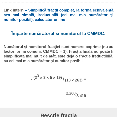
Link intern
» Simplifică fracții complet, la forma echivalentă
cea mai simplă, ireductibilă (cel mai mic numărător și
numitor posibil), calculator online
Împarte numărătorul și numitorul la CMMDC:
Numătorul și numitorul fracției sunt numere coprime (nu au
factori primi comuni, CMMDC = 1). Fracția finală nu poate fi
simplificată mai mult de atât, este deja o fracție ireductibilă,
cu cel mai mic numărător și numitor posibil.
3
(2
× 3 × 5 × 19)
-
/
=
(13 × 263)
2.280
-
/
3.419
Rescrie fracția