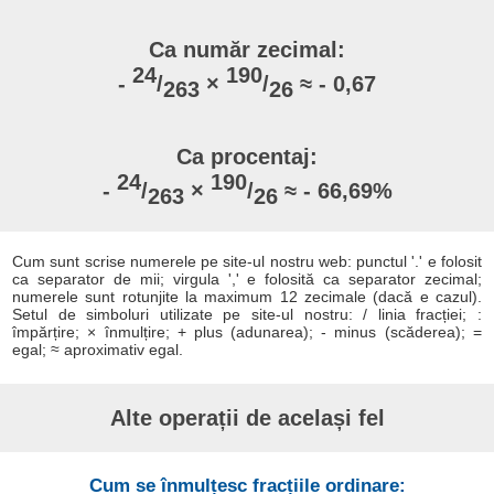
Ca număr zecimal:
24
190
-
/
×
/
≈ - 0,67
263
26
Ca procentaj:
24
190
-
/
×
/
≈ - 66,69%
263
26
Cum sunt scrise numerele pe site-ul nostru web: punctul '.' e folosit
ca separator de mii; virgula ',' e folosită ca separator zecimal;
numerele sunt rotunjite la maximum 12 zecimale (dacă e cazul).
Setul de simboluri utilizate pe site-ul nostru: / linia fracției; :
împărțire; × înmulțire; + plus (adunarea); - minus (scăderea); =
egal; ≈ aproximativ egal.
Alte operații de același fel
Cum se înmulțesc fracțiile ordinare: