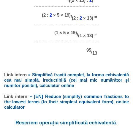
((2 × 13) :
2
)
(2 :
2
× 5 × 19)
/
=
(2 :
2
× 13)
(1 × 5 × 19)
/
=
(1 × 13)
95
/
13
Link intern
» Simplifică fracții complet, la forma echivalentă
cea mai simplă, ireductibilă (cel mai mic numărător și
numitor posibil), calculator online
Link intern
» [EN] Reduce (simplify) common fractions to
the lowest terms (to their simplest equivalent form), online
calculator
Rescriem operația simplificată echivalentă: