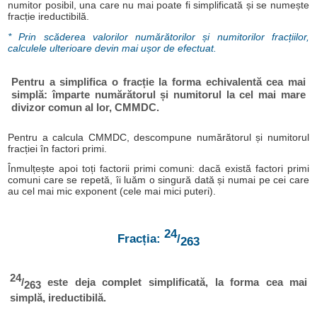
numitor posibil, una care nu mai poate fi simplificată și se numește
fracție ireductibilă.
* Prin scăderea valorilor numărătorilor și numitorilor fracțiilor,
calculele ulterioare devin mai ușor de efectuat.
Pentru a simplifica o fracție la forma echivalentă cea mai
simplă: împarte numărătorul și numitorul la cel mai mare
divizor comun al lor, CMMDC.
Pentru a calcula CMMDC, descompune numărătorul și numitorul
fracției în factori primi.
Înmulțește apoi toți factorii primi comuni: dacă există factori primi
comuni care se repetă, îi luăm o singură dată și numai pe cei care
au cel mai mic exponent (cele mai mici puteri).
24
Fracția:
/
263
24
/
este deja complet simplificată, la forma cea mai
263
simplă, ireductibilă.