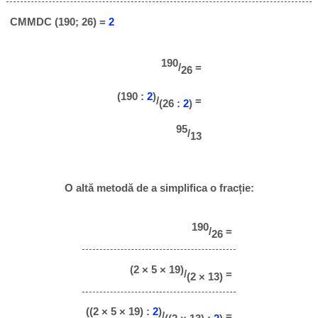
CMMDC (190; 26) =
2
190
/
=
26
(190 :
2
)
/
=
(26 :
2
)
95
/
13
O altă metodă de a simplifica o fracție:
190
/
=
26
(2 × 5 × 19)
/
=
(2 × 13)
((2 × 5 × 19) :
2
)
/
=