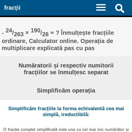
fracții
24
190
-
/
×
/
= ? Înmulțește fracțiile
263
26
ordinare, Calculator online. Operația de
multiplicare explicată pas cu pas
Număratorii și respectiv numitorii
fracțiilor se înmulțesc separat
Simplificăm operația
Simplificăm fracțiile la forma echivalentă cea mai
simplă, ireductibilă:
O fracție complet simplificată este una cu cel mai mic numărător și