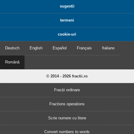
sugestii
termeni
cookie-uri
Deutsch
English
Español
Français
Italiano
Română
© 2014 - 2026 fractii.ro
Fracții ordinare
Fractions operations
Scrie numere cu litere
Convert numbers to words