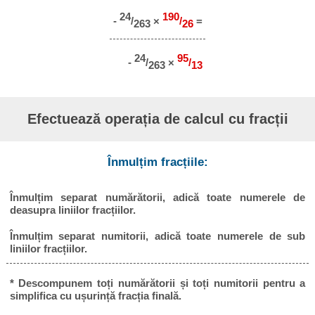
24
190
-
/
×
/
=
263
26
24
95
-
/
×
/
263
13
Efectuează operația de calcul cu fracții
Înmulțim fracțiile:
Înmulțim separat numărătorii, adică toate numerele de
deasupra liniilor fracțiilor.
Înmulțim separat numitorii, adică toate numerele de sub
liniilor fracțiilor.
* Descompunem toți numărătorii și toți numitorii pentru a
simplifica cu ușurință fracția finală.