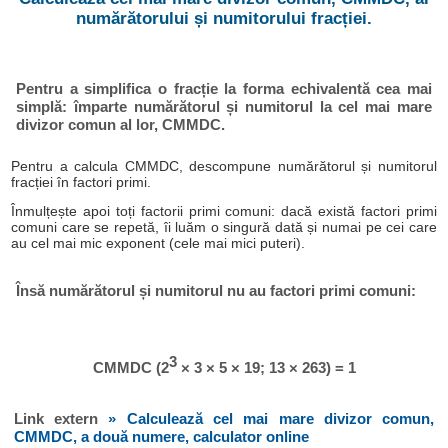
numărătorului și numitorului fracției.
Pentru a simplifica o fracție la forma echivalentă cea mai
simplă: împarte numărătorul și numitorul la cel mai mare
divizor comun al lor, CMMDC.
Pentru a calcula CMMDC, descompune numărătorul și numitorul
fracției în factori primi.
Înmulțește apoi toți factorii primi comuni: dacă există factori primi
comuni care se repetă, îi luăm o singură dată și numai pe cei care
au cel mai mic exponent (cele mai mici puteri).
Însă numărătorul și numitorul nu au factori primi comuni:
3
CMMDC (2
× 3 × 5 × 19; 13 × 263) = 1
Link extern
» Calculează cel mai mare divizor comun,
CMMDC, a două numere, calculator online