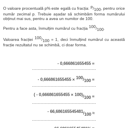
p
O valoare procentuală p% este egală cu fracția:
/
, pentru orice
100
număr zecimal p. Trebuie așadar să schimbăm forma numărului
obținut mai sus, pentru a avea un numitor de 100.
100
Pentru a face asta, înmulțim numărul cu fracția
/
.
100
100
Valoarea fracției
/
= 1, deci înmulțind numărul cu această
100
fracție rezultatul nu se schimbă, ci doar forma.
- 0,666861655455 =
100
- 0,666861655455 ×
/
=
100
( - 0,666861655455 × 100)
/
=
100
- 66,686165545481
/
≈
100