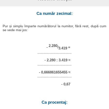
Ca număr zecimal:
Pur și simplu împarte numărătorul la numitor, fără rest, după cum
se vede mai jos:
2.280
-
/
=
3.419
- 2.280 : 3.419 ≈
- 0,666861655455 ≈
- 0,67
Ca procentaj: