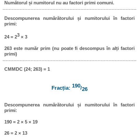
Numătorul și numitorul nu au factori primi comuni.
Descompunerea numărătorului și numitorului în factori
primi:
3
24 = 2
× 3
263 este număr prim (nu poate fi descompus în alți factori
primi)
CMMDC (24; 263) = 1
190
Fracția:
/
26
Descompunerea numărătorului și numitorului în factori
primi:
190 = 2 × 5 × 19
26 = 2 × 13