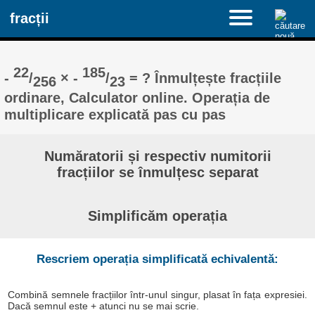
fracții
22
185
-
/
× -
/
= ? Înmulțește fracțiile
256
23
ordinare, Calculator online. Operația de
multiplicare explicată pas cu pas
Număratorii și respectiv numitorii
fracțiilor se înmulțesc separat
Simplificăm operația
Rescriem operația simplificată echivalentă:
Combină semnele fracțiilor într-unul singur, plasat în fața expresiei.
Dacă semnul este + atunci nu se mai scrie.