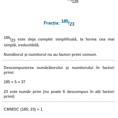
/
128
185
Fracția:
/
23
185
/
este deja complet simplificată, la forma cea mai
23
simplă, ireductibilă.
Numătorul și numitorul nu au factori primi comuni.
Descompunerea numărătorului și numitorului în factori
primi:
185 = 5 × 37
23 este număr prim (nu poate fi descompus în alți factori
primi)
CMMDC (185; 23) = 1