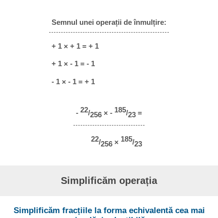
Semnul unei operații de înmulțire:
+ 1 × + 1 = + 1
+ 1 × - 1 = - 1
- 1 × - 1 = + 1
22
185
-
/
× -
/
=
256
23
22
185
/
×
/
256
23
Simplificăm operația
Simplificăm fracțiile la forma echivalentă cea mai