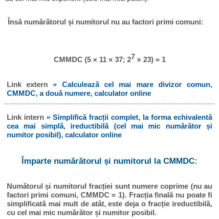
Însă numărătorul și numitorul nu au factori primi comuni:
7
CMMDC (5 × 11 × 37; 2
× 23) = 1
Link extern
» Calculează cel mai mare divizor comun,
CMMDC, a două numere, calculator online
Link intern
» Simplifică fracții complet, la forma echivalentă
cea mai simplă, ireductibilă (cel mai mic numărător și
numitor posibil), calculator online
Împarte numărătorul și numitorul la CMMDC:
Numătorul și numitorul fracției sunt numere coprime (nu au
factori primi comuni, CMMDC = 1). Fracția finală nu poate fi
simplificată mai mult de atât, este deja o fracție ireductibilă,
cu cel mai mic numărător și numitor posibil.