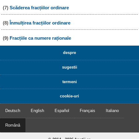
(7)
Scăderea fracțiilor ordinare
(8)
Înmulțirea fracțiilor ordinare
(9)
Fracțiile ca numere raționale
despre
sugestii
termeni
cookie-uri
Deutsch
English
Español
Français
Italiano
Română