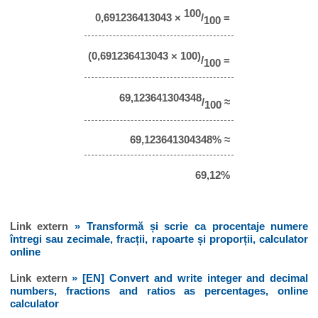
100
0,691236413043 ×
/
=
100
(0,691236413043 × 100)
/
=
100
69,123641304348
/
≈
100
69,123641304348% ≈
69,12%
Link extern
» Transformă și scrie ca procentaje numere
întregi sau zecimale, fracții, rapoarte și proporții, calculator
online
Link extern
» [EN] Convert and write integer and decimal
numbers, fractions and ratios as percentages, online
calculator