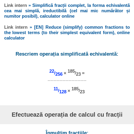
Link intern
» Simplifică fracții complet, la forma echivalentă
cea mai simplă, ireductibilă (cel mai mic numărător și
numitor posibil), calculator online
Link intern
» [EN] Reduce (simplify) common fractions to
the lowest terms (to their simplest equivalent form), online
calculator
Rescriem operația simplificată echivalentă:
22
185
/
×
/
=
256
23
11
185
/
×
/
128
23
Efectuează operația de calcul cu fracții
Înmulțim fracțiile: