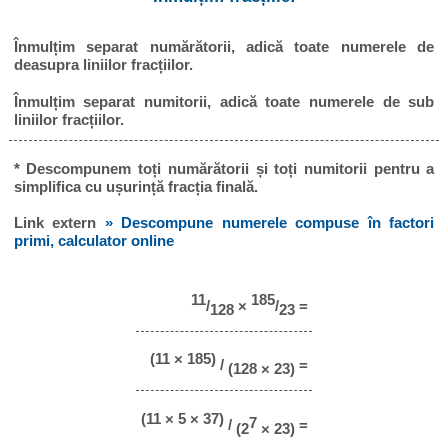
Înmulțim separat numărătorii, adică toate numerele de
deasupra liniilor fracțiilor.
Înmulțim separat numitorii, adică toate numerele de sub
liniilor fracțiilor.
* Descompunem toți numărătorii și toți numitorii pentru a
simplifica cu ușurință fracția finală.
Link extern
» Descompune numerele compuse în factori
primi, calculator online
11
185
/
×
/
=
128
23
(11 × 185)
/
=
(128 × 23)
(11 × 5 × 37)
7
/
=
(2
× 23)