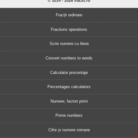
© 2014 - 2026 fractii.ro
Fracții ordinare
Fractions operations
Scrie numere cu litere
Convert numbers to words
Calculator procentaje
Percentages calculators
Numere, factori primi
Prime numbers
Cifre și numere romane