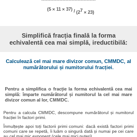
(5 × 11 × 37)
7
/
(2
× 23)
Simplifică fracția finală la forma
echivalentă cea mai simplă, ireductibilă:
Calculează cel mai mare divizor comun, CMMDC, al
numărătorului și numitorului fracției.
Pentru a simplifica o fracție la forma echivalentă cea mai
simplă: împarte numărătorul și numitorul la cel mai mare
divizor comun al lor, CMMDC.
Pentru a calcula CMMDC, descompune numărătorul și numitorul
fracției în factori primi.
Înmulțește apoi toți factorii primi comuni: dacă există factori primi
comuni care se repetă, îi luăm o singură dată și numai pe cei care
au cel mai mic exponent (cele mai mici puteri).