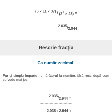
(5 × 11 × 37)
7
/
=
(2
× 23)
2.035
/
2.944
Rescrie fracția
Ca număr zecimal:
Pur și simplu împarte numărătorul la numitor, fără rest, după cum
se vede mai jos:
2.035
/
=
2.944
2.035 : 2.944 ≈