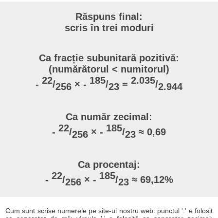
Răspuns final:
scris în trei moduri
Ca fracție subunitară pozitivă:
(numărătorul < numitorul)
22
185
2.035
-
/
× -
/
=
/
256
23
2.944
Ca număr zecimal:
22
185
-
/
× -
/
≈ 0,69
256
23
Ca procentaj:
22
185
-
/
× -
/
≈ 69,12%
256
23
Cum sunt scrise numerele pe site-ul nostru web: punctul '.' e folosit