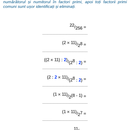
numărătorul și numitorul în factori primi, apoi toți factorii primi
comuni sunt ușor identificați și eliminați.
22
/
=
256
(2 × 11)
8
/
=
2
((2 × 11) :
2
)
8
/
=
(2
:
2
)
(2 :
2
× 11)
8
/
=
(2
:
2
)
(1 × 11)
(8 - 1)
/
=
2
(1 × 11)
7
/
=
2
11