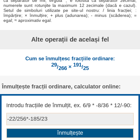
ca separator de mii; virgula ',' e folosită ca separator zecimal;
numerele sunt rotunjite la maximum 12 zecimale (dacă e cazul).
Setul de simboluri utilizate pe site-ul nostru: / linia fracției; :
împărțire; × înmulțire; + plus (adunarea); - minus (scăderea); =
egal; ≈ aproximativ egal.
Alte operații de același fel
Cum se înmulțesc fracțiile ordinare:
29
191
/
×
/
266
25
Înmulțește fracții ordinare, calculator online:
Introdu fracțiile de înmulțit, ex. 6/9 * -8/36 * 12/-90: