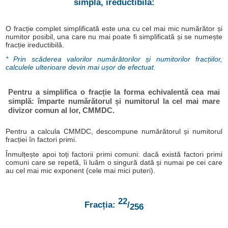
simplă, ireductibilă:
O fracție complet simplificată este una cu cel mai mic numărător și
numitor posibil, una care nu mai poate fi simplificată și se numește
fracție ireductibilă.
* Prin scăderea valorilor numărătorilor și numitorilor fracțiilor,
calculele ulterioare devin mai ușor de efectuat.
Pentru a simplifica o fracție la forma echivalentă cea mai
simplă: împarte numărătorul și numitorul la cel mai mare
divizor comun al lor, CMMDC.
Pentru a calcula CMMDC, descompune numărătorul și numitorul
fracției în factori primi.
Înmulțește apoi toți factorii primi comuni: dacă există factori primi
comuni care se repetă, îi luăm o singură dată și numai pe cei care
au cel mai mic exponent (cele mai mici puteri).
22
Fracția:
/
256