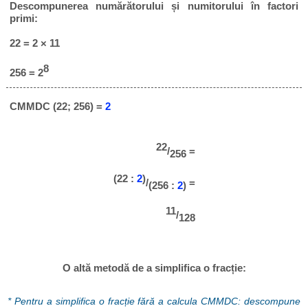
Descompunerea numărătorului și numitorului în factori
primi:
22 = 2 × 11
8
256 = 2
CMMDC (22; 256) =
2
22
/
=
256
(22 :
2
)
/
=
(256 :
2
)
11
/
128
O altă metodă de a simplifica o fracție:
* Pentru a simplifica o fracție fără a calcula CMMDC: descompune