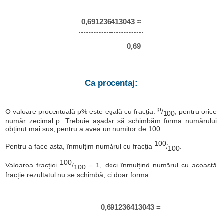
0,691236413043 ≈
0,69
Ca procentaj:
p
O valoare procentuală p% este egală cu fracția:
/
, pentru orice
100
număr zecimal p. Trebuie așadar să schimbăm forma numărului
obținut mai sus, pentru a avea un numitor de 100.
100
Pentru a face asta, înmulțim numărul cu fracția
/
.
100
100
Valoarea fracției
/
= 1, deci înmulțind numărul cu această
100
fracție rezultatul nu se schimbă, ci doar forma.
0,691236413043 =