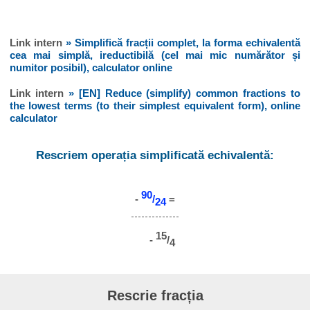
Link intern
» Simplifică fracții complet, la forma echivalentă
cea mai simplă, ireductibilă (cel mai mic numărător și
numitor posibil), calculator online
Link intern
» [EN] Reduce (simplify) common fractions to
the lowest terms (to their simplest equivalent form), online
calculator
Rescriem operația simplificată echivalentă:
90
-
/
=
24
15
-
/
4
Rescrie fracția