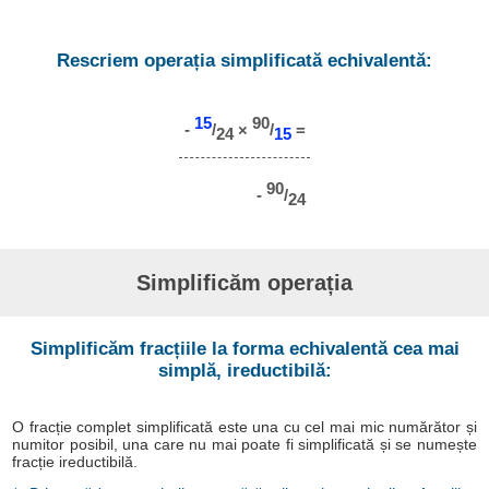
Rescriem operația simplificată echivalentă:
15
90
-
/
×
/
=
24
15
90
-
/
24
Simplificăm operația
Simplificăm fracțiile la forma echivalentă cea mai
simplă, ireductibilă:
O fracție complet simplificată este una cu cel mai mic numărător și
numitor posibil, una care nu mai poate fi simplificată și se numește
fracție ireductibilă.