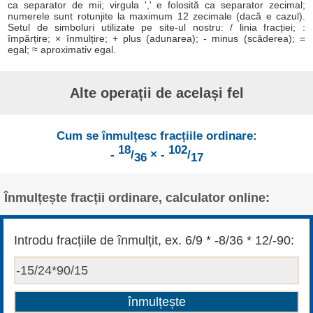
ca separator de mii; virgula ',' e folosită ca separator zecimal;
numerele sunt rotunjite la maximum 12 zecimale (dacă e cazul).
Setul de simboluri utilizate pe site-ul nostru: / linia fracției; :
împărțire; × înmulțire; + plus (adunarea); - minus (scăderea); =
egal; ≈ aproximativ egal.
Alte operații de același fel
Cum se înmulțesc fracțiile ordinare:
18
102
-
/
× -
/
36
17
Înmulțește fracții ordinare, calculator online:
Introdu fracțiile de înmulțit, ex. 6/9 * -8/36 * 12/-90: