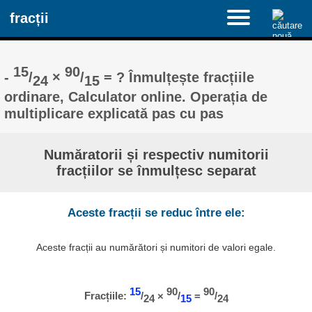
fracții
15
90
-
/
×
/
= ? Înmulțește fracțiile
24
15
ordinare, Calculator online. Operația de
multiplicare explicată pas cu pas
Număratorii și respectiv numitorii
fracțiilor se înmulțesc separat
Aceste fracții se reduc între ele:
Aceste fracții au numărători și numitori de valori egale.
15
90
90
Fracțiile:
/
×
/
=
/
24
15
24