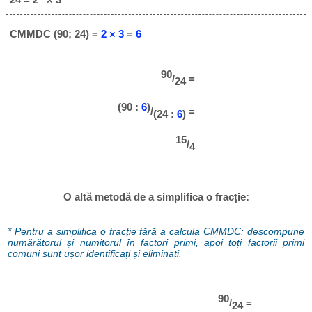
CMMDC (90; 24) =
2 × 3
=
6
90
/
=
24
(90 :
6
)
/
=
(24 :
6
)
15
/
4
O altă metodă de a simplifica o fracție:
* Pentru a simplifica o fracție fără a calcula CMMDC: descompune
numărătorul și numitorul în factori primi, apoi toți factorii primi
comuni sunt ușor identificați și eliminați.
90
/
=
24