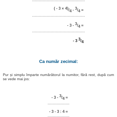
( - 3 × 4)
3
/
-
/
=
4
4
3
- 3 -
/
=
4
3
- 3
/
4
Ca număr zecimal:
Pur și simplu împarte numărătorul la numitor, fără rest, după cum
se vede mai jos:
3
- 3 -
/
=
4
- 3 - 3 : 4 =