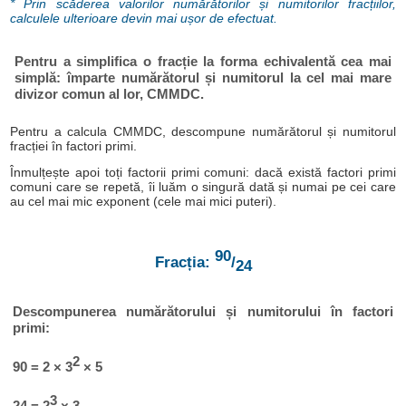
* Prin scăderea valorilor numărătorilor și numitorilor fracțiilor,
calculele ulterioare devin mai ușor de efectuat.
Pentru a simplifica o fracție la forma echivalentă cea mai
simplă: împarte numărătorul și numitorul la cel mai mare
divizor comun al lor, CMMDC.
Pentru a calcula CMMDC, descompune numărătorul și numitorul
fracției în factori primi.
Înmulțește apoi toți factorii primi comuni: dacă există factori primi
comuni care se repetă, îi luăm o singură dată și numai pe cei care
au cel mai mic exponent (cele mai mici puteri).
90
Fracția:
/
24
Descompunerea numărătorului și numitorului în factori
primi:
2
90 = 2 × 3
× 5
3
24 = 2
× 3