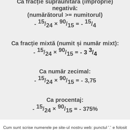
Ca fracție supraunitară (improprie)
negativă:
(numărătorul >= numitorul)
15
90
15
-
/
×
/
= -
/
24
15
4
Ca fracție mixtă (numit și număr mixt):
15
90
3
-
/
×
/
=
- 3
/
24
15
4
Ca număr zecimal:
15
90
-
/
×
/
= - 3,75
24
15
Ca procentaj:
15
90
-
/
×
/
= - 375%
24
15
Cum sunt scrise numerele pe site-ul nostru web: punctul '.' e folosit