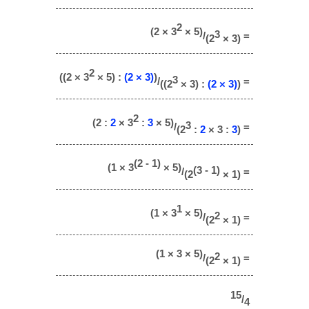
2
(2 × 3
× 5)
3
/
=
(2
× 3)
2
((2 × 3
× 5) :
(2 × 3)
)
3
/
=
((2
× 3) :
(2 × 3)
)
2
(2 :
2
× 3
:
3
× 5)
3
/
=
(2
:
2
× 3 :
3
)
(2 - 1)
(1 × 3
× 5)
(3 - 1)
/
=
(2
× 1)
1
(1 × 3
× 5)
2
/
=
(2
× 1)
(1 × 3 × 5)
2
/
=
(2
× 1)
15
/
4