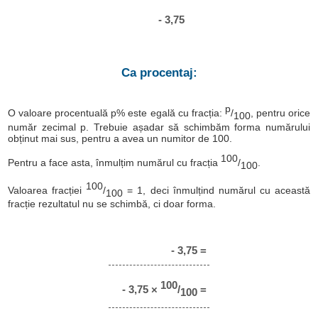
- 3,75
Ca procentaj:
p
O valoare procentuală p% este egală cu fracția:
/
, pentru orice
100
număr zecimal p. Trebuie așadar să schimbăm forma numărului
obținut mai sus, pentru a avea un numitor de 100.
100
Pentru a face asta, înmulțim numărul cu fracția
/
.
100
100
Valoarea fracției
/
= 1, deci înmulțind numărul cu această
100
fracție rezultatul nu se schimbă, ci doar forma.
- 3,75 =
100
- 3,75 ×
/
=
100