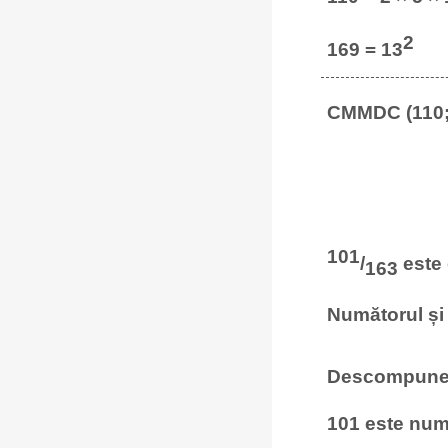
2
169 = 13
CMMDC (110; 
101
/
este 
163
Numătorul și 
Descompunerea
101 este numă