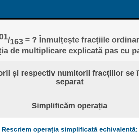
01
/
= ? Înmulțește fracțiile ordina
163
ția de multiplicare explicată pas cu p
ii și respectiv numitorii fracțiilor se
separat
Simplificăm operația
Rescriem operația simplificată echivalentă: