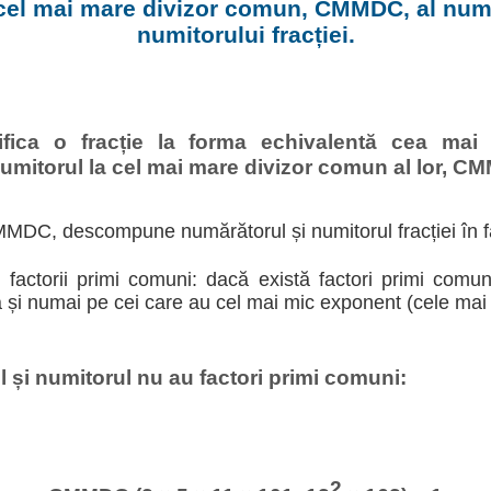
cel mai mare divizor comun, CMMDC, al numă
numitorului fracției.
ifica o fracție la forma echivalentă cea mai 
umitorul la cel mai mare divizor comun al lor, C
MDC, descompune numărătorul și numitorul fracției în fa
i factorii primi comuni: dacă există factori primi comun
 și numai pe cei care au cel mai mic exponent (cele mai m
 și numitorul nu au factori primi comuni:
2