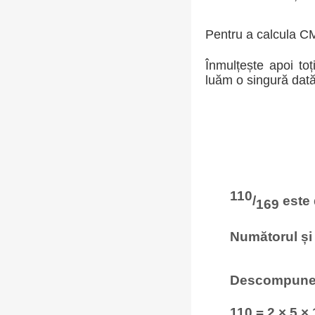
Pentru a calcula CM
Înmulțește apoi toț
luăm o singură dată
110
/
este 
169
Numătorul și 
Descompunere
110 = 2 × 5 × 