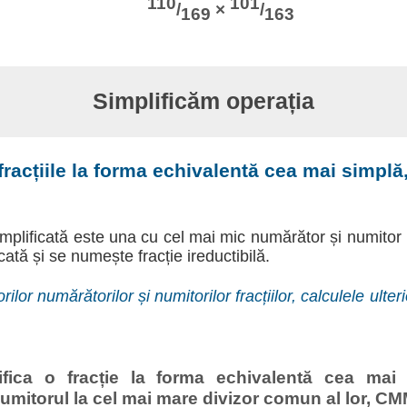
110
101
/
×
/
169
163
Simplificăm operația
racțiile la forma echivalentă cea mai simplă,
implificată este una cu cel mai mic numărător și numitor 
cată și se numește fracție ireductibilă.
rilor numărătorilor și numitorilor fracțiilor, calculele ulte
ifica o fracție la forma echivalentă cea mai 
umitorul la cel mai mare divizor comun al lor, C