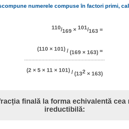
scompune numerele compuse în factori primi, cal
110
101
/
×
/
=
169
163
(110 × 101)
/
=
(169 × 163)
(2 × 5 × 11 × 101)
2
/
(13
× 163)
fracția finală la forma echivalentă cea
ireductibilă: