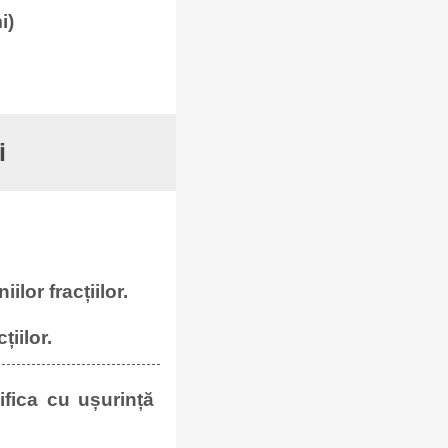
i)
i
lor fracțiilor.
țiilor.
ifica cu ușurință