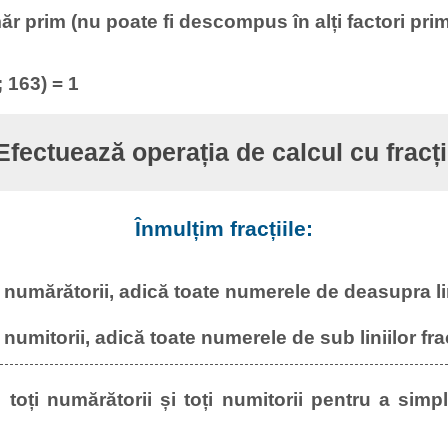
r prim (nu poate fi descompus în alți factori prim
163) = 1
Efectuează operația de calcul cu fracți
Înmulțim fracțiile:
numărătorii, adică toate numerele de deasupra linii
numitorii, adică toate numerele de sub liniilor frac
ți numărătorii și toți numitorii pentru a simpl