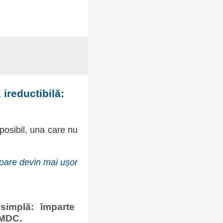
 ireductibilă:
posibil, una care nu
rioare devin mai ușor
simplă: împarte
MMDC.