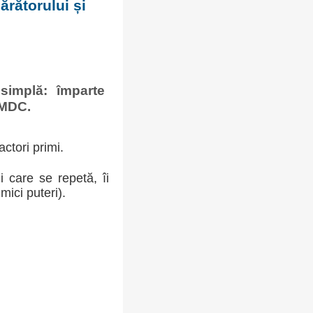
rătorului și
simplă: împarte
MMDC.
ctori primi.
i care se repetă, îi
ici puteri).