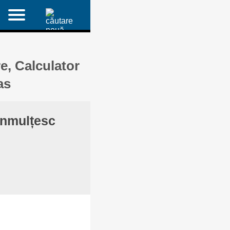
re, Calculator
as
 înmulțesc