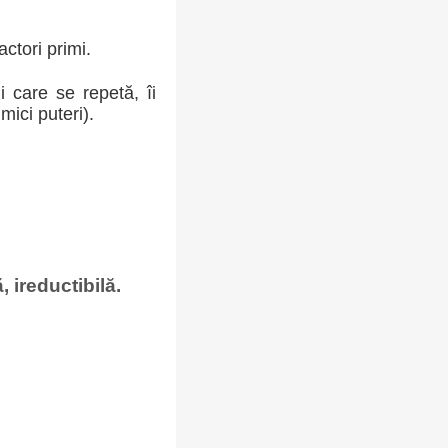
ctori primi.
i care se repetă, îi
ici puteri).
 ireductibilă.