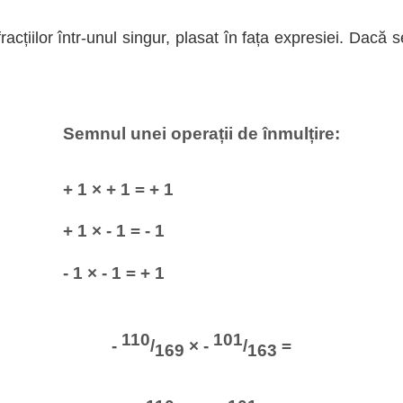
cțiilor într-unul singur, plasat în fața expresiei. Dacă 
Semnul unei operații de înmulțire:
+ 1 × + 1 = + 1
+ 1 × - 1 = - 1
- 1 × - 1 = + 1
110
101
-
/
× -
/
=
169
163