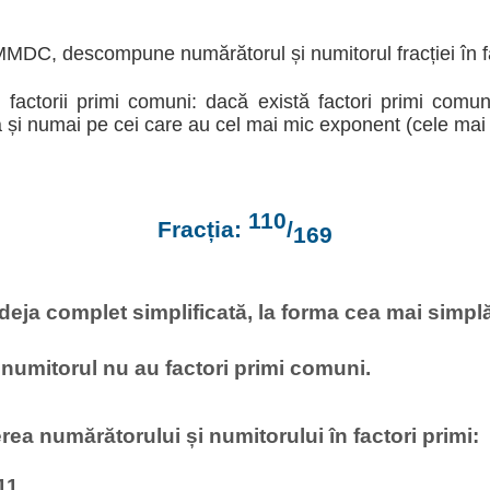
MDC, descompune numărătorul și numitorul fracției în fa
i factorii primi comuni: dacă există factori primi comun
 și numai pe cei care au cel mai mic exponent (cele mai m
110
Fracția:
/
169
deja complet simplificată, la forma cea mai simplă,
numitorul nu au factori primi comuni.
a numărătorului și numitorului în factori primi:
11