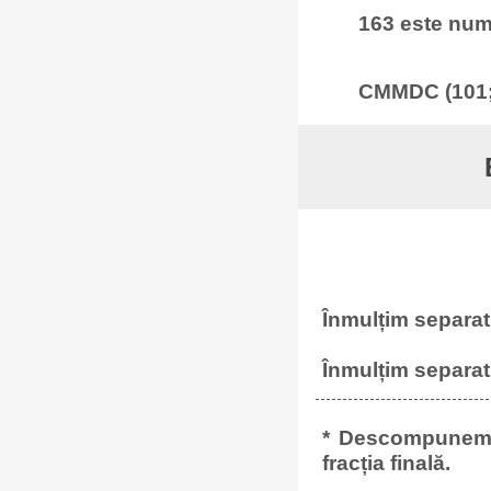
163 este numă
CMMDC (101; 
Înmulțim separat 
Înmulțim separat 
* Descompunem to
fracția finală.