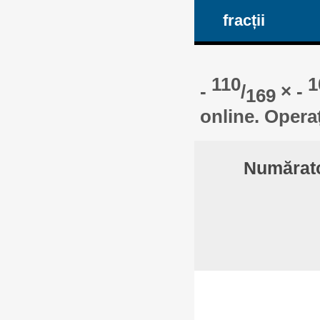
fracții
110
1
-
/
× -
169
online. Opera
Numărator