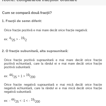
Cum se compară două fracții?
1. Fracții de semn diferit:
Orice fracție pozitivă e mai mare decât orice fracție negativă:
4
19
ex:
/
> -
/
25
2
2. O fracție subunitară, alta supraunitară:
Orice fracție pozitivă supraunitară e mai mare decăt orice fracție
pozitivă echiunitară, care la rândul ei e mai mare decât orice fracție
pozitivă subunitară:
44
19
ex:
/
> 1 >
/
25
200
Orice fracție negativă supraunitară e mai mică decăt orice fracție
negativă echiunitară, care la rândul ei e mai mică decât orice fracție
negativă subunitară:
44
19
ex: -
/
< -1 < -
/
25
200