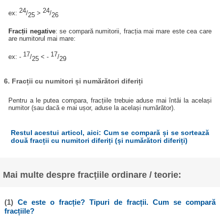
24
24
ex:
/
>
/
25
26
Fracții negative
: se compară numitorii, fracția mai mare este cea care
are numitorul mai mare:
17
17
ex: -
/
< -
/
25
29
6. Fracții cu numitori și numărători diferiți
Pentru a le putea compara, fracțiile trebuie aduse mai întâi la același
numitor (sau dacă e mai ușor, aduse la același numărător).
Restul acestui articol, aici: Cum se compară și se sortează
două fracții cu numitori diferiți (și numărători diferiți)
Mai multe despre fracțiile ordinare / teorie:
(1)
Ce este o fracție? Tipuri de fracții. Cum se compară
fracțiile?