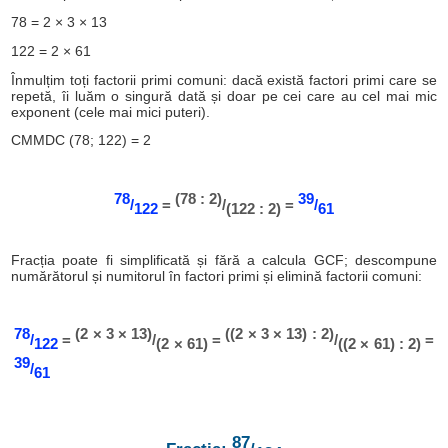
78 = 2 × 3 × 13
122 = 2 × 61
Înmulțim toți factorii primi comuni: dacă există factori primi care se
repetă, îi luăm o singură dată și doar pe cei care au cel mai mic
exponent (cele mai mici puteri).
CMMDC (78; 122) = 2
78
(78 : 2)
39
/
=
/
=
/
122
(122 : 2)
61
Fracția poate fi simplificată și fără a calcula GCF; descompune
numărătorul și numitorul în factori primi și elimină factorii comuni:
78
(2 × 3 × 13)
((2 × 3 × 13) : 2)
/
=
/
=
/
=
122
(2 × 61)
((2 × 61) : 2)
39
/
61
87