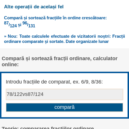
Alte operații de același fel
Compară și sortează fracțiile în ordine crescătoare:
87
96
/
și
/
124
131
» Nou: Toate calculele efectuate de vizitatorii noștri: Fracții
ordinare comparate și sortate. Date organizate lunar
Compară și sortează fracții ordinare, calculator
online:
Introdu fracțiile de comparat, ex. 6/9, 8/36:
Teorie: compararea fracțiilor ordinare