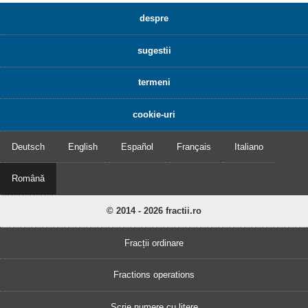
despre
sugestii
termeni
cookie-uri
Deutsch
English
Español
Français
Italiano
Română
© 2014 - 2026 fractii.ro
Fracții ordinare
Fractions operations
Scrie numere cu litere