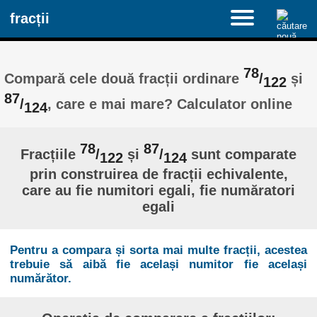
fracții
78
Compară cele două fracții ordinare
/
și
122
87
/
, care e mai mare? Calculator online
124
78
87
Fracțiile
/
și
/
sunt comparate
122
124
prin construirea de fracții echivalente,
care au fie numitori egali, fie număratori
egali
Pentru a compara și sorta mai multe fracții, acestea
trebuie să aibă fie același numitor fie același
numărător.