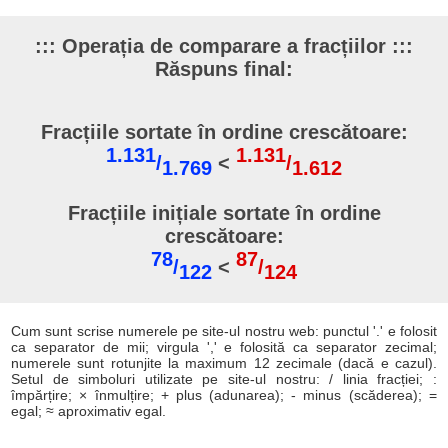
::: Operația de comparare a fracțiilor :::
Răspuns final:
Fracțiile sortate în ordine crescătoare:
1.131
1.131
/
<
/
1.769
1.612
Fracțiile inițiale sortate în ordine
crescătoare:
78
87
/
<
/
122
124
Cum sunt scrise numerele pe site-ul nostru web: punctul '.' e folosit
ca separator de mii; virgula ',' e folosită ca separator zecimal;
numerele sunt rotunjite la maximum 12 zecimale (dacă e cazul).
Setul de simboluri utilizate pe site-ul nostru: / linia fracției; :
împărțire; × înmulțire; + plus (adunarea); - minus (scăderea); =
egal; ≈ aproximativ egal.