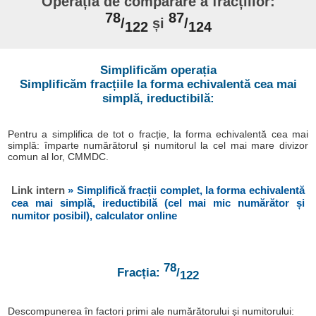
Operația de comparare a fracțiilor:
78
87
/
și
/
122
124
Simplificăm operația
Simplificăm fracțiile la forma echivalentă cea mai
simplă, ireductibilă:
Pentru a simplifica de tot o fracție, la forma echivalentă cea mai
simplă: împarte numărătorul și numitorul la cel mai mare divizor
comun al lor, CMMDC.
Link intern
» Simplifică fracții complet, la forma echivalentă
cea mai simplă, ireductibilă (cel mai mic numărător și
numitor posibil), calculator online
78
Fracția:
/
122
Descompunerea în factori primi ale numărătorului și numitorului: