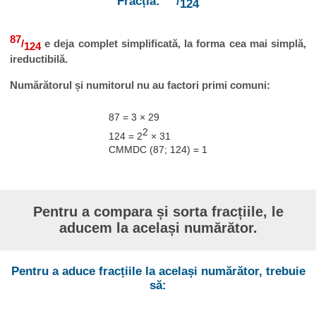
Fracția:
/
124
87
/
e deja complet simplificată, la forma cea mai simplă,
124
ireductibilă.
Numărătorul și numitorul nu au factori primi comuni:
87 = 3 × 29
2
124 = 2
× 31
CMMDC (87; 124) = 1
Pentru a compara și sorta fracțiile, le
aducem la același numărător.
Pentru a aduce fracțiile la același numărător, trebuie
să: