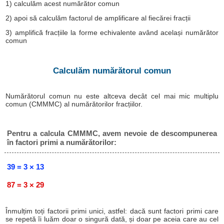
1) calculăm acest numărător comun
2) apoi să calculăm factorul de amplificare al fiecărei fracții
3) amplifică fracțiile la forme echivalente având același numărător
comun
Calculăm numărătorul comun
Numărătorul comun nu este altceva decât cel mai mic multiplu
comun (CMMMC) al numărătorilor fracțiilor.
Pentru a calcula CMMMC, avem nevoie de descompunerea
în factori primi a numărătorilor:
39 = 3 × 13
87 = 3 × 29
Înmulțim toți factorii primi unici, astfel: dacă sunt factori primi care
se repetă îi luăm doar o singură dată, și doar pe aceia care au cel