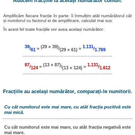
Aducem fracțiile la același numărător comun:
Amplificăm fiecare fracție în parte: îi înmulțim atât numărătorul cât
și numitorul cu factorul ei de amplificare, calculat mai sus.
În acest fel toate fracțiile vor avea același numărător:
39
(29 × 39)
1.131
/
=
/
=
/
61
(29 × 61)
1.769
87
(13 × 87)
1.131
/
=
/
=
/
124
(13 × 124)
1.612
Fracțiile au același numărător, comparați-le numitorii.
Cu cât numitorul este mai mare, cu atât fracția pozitivă este
mai mică.
Cu cât numitorul este mai mare, cu atât fracția negativă este
mai mare.