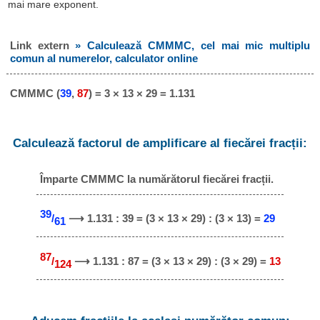
mai mare exponent.
Link extern
» Calculează CMMMC, cel mai mic multiplu
comun al numerelor, calculator online
CMMMC (
39
,
87
) = 3 × 13 × 29 = 1.131
Calculează factorul de amplificare al fiecărei fracții:
Împarte CMMMC la numărătorul fiecărei fracții.
39
/
⟶ 1.131 : 39 = (3 × 13 × 29) : (3 × 13) =
29
61
87
/
⟶ 1.131 : 87 = (3 × 13 × 29) : (3 × 29) =
13
124