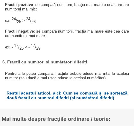
Fracții pozitive
: se compară numitorii, fracția mai mare e cea care are
numitorul mai mic:
24
24
ex:
/
>
/
25
26
Fracții negative
: se compară numitorii, fracția mai mare este cea care
are numitorul mai mare:
17
17
ex: -
/
< -
/
25
29
6. Fracții cu numitori și numărători diferiți
Pentru a le putea compara, fracțiile trebuie aduse mai întâi la același
numitor (sau dacă e mai ușor, aduse la același numărător).
Restul acestui articol, aici: Cum se compară și se sortează
două fracții cu numitori diferiți (și numărători diferiți)
Mai multe despre fracțiile ordinare / teorie: