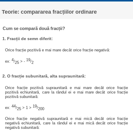
Teorie: compararea fracțiilor ordinare
Cum se compară două fracții?
1. Fracții de semn diferit:
Orice fracție pozitivă e mai mare decât orice fracție negativă:
4
19
ex:
/
> -
/
25
2
2. O fracție subunitară, alta supraunitară:
Orice fracție pozitivă supraunitară e mai mare decăt orice fracție
pozitivă echiunitară, care la rândul ei e mai mare decât orice fracție
pozitivă subunitară:
44
19
ex:
/
> 1 >
/
25
200
Orice fracție negativă supraunitară e mai mică decăt orice fracție
negativă echiunitară, care la rândul ei e mai mică decât orice fracție
negativă subunitară: