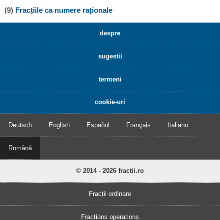
(9)
Fracțiile ca numere raționale
despre
sugestii
termeni
cookie-uri
Deutsch
English
Español
Français
Italiano
Română
© 2014 - 2026 fractii.ro
Fracții ordinare
Fractions operations