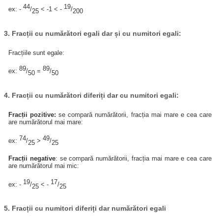
44
19
ex: -
/
< -1 < -
/
25
200
3. Fracții cu numărători egali dar și cu numitori egali:
Fracțiile sunt egale:
89
89
ex:
/
=
/
50
50
4. Fracții cu numărători diferiți dar cu numitori egali:
Fracții pozitive:
se compară numărătorii, fracția mai mare e cea care
are numărătorul mai mare:
74
49
ex:
/
>
/
25
25
Fracții negative
: se compară numărătorii, fracția mai mare e cea care
are numărătorul mai mic:
19
17
ex: -
/
< -
/
25
25
5. Fracții cu numitori diferiți dar numărători egali