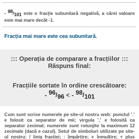
98
-
/
este o fracție subunitară negativă, a cărei valoare
101
este mai mare decât -1.
Fracția mai mare este cea subunitară.
::: Operația de comparare a fracțiilor :::
Răspuns final:
Fracțiile sortate în ordine crescătoare:
96
98
-
/
<
-
/
96
101
Cum sunt scrise numerele pe site-ul nostru web: punctul '.'
e folosit ca separator de mii; virgula ',' e folosită ca
separator zecimal; numerele sunt rotunjite la maximum 12
zecimale (dacă e cazul). Setul de simboluri utilizate pe site-
ul nostru: / linia fracției; : împărțire; × înmulțire; + plus