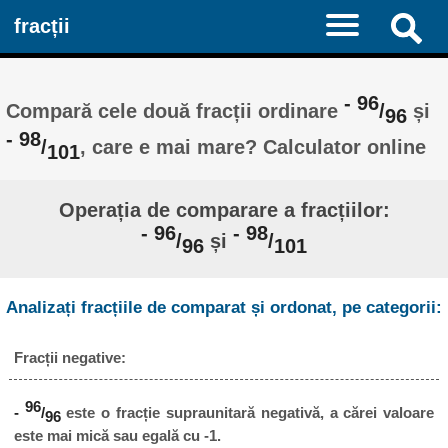
fracții
- 96
Compară cele două fracții ordinare
/
și
96
- 98
/
, care e mai mare? Calculator online
101
Operația de comparare a fracțiilor:
- 96
- 98
/
și
/
96
101
Analizați fracțiile de comparat și ordonat, pe categorii:
Fracții negative:
96
-
/
este o fracție supraunitară negativă, a cărei valoare
96
este mai mică sau egală cu -1.