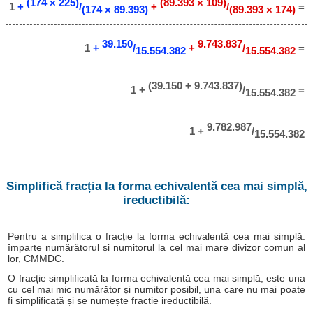
(174 × 225)
(89.393 × 109)
1
+
/
+
/
=
(174 × 89.393)
(89.393 × 174)
39.150
9.743.837
1
+
/
+
/
=
15.554.382
15.554.382
(39.150 + 9.743.837)
1 +
/
=
15.554.382
9.782.987
1 +
/
15.554.382
Simplifică fracția la forma echivalentă cea mai simplă,
ireductibilă:
Pentru a simplifica o fracție la forma echivalentă cea mai simplă:
împarte numărătorul și numitorul la cel mai mare divizor comun al
lor, CMMDC.
O fracție simplificată la forma echivalentă cea mai simplă, este una
cu cel mai mic numărător și numitor posibil, una care nu mai poate
fi simplificată și se numește fracție ireductibilă.