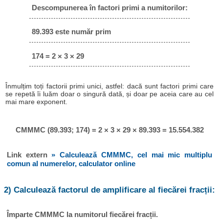
Descompunerea în factori primi a numitorilor:
89.393 este număr prim
174 = 2 × 3 × 29
Înmulțim toți factorii primi unici, astfel: dacă sunt factori primi care
se repetă îi luăm doar o singură dată, și doar pe aceia care au cel
mai mare exponent.
CMMMC (89.393; 174) = 2 × 3 × 29 × 89.393 = 15.554.382
Link extern
» Calculează CMMMC, cel mai mic multiplu
comun al numerelor, calculator online
2) Calculează factorul de amplificare al fiecărei fracții:
Împarte CMMMC la numitorul fiecărei fracții.