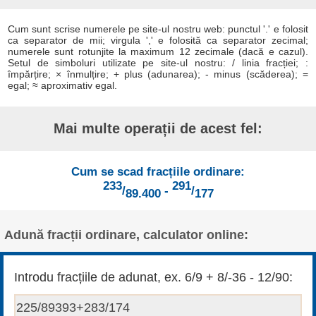
Cum sunt scrise numerele pe site-ul nostru web: punctul '.' e folosit
ca separator de mii; virgula ',' e folosită ca separator zecimal;
numerele sunt rotunjite la maximum 12 zecimale (dacă e cazul).
Setul de simboluri utilizate pe site-ul nostru: / linia fracției; :
împărțire; × înmulțire; + plus (adunarea); - minus (scăderea); =
egal; ≈ aproximativ egal.
Mai multe operații de acest fel:
Cum se scad fracțiile ordinare:
233
291
/
-
/
89.400
177
Adună fracții ordinare, calculator online:
Introdu fracțiile de adunat, ex. 6/9 + 8/-36 - 12/90: