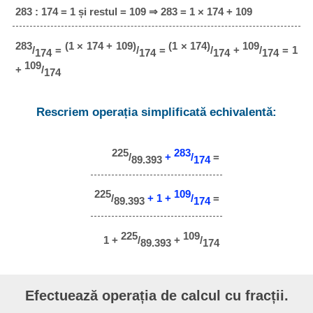
283 : 174 = 1 și restul = 109 ⇒ 283 = 1 × 174 + 109
283
(1 × 174 + 109)
(1 × 174)
109
/
=
/
=
/
+
/
= 1
174
174
174
174
109
+
/
174
Rescriem operația simplificată echivalentă:
225
283
/
+
/
=
89.393
174
225
109
/
+ 1 +
/
=
89.393
174
225
109
1 +
/
+
/
89.393
174
Efectuează operația de calcul cu fracții.