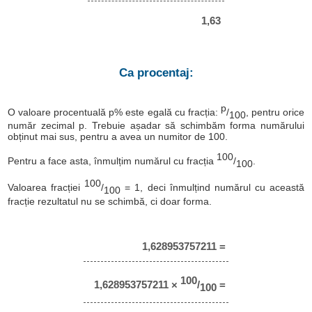
1,63
Ca procentaj:
p
O valoare procentuală p% este egală cu fracția:
/
, pentru orice
100
număr zecimal p. Trebuie așadar să schimbăm forma numărului
obținut mai sus, pentru a avea un numitor de 100.
100
Pentru a face asta, înmulțim numărul cu fracția
/
.
100
100
Valoarea fracției
/
= 1, deci înmulțind numărul cu această
100
fracție rezultatul nu se schimbă, ci doar forma.
1,628953757211 =
100
1,628953757211 ×
/
=
100