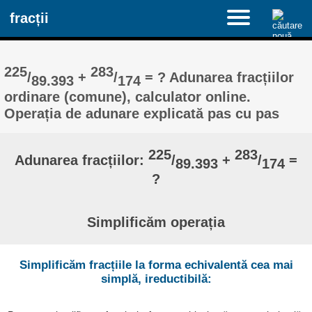
fracții
225
283
/
+
/
= ? Adunarea fracțiilor
89.393
174
ordinare (comune), calculator online.
Operația de adunare explicată pas cu pas
225
283
Adunarea fracțiilor:
/
+
/
=
89.393
174
?
Simplificăm operația
Simplificăm fracțiile la forma echivalentă cea mai
simplă, ireductibilă: