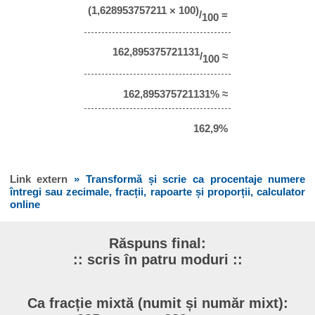
(1,628953757211 × 100)
/
=
100
162,895375721131
/
≈
100
162,895375721131% ≈
162,9%
Link extern
» Transformă și scrie ca procentaje numere
întregi sau zecimale, fracții, rapoarte și proporții, calculator
online
Răspuns final:
:: scris în patru moduri ::
Ca fracție mixtă (numit și număr mixt):