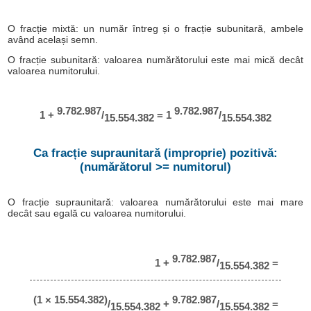
O fracție mixtă: un număr întreg și o fracție subunitară, ambele
având același semn.
O fracție subunitară: valoarea numărătorului este mai mică decât
valoarea numitorului.
9.782.987
9.782.987
1 +
/
= 1
/
15.554.382
15.554.382
Ca fracție supraunitară (improprie) pozitivă:
(numărătorul >= numitorul)
O fracție supraunitară: valoarea numărătorului este mai mare
decât sau egală cu valoarea numitorului.
9.782.987
1 +
/
=
15.554.382
(1 × 15.554.382)
9.782.987
/
+
/
=
15.554.382
15.554.382