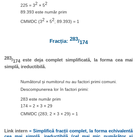
2
2
225 = 3
× 5
89.393 este număr prim
2
2
CMMDC (3
× 5
; 89.393) = 1
283
Fracția:
/
174
283
/
este deja complet simplificată, la forma cea mai
174
simplă, ireductibilă.
Numătorul și numitorul nu au factori primi comuni.
Descompunerea lor în factori primi:
283 este număr prim
174 = 2 × 3 × 29
CMMDC (283; 2 × 3 × 29) = 1
Link intern
» Simplifică fracții complet, la forma echivalentă
cea mai simplă, ireductibilă (cel mai mic numărător și