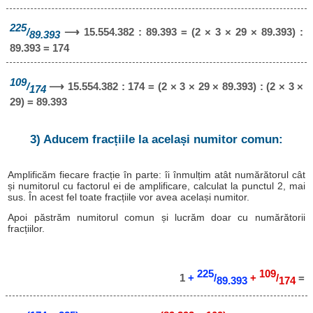
225
/
⟶ 15.554.382 : 89.393 = (2 × 3 × 29 × 89.393) :
89.393
89.393 = 174
109
/
⟶ 15.554.382 : 174 = (2 × 3 × 29 × 89.393) : (2 × 3 ×
174
29) = 89.393
3) Aducem fracțiile la același numitor comun:
Amplificăm fiecare fracție în parte: îi înmulțim atât numărătorul cât
și numitorul cu factorul ei de amplificare, calculat la punctul 2, mai
sus. În acest fel toate fracțiile vor avea același numitor.
Apoi păstrăm numitorul comun și lucrăm doar cu numărătorii
fracțiilor.
225
109
1
+
/
+
/
=
89.393
174