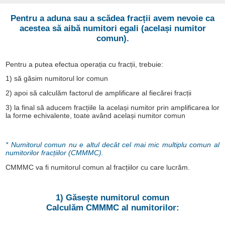
Pentru a aduna sau a scădea fracții avem nevoie ca
acestea să aibă numitori egali (același numitor
comun).
Pentru a putea efectua operația cu fracții, trebuie:
1) să găsim numitorul lor comun
2) apoi să calculăm factorul de amplificare al fiecărei fracții
3) la final să aducem fracțiile la același numitor prin amplificarea lor
la forme echivalente, toate având același numitor comun
* Numitorul comun nu e altul decât cel mai mic multiplu comun al
numitorilor fracțiilor (CMMMC).
CMMMC va fi numitorul comun al fracțiilor cu care lucrăm.
1) Găsește numitorul comun
Calculăm CMMMC al numitorilor: