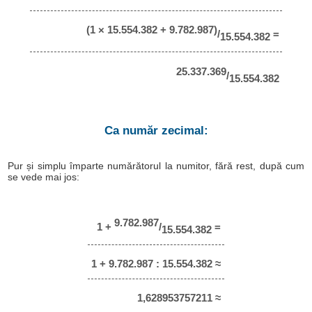
(1 × 15.554.382 + 9.782.987)
/
=
15.554.382
25.337.369
/
15.554.382
Ca număr zecimal:
Pur și simplu împarte numărătorul la numitor, fără rest, după cum
se vede mai jos:
9.782.987
1 +
/
=
15.554.382
1 + 9.782.987 : 15.554.382 ≈
1,628953757211 ≈