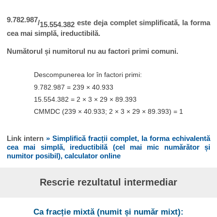
9.782.987
/
este deja complet simplificată, la forma
15.554.382
cea mai simplă, ireductibilă.
Numătorul și numitorul nu au factori primi comuni.
Descompunerea lor în factori primi:
9.782.987 = 239 × 40.933
15.554.382 = 2 × 3 × 29 × 89.393
CMMDC (239 × 40.933; 2 × 3 × 29 × 89.393) = 1
Link intern
» Simplifică fracții complet, la forma echivalentă
cea mai simplă, ireductibilă (cel mai mic numărător și
numitor posibil), calculator online
Rescrie rezultatul intermediar
Ca fracție mixtă (numit și număr mixt):