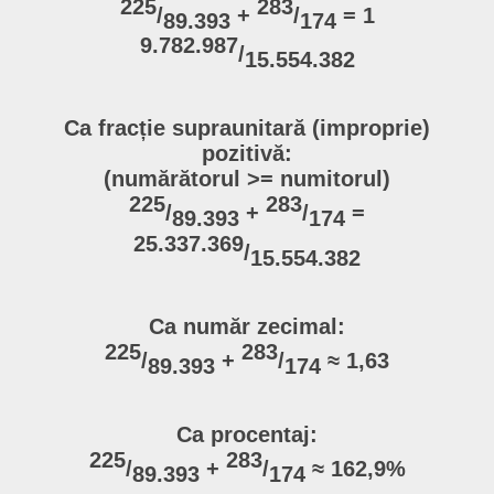
225
283
/
+
/
= 1
89.393
174
9.782.987
/
15.554.382
Ca fracție supraunitară (improprie)
pozitivă:
(numărătorul >= numitorul)
225
283
/
+
/
=
89.393
174
25.337.369
/
15.554.382
Ca număr zecimal:
225
283
/
+
/
≈ 1,63
89.393
174
Ca procentaj:
225
283
/
+
/
≈ 162,9%
89.393
174