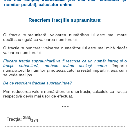
numitor posibil), calculator online
Rescriem fracțiile supraunitare:
O fracție supraunitară: valoarea numărătorului este mai mare
decât sau egală cu valoarea numitorului.
O fracție subunitară: valoarea numărătorului este mai mică decât
valoarea numitorului.
Fiecare fracție supraunitară va fi rescrisă ca un număr întreg și o
fracție subunitară, ambele având același semn:
împarte
numărătorul la numitor și notează câtul si restul împărțirii, așa cum
se vede mai jos.
De ce rescriem fracțiile supraunitare?
Prin reducerea valorii numărătorului unei fracții, calculele cu fracția
respectivă devin mai ușor de efectuat.
* * *
283
Fracția:
/
174