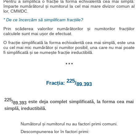
Pentru a simplifica o fracție la forma echivalentă cea mai simplă:
împarte numărătorul și numitorul la cel mai mare divizor comun al
lor, CMMDC.
* De ce încercăm să simplificam fracțiile?
Prin scăderea valorilor numărătorilor și numitorilor fracțiilor
calculele sunt mai ușor de efectuat.
O fracție simplificată la forma echivalentă cea mai simplă, este una
cu cel mai mic numărător și numitor posibil, una care nu mai poate
fi simplificată și se numește fracție ireductibilă.
* * *
225
Fracția:
/
89.393
225
/
este deja complet simplificată, la forma cea mai
89.393
simplă, ireductibilă.
Numătorul și numitorul nu au factori primi comuni.
Descompunerea lor în factori primi: