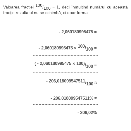
100
Valoarea fracției
/
= 1, deci înmulțind numărul cu această
100
fracție rezultatul nu se schimbă, ci doar forma.
- 2,060180995475 =
100
- 2,060180995475 ×
/
=
100
( - 2,060180995475 × 100)
/
=
100
- 206,018099547511
/
≈
100
- 206,018099547511% ≈
- 206,02%