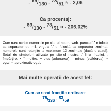
69
78
-
/
-
/
≈ - 2,06
130
51
Ca procentaj:
69
78
-
/
-
/
≈ - 206,02%
130
51
Cum sunt scrise numerele pe site-ul nostru web: punctul '.' e folosit
ca separator de mii; virgula ',' e folosită ca separator zecimal;
numerele sunt rotunjite la maximum 12 zecimale (dacă e cazul).
Setul de simboluri utilizate pe site-ul nostru: / linia fracției; :
împărțire; × înmulțire; + plus (adunarea); - minus (scăderea); =
egal; ≈ aproximativ egal.
Mai multe operații de acest fel:
Cum se scad fracțiile ordinare:
76
83
/
-
/
136
59