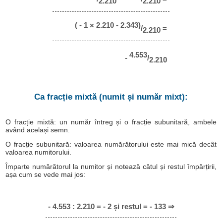
2.210
2.210
( - 1 × 2.210 - 2.343)
/
=
2.210
4.553
-
/
2.210
Ca fracție mixtă (numit și număr mixt):
O fracție mixtă: un număr întreg și o fracție subunitară, ambele
având același semn.
O fracție subunitară: valoarea numărătorului este mai mică decât
valoarea numitorului.
Împarte numărătorul la numitor și notează câtul și restul împărțirii,
așa cum se vede mai jos:
- 4.553 : 2.210 = - 2 și restul = - 133 ⇒