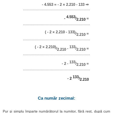
- 4.553 = - 2 × 2.210 - 133 ⇒
4.553
-
/
=
2.210
( - 2 × 2.210 - 133)
/
=
2.210
( - 2 × 2.210)
133
/
-
/
=
2.210
2.210
133
- 2 -
/
=
2.210
133
- 2
/
2.210
Ca număr zecimal:
Pur și simplu împarte numărătorul la numitor, fără rest, după cum