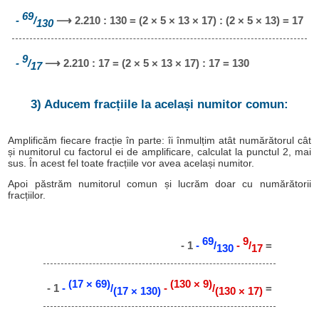
69
-
/
⟶ 2.210 : 130 = (2 × 5 × 13 × 17) : (2 × 5 × 13) = 17
130
9
-
/
⟶ 2.210 : 17 = (2 × 5 × 13 × 17) : 17 = 130
17
3) Aducem fracțiile la același numitor comun:
Amplificăm fiecare fracție în parte: îi înmulțim atât numărătorul cât
și numitorul cu factorul ei de amplificare, calculat la punctul 2, mai
sus. În acest fel toate fracțiile vor avea același numitor.
Apoi păstrăm numitorul comun și lucrăm doar cu numărătorii
fracțiilor.
69
9
- 1
-
/
-
/
=
130
17
(17 × 69)
(130 × 9)
- 1
-
/
-
/
=
(17 × 130)
(130 × 17)