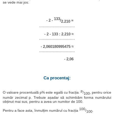
se vede mai jos:
133
- 2 -
/
=
2.210
- 2 - 133 : 2.210 ≈
- 2,060180995475 ≈
- 2,06
Ca procentaj:
p
O valoare procentuală p% este egală cu fracția:
/
, pentru orice
100
număr zecimal p. Trebuie așadar să schimbăm forma numărului
obținut mai sus, pentru a avea un numitor de 100.
100
Pentru a face asta, înmulțim numărul cu fracția
/
.
100