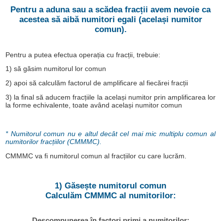
Pentru a aduna sau a scădea fracții avem nevoie ca
acestea să aibă numitori egali (același numitor
comun).
Pentru a putea efectua operația cu fracții, trebuie:
1) să găsim numitorul lor comun
2) apoi să calculăm factorul de amplificare al fiecărei fracții
3) la final să aducem fracțiile la același numitor prin amplificarea lor
la forme echivalente, toate având același numitor comun
* Numitorul comun nu e altul decât cel mai mic multiplu comun al
numitorilor fracțiilor (CMMMC).
CMMMC va fi numitorul comun al fracțiilor cu care lucrăm.
1) Găsește numitorul comun
Calculăm CMMMC al numitorilor:
Descompunerea în factori primi a numitorilor: