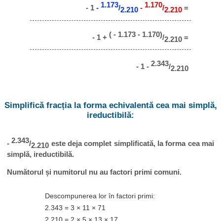
1.173
1.170
- 1
-
/
-
/
=
2.210
2.210
( - 1.173 - 1.170)
- 1 +
/
=
2.210
2.343
- 1 -
/
2.210
Simplifică fracția la forma echivalentă cea mai simplă,
ireductibilă:
2.343
-
/
este deja complet simplificată, la forma cea mai
2.210
simplă, ireductibilă.
Numătorul și numitorul nu au factori primi comuni.
Descompunerea lor în factori primi:
2.343 = 3 × 11 × 71
2.210 = 2 × 5 × 13 × 17