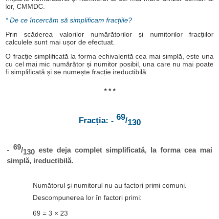
lor, CMMDC.
* De ce încercăm să simplificam fracțiile?
Prin scăderea valorilor numărătorilor și numitorilor fracțiilor
calculele sunt mai ușor de efectuat.
O fracție simplificată la forma echivalentă cea mai simplă, este una
cu cel mai mic numărător și numitor posibil, una care nu mai poate
fi simplificată și se numește fracție ireductibilă.
* * *
69
Fracția: -
/
130
69
-
/
este deja complet simplificată, la forma cea mai
130
simplă, ireductibilă.
Numătorul și numitorul nu au factori primi comuni.
Descompunerea lor în factori primi:
69 = 3 × 23