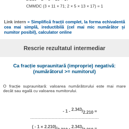
CMMDC (3 × 11 × 71; 2 × 5 × 13 × 17) = 1
Link intern
» Simplifică fracții complet, la forma echivalentă
cea mai simplă, ireductibilă (cel mai mic numărător și
numitor posibil), calculator online
Rescrie rezultatul intermediar
Ca fracție supraunitară (improprie) negativă:
(numărătorul >= numitorul)
O fracție supraunitară: valoarea numărătorului este mai mare
decât sau egală cu valoarea numitorului.
2.343
- 1 -
/
=
2.210
( - 1 × 2.210)
2.343
/
-
/
=