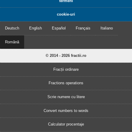
termeni
cookie-uri
Deutsch
English
Español
Français
Italiano
Română
© 2014 - 2026 fractii.ro
Fracții ordinare
Fractions operations
Scrie numere cu litere
Convert numbers to words
Calculator procentaje