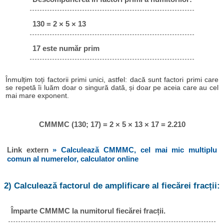
130 = 2 × 5 × 13
17 este număr prim
Înmulțim toți factorii primi unici, astfel: dacă sunt factori primi care
se repetă îi luăm doar o singură dată, și doar pe aceia care au cel
mai mare exponent.
CMMMC (130; 17) = 2 × 5 × 13 × 17 = 2.210
Link extern
» Calculează CMMMC, cel mai mic multiplu
comun al numerelor, calculator online
2) Calculează factorul de amplificare al fiecărei fracții:
Împarte CMMMC la numitorul fiecărei fracții.