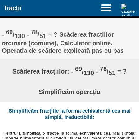
fracții
69
78
-
/
-
/
= ? Scăderea fracțiilor
130
51
ordinare (comune), Calculator online.
Operația de scădere explicată pas cu pas
69
78
Scăderea fracțiilor: -
/
-
/
= ?
130
51
Simplificăm operația
Simplificăm fracțiile la forma echivalentă cea mai
simplă, ireductibilă:
Pentru a simplifica o fracție la forma echivalentă cea mai simplă:
împarte numărătorul și numitorul la cel mai mare divizor comun al