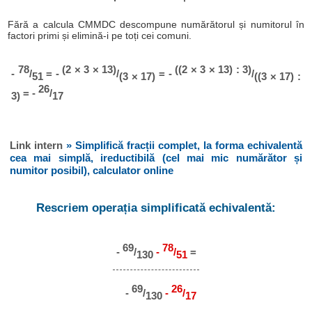
Fără a calcula CMMDC descompune numărătorul și numitorul în
factori primi și elimină-i pe toți cei comuni.
78
(2 × 3 × 13)
((2 × 3 × 13) : 3)
-
/
= -
/
= -
/
51
(3 × 17)
((3 × 17) :
26
= -
/
3)
17
Link intern
» Simplifică fracții complet, la forma echivalentă
cea mai simplă, ireductibilă (cel mai mic numărător și
numitor posibil), calculator online
Rescriem operația simplificată echivalentă:
69
78
-
/
-
/
=
130
51
69
26
-
/
-
/
130
17