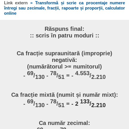
Link extern
» Transformă și scrie ca procentaje numere
întregi sau zecimale, fracții, rapoarte și proporții, calculator
online
Răspuns final:
:: scris în patru moduri ::
Ca fracție supraunitară (improprie)
negativă:
(numărătorul >= numitorul)
69
78
4.553
-
/
-
/
= -
/
130
51
2.210
Ca fracție mixtă (numit și număr mixt):
69
78
133
-
/
-
/
=
- 2
/
130
51
2.210
Ca număr zecimal: