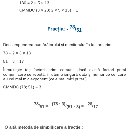
130 = 2 × 5 × 13
CMMDC (3 × 23; 2 × 5 × 13) = 1
78
Fracția: -
/
51
Descompunerea numărătorului și numitorului în factori primi:
78 = 2 × 3 × 13
51 = 3 × 17
Înmulțește toți factorii primi comuni: dacă există factori primi
comuni care se repetă, îi luăm o singură dată și numai pe cei care
au cel mai mic exponent (cele mai mici puteri).
CMMDC (78; 51) = 3
78
(78 : 3)
26
-
/
= -
/
= -
/
51
(51 : 3)
17
O altă metodă de simplificare a fracției: