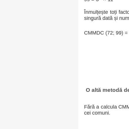
Înmulțește toți fac
singură dată și num
CMMDC (72; 99) =
O altă metodă de 
Fără a calcula CMMD
cei comuni.