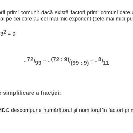
torii primi comuni: dacă există factori primi comuni care 
ai pe cei care au cel mai mic exponent (cele mai mici put
2
 3
= 9
72
(72 : 9)
8
-
/
= -
/
= -
/
99
(99 : 9)
11
simplificare a fracției:
C descompune numărătorul și numitorul în factori primi 