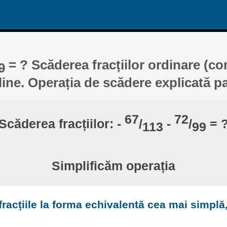
= ? Scăderea fracțiilor ordinare (c
9
line. Operația de scădere explicată p
67
72
Scăderea fracțiilor: -
/
-
/
= 
113
99
Simplificăm operația
racțiile la forma echivalentă cea mai simplă,