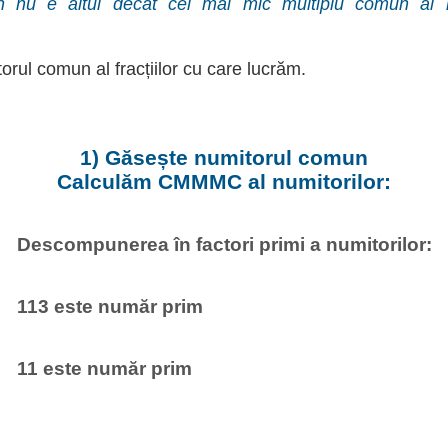
 nu e altul decât cel mai mic multiplu comun al numi
ul comun al fracțiilor cu care lucrăm.
1) Găsește numitorul comun
Calculăm CMMMC al numitorilor:
Descompunerea în factori primi a numitorilor:
113 este număr prim
11 este număr prim