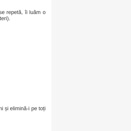
se repetă, îi luăm o
eri).
și elimină-i pe toți