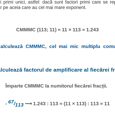
rii primi unici, astfel: dacă sunt factori primi care se r
ar pe aceia care au cel mai mare exponent.
CMMMC (113; 11) = 11 × 113 = 1.243
alculează CMMMC, cel mai mic multiplu comu
lculează factorul de amplificare al fiecărei fr
Împarte CMMMC la numitorul fiecărei fracții.
67
-
/
⟶ 1.243 : 113 = (11 × 113) : 113 = 11
113