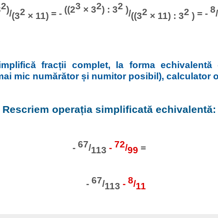
2
3
2
2
3
)
((2
× 3
) : 3
)
8
2
2
2
/
= -
/
= -
(3
× 11)
((3
× 11) : 3
)
implifică fracții complet, la forma echivalentă
 mai mic numărător și numitor posibil), calculator 
Rescriem operația simplificată echivalentă:
67
72
-
/
-
/
=
113
99
67
8
-
/
-
/
113
11