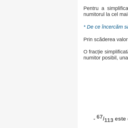
Pentru a simplific
numitorul la cel m
* De ce încercăm să
Prin scăderea valori
O fracție simplific
numitor posibil, una
67
-
/
este 
113