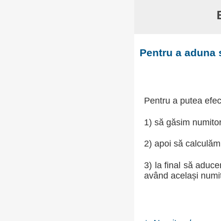
Pentru a aduna 
Pentru a putea efect
1) să găsim numito
2) apoi să calculăm f
3) la final să aduce
având același numi