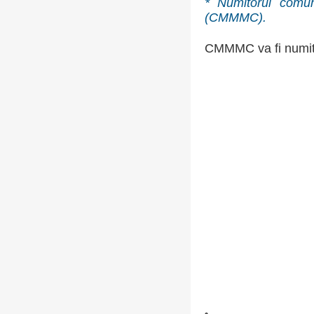
* Numitorul comun
(CMMMC).
CMMMC va fi numitor