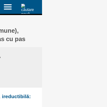
omune),
as cu pas
?
 ireductibilă: