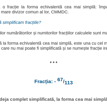
a o fracție la forma echivalentă cea mai simplă: împ
ai mare divizor comun al lor, CMMDC.
 simplificam fracțiile?
lor numărătorilor și numitorilor fracțiilor calculele sunt m
ată la forma echivalentă cea mai simplă, este una cu cel 
 care nu mai poate fi simplificată și se numește fracție ire
* * *
67
Fracția: -
/
113
deja complet simplificată, la forma cea mai simplă,