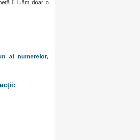
epetă îi luăm doar o
n al numerelor,
acții: