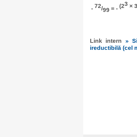
3
72
(2
× 
-
/
= -
99
Link intern
» S
ireductibilă (cel