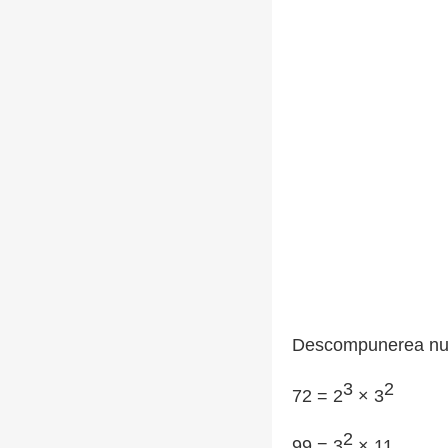
Descompunerea număr
3
2
72 = 2
× 3
2
99 = 3
× 11