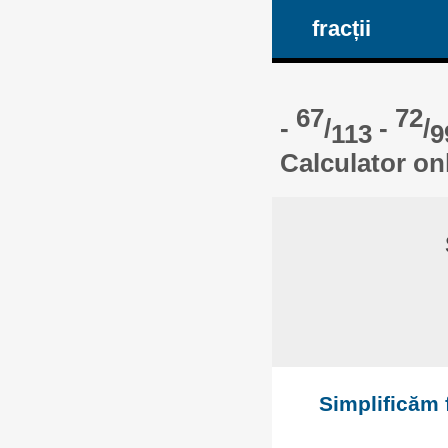
fracții
67
72
-
/
-
/
113
9
Calculator on
Simplificăm f