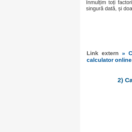
Înmulțim toți facto
singură dată, și do
Link extern
» C
calculator online
2) Ca